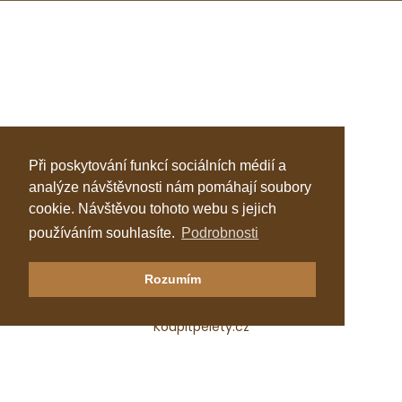
Při poskytování funkcí sociálních médií a
analýze návštěvnosti nám pomáhají soubory
cookie. Návštěvou tohoto webu s jejich
používáním souhlasíte.
Podrobnosti
Klastr Česká peleta
Rozumím
Katalog topenářů
Koupitpelety.cz
Česká peleta, z.s.p.o.