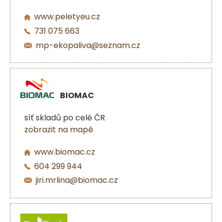
www.peletyeu.cz
731 075 663
mp-ekopaliva@seznam.cz
BIOMAC
síť skladů po celé ČR
zobrazit na mapě
www.biomac.cz
604 299 944
jiri.mrlina@biomac.cz