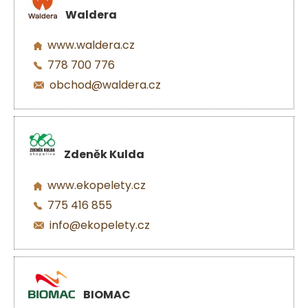
Waldera
www.waldera.cz
778 700 776
obchod@waldera.cz
Zdeněk Kulda
www.ekopelety.cz
775 416 855
info@ekopelety.cz
BIOMAC