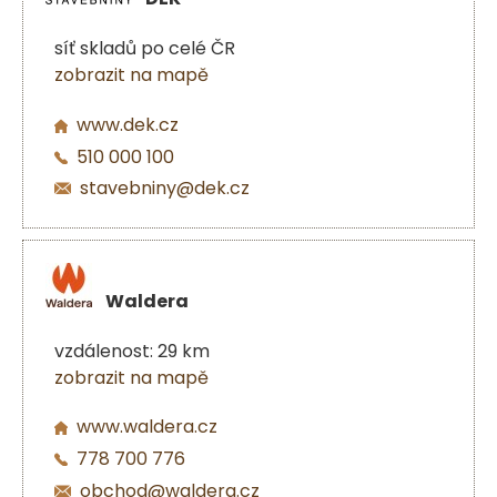
síť skladů po celé ČR
zobrazit na mapě
www.dek.cz
510 000 100
stavebniny@dek.cz
Waldera
vzdálenost: 29 km
zobrazit na mapě
www.waldera.cz
778 700 776
obchod@waldera.cz