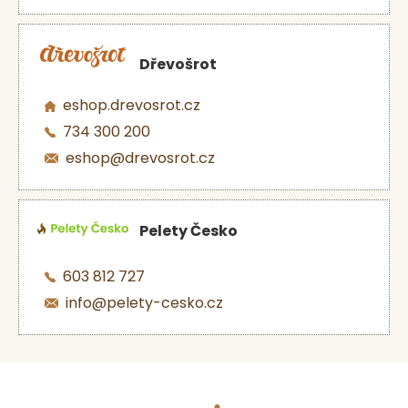
Dřevošrot
eshop.drevosrot.cz
734 300 200
eshop@drevosrot.cz
Pelety Česko
603 812 727
info@pelety-cesko.cz