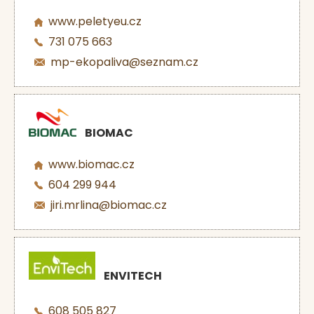
www.peletyeu.cz
731 075 663
mp-ekopaliva@seznam.cz
BIOMAC
www.biomac.cz
604 299 944
jiri.mrlina@biomac.cz
ENVITECH
608 505 827