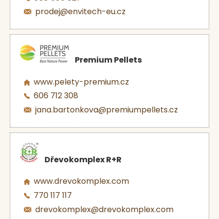
prodej@envitech-eu.cz
Premium Pellets
www.pelety-premium.cz
606 712 308
jana.bartonkova@premiumpellets.cz
Dřevokomplex R+R
www.drevokomplex.com
770 117 117
drevokomplex@drevokomplex.com