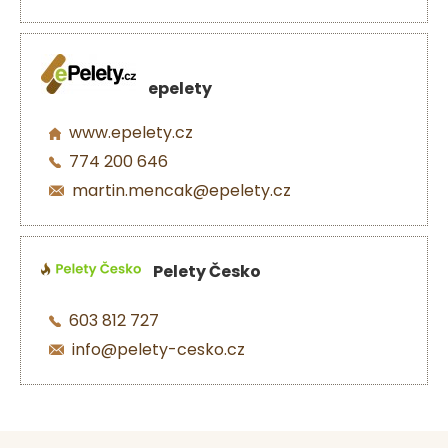
epelety
www.epelety.cz
774 200 646
martin.mencak@epelety.cz
Pelety Česko
603 812 727
info@pelety-cesko.cz