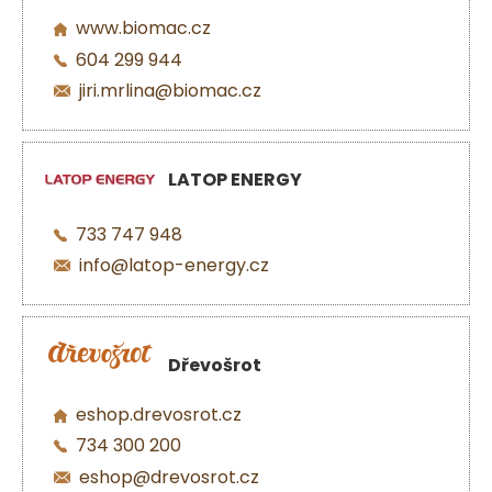
www.biomac.cz
604 299 944
jiri.mrlina@biomac.cz
LATOP ENERGY
733 747 948
info@latop-energy.cz
Dřevošrot
eshop.drevosrot.cz
734 300 200
eshop@drevosrot.cz