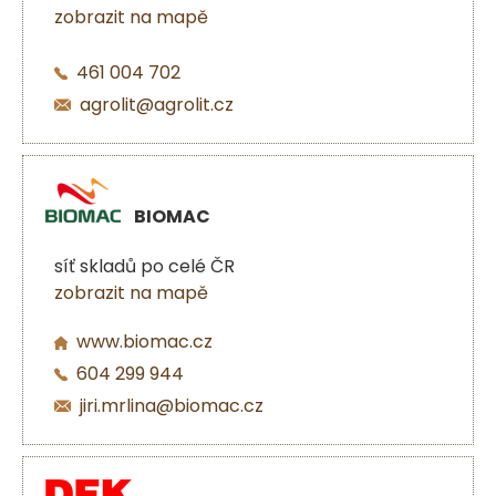
zobrazit na mapě
461 004 702
agrolit@agrolit.cz
BIOMAC
síť skladů po celé ČR
zobrazit na mapě
www.biomac.cz
604 299 944
jiri.mrlina@biomac.cz