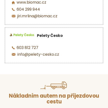
www.biomac.cz
604 299 944
jiri.mrlina@biomac.cz
Pelety Česko
603 812 727
info@pelety-cesko.cz
Nákladním autem na příjezdovou
cestu