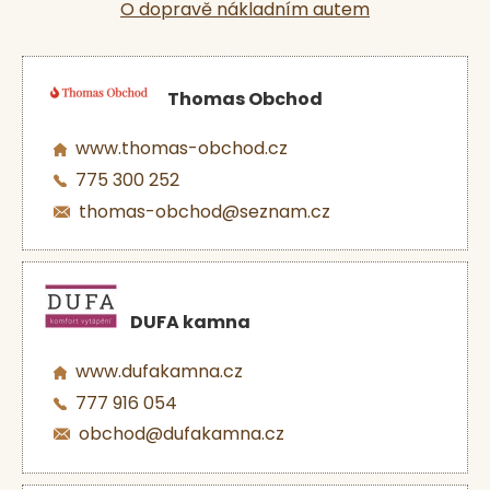
O dopravě nákladním autem
Thomas Obchod
www.thomas-obchod.cz
775 300 252
thomas-obchod@seznam.cz
DUFA kamna
www.dufakamna.cz
777 916 054
obchod@dufakamna.cz