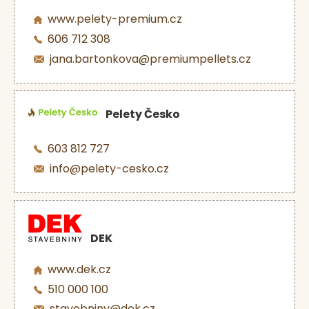
www.pelety-premium.cz
606 712 308
jana.bartonkova@premiumpellets.cz
Pelety Česko
603 812 727
info@pelety-cesko.cz
DEK
www.dek.cz
510 000 100
stavebniny@dek.cz