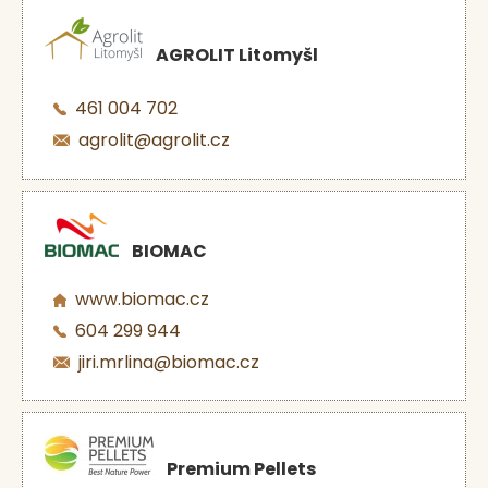
AGROLIT Litomyšl
461 004 702
agrolit@agrolit.cz
BIOMAC
www.biomac.cz
604 299 944
jiri.mrlina@biomac.cz
Premium Pellets