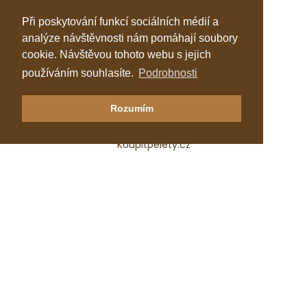
Při poskytování funkcí sociálních médií a
analýze návštěvnosti nám pomáhají soubory
cookie. Návštěvou tohoto webu s jejich
používáním souhlasíte.
Podrobnosti
Klastr Česká peleta
Rozumím
Katalog topenářů
Koupitpelety.cz
Česká peleta, z.s.p.o.
IČ: 72069686
e-mail:
predseda@ceska-peleta.cz
2026 © Klastr Česká peleta
Vyrobil