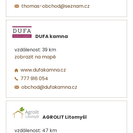
thomas-obchod@seznam.cz
DUFA kamna
vzdálenost: 39 km
zobrazit na mapě
www.dufakamna.cz
777 916 054
obchod@dufakamna.cz
AGROLIT Litomyšl
vzdálenost: 47 km