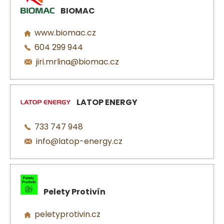
BIOMAC
www.biomac.cz
604 299 944
jiri.mrlina@biomac.cz
LATOP ENERGY
733 747 948
info@latop-energy.cz
Pelety Protivín
peletyprotivin.cz