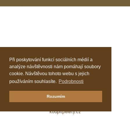
Při poskytování funkcí sociálních médií a
analýze návštěvnosti nám pomáhají soubory
cookie. Návštěvou tohoto webu s jejich
používáním souhlasíte.
Podrobnosti
Klastr Česká peleta
Rozumím
Katalog topenářů
Koupitpelety.cz
Česká peleta, z.s.p.o.