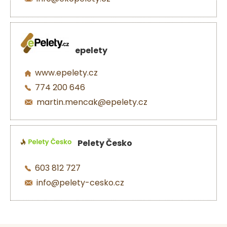
epelety
www.epelety.cz
774 200 646
martin.mencak@epelety.cz
Pelety Česko
603 812 727
info@pelety-cesko.cz