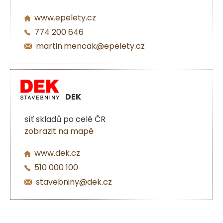
www.epelety.cz
774 200 646
martin.mencak@epelety.cz
DEK
síť skladů po celé ČR
zobrazit na mapě
www.dek.cz
510 000 100
stavebniny@dek.cz