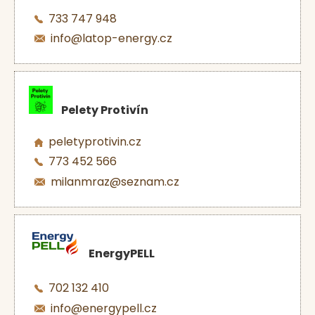
733 747 948
info@latop-energy.cz
Pelety Protivín
peletyprotivin.cz
773 452 566
milanmraz@seznam.cz
EnergyPELL
702 132 410
info@energypell.cz