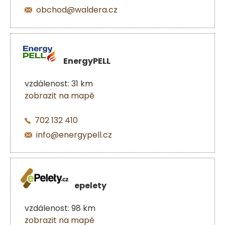
obchod@waldera.cz
EnergyPELL
vzdálenost: 31 km
zobrazit na mapě
702 132 410
info@energypell.cz
epelety
vzdálenost: 98 km
zobrazit na mapě