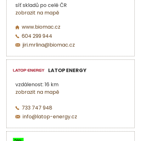
síť skladů po celé ČR
zobrazit na mapě
www.biomac.cz
604 299 944
jiri.mrlina@biomac.cz
LATOP ENERGY
vzdálenost: 16 km
zobrazit na mapě
733 747 948
info@latop-energy.cz