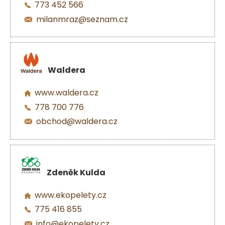
773 452 566
milanmraz@seznam.cz
Waldera
www.waldera.cz
778 700 776
obchod@waldera.cz
Zdeněk Kulda
www.ekopelety.cz
775 416 855
info@ekopelety.cz