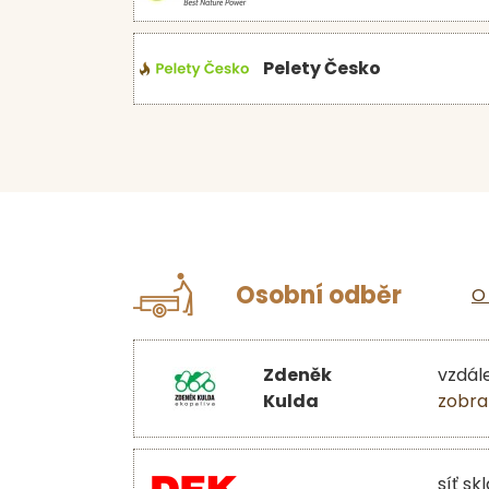
Pelety Česko
Osobní odběr
O
Zdeněk
vzdál
Kulda
zobra
síť sk