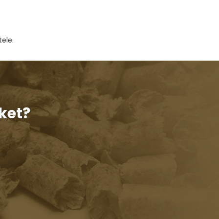
ele.
ket?