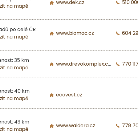
www.dek.cz
510 00
zit na mapě
ladů po celé ČR
www.biomac.cz
604 2
zit na mapě
enost: 35 km
www.drevokomplex.com
770 117
zit na mapě
enost: 40 km
ecovest.cz
zit na mapě
enost: 43 km
www.waldera.cz
778 7
zit na mapě