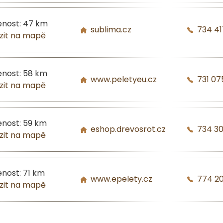
enost: 47 km
sublima.cz
734 41
zit na mapě
enost: 58 km
www.peletyeu.cz
731 07
zit na mapě
enost: 59 km
eshop.drevosrot.cz
734 3
zit na mapě
enost: 71 km
www.epelety.cz
774 2
zit na mapě