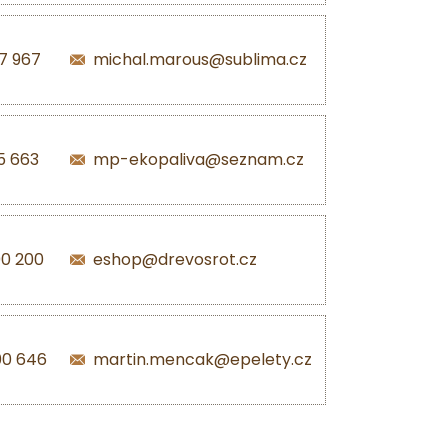
7 967
michal.marous@sublima.cz
5 663
mp-ekopaliva@seznam.cz
00 200
eshop@drevosrot.cz
00 646
martin.mencak@epelety.cz