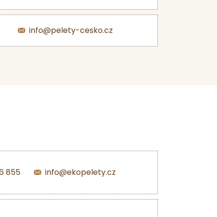
info@pelety-cesko.cz
6 855
info@ekopelety.cz