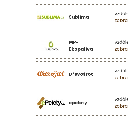
vzdál
Sublima
zobra
MP-
vzdál
Ekopaliva
zobra
vzdál
Dřevošrot
zobra
vzdál
epelety
zobra