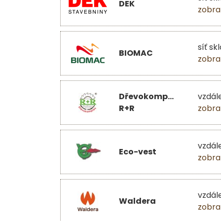
DEK
zobra
síť sk
BIOMAC
zobra
Dřevokomplex
vzdál
R+R
zobra
vzdál
Eco-vest
zobra
vzdál
Waldera
zobra