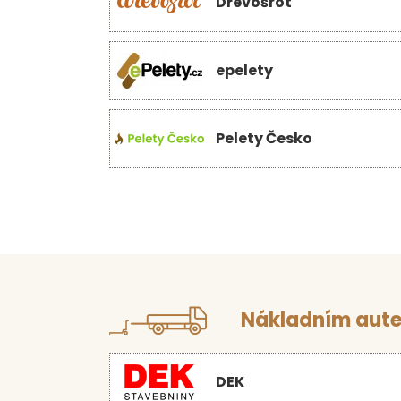
Dřevošrot
epelety
Pelety Česko
Nákladním aute
DEK