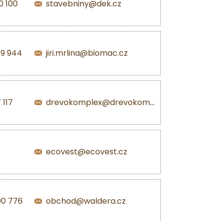
0 100
stavebniny@dek.cz
99 944
jiri.mrlina@biomac.cz
 117
drevokomplex@drevokomplex.com
ecovest@ecovest.cz
00 776
obchod@waldera.cz