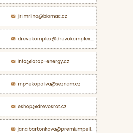
jiri.mrlina@biomac.cz
drevokomplex@drevokomplex.com
info@latop-energy.cz
mp-ekopaliva@seznam.cz
eshop@drevosrot.cz
jana.bartonkova@premiumpellets.cz