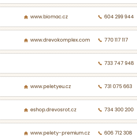
www.biomac.cz
604 299 944
www.drevokomplex.com
770 117 117
733 747 948
www.peletyeu.cz
731 075 663
eshop.drevosrot.cz
734 300 200
www.pelety-premium.cz
606 712 308