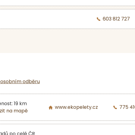
603 812 727
 osobním odběru
enost: 19 km
www.ekopelety.cz
775 41
zit na mapě
ladů po celé ČR