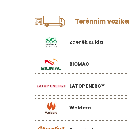
Terénním vozíkem
Zdeněk Kulda
BIOMAC
LATOP ENERGY
Waldera