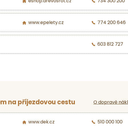
eshop.drevosrot.cz
734 300 200
www.epelety.cz
774 200 646
603 812 727
m na příjezdovou cestu
O dopravě nák
www.dek.cz
510 000 100