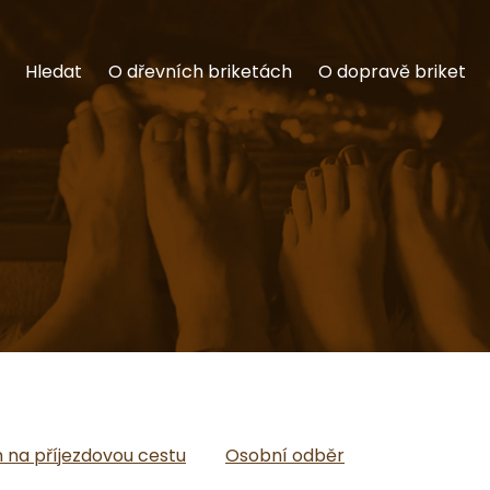
Hledat
O dřevních briketách
O dopravě briket
na příjezdovou cestu
Osobní odběr