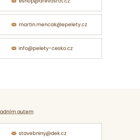
eshop@drevosrot.cz
martin.mencak@epelety.cz
info@pelety-cesko.cz
ladním autem
stavebniny@dek.cz