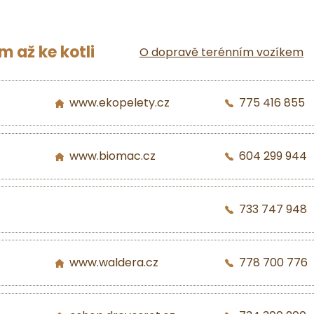
 až ke kotli
O dopravě terénním vozíkem
www.ekopelety.cz
775 416 855
www.biomac.cz
604 299 944
733 747 948
www.waldera.cz
778 700 776