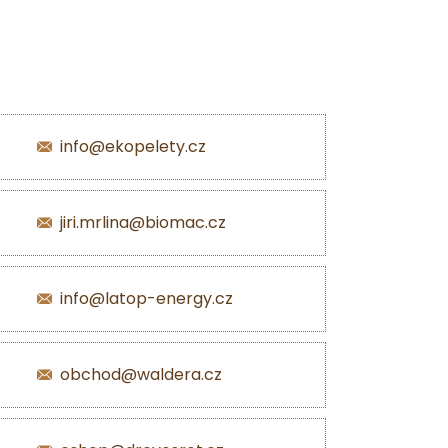
info@ekopelety.cz
jiri.mrlina@biomac.cz
info@latop-energy.cz
obchod@waldera.cz