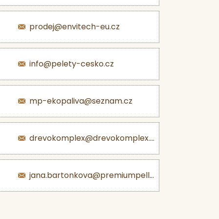
prodej@envitech-eu.cz
info@pelety-cesko.cz
mp-ekopaliva@seznam.cz
drevokomplex@drevokomplex.com
jana.bartonkova@premiumpellets.cz