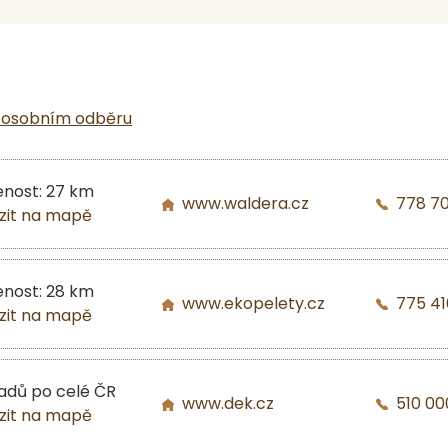
 osobním odběru
enost: 27 km
www.waldera.cz
778 7
zit na mapě
enost: 28 km
www.ekopelety.cz
775 41
zit na mapě
ladů po celé ČR
www.dek.cz
510 00
zit na mapě