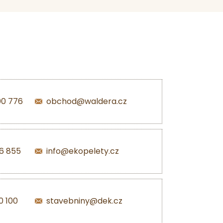
00 776
obchod@waldera.cz
6 855
info@ekopelety.cz
0 100
stavebniny@dek.cz