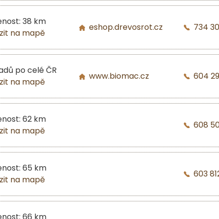
enost: 38 km
eshop.drevosrot.cz
734 3
zit na mapě
ladů po celé ČR
www.biomac.cz
604 2
zit na mapě
enost: 62 km
608 5
zit na mapě
enost: 65 km
603 81
zit na mapě
enost: 66 km