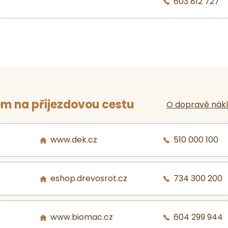
603 812 727
m na příjezdovou cestu
O dopravě nák
www.dek.cz
510 000 100
eshop.drevosrot.cz
734 300 200
www.biomac.cz
604 299 944