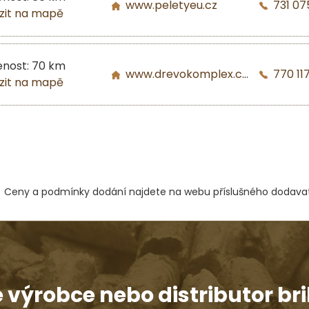
www.peletyeu.cz
731 07
zit na mapě
enost: 70 km
www.drevokomplex.com
770 117
zit na mapě
Ceny a podmínky dodání najdete na webu příslušného dodavat
e výrobce nebo distributor bri