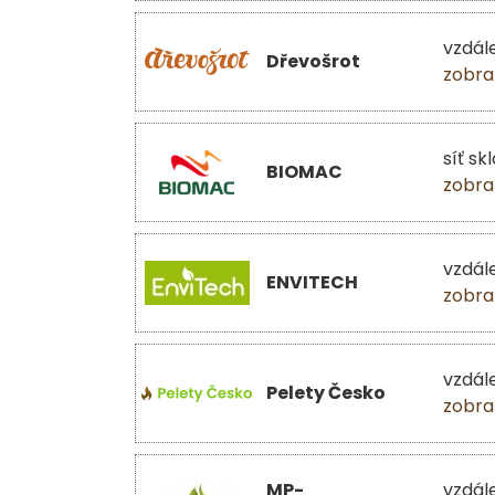
vzdál
Dřevošrot
zobra
síť sk
BIOMAC
zobra
vzdál
ENVITECH
zobra
vzdál
Pelety Česko
zobra
MP-
vzdál