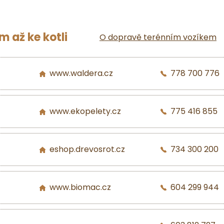
 až ke kotli
O dopravě terénním vozíkem
www.waldera.cz
778 700 776
www.ekopelety.cz
775 416 855
eshop.drevosrot.cz
734 300 200
www.biomac.cz
604 299 944