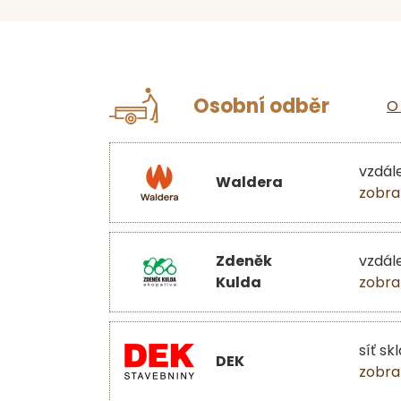
Osobní odběr
O
vzdál
Waldera
zobra
Zdeněk
vzdál
Kulda
zobra
síť sk
DEK
zobra