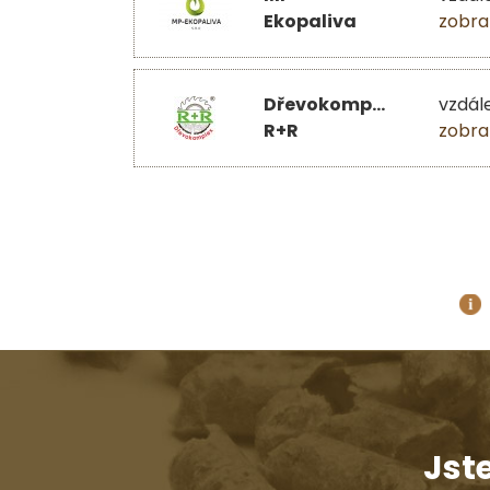
Ekopaliva
zobra
Dřevokomplex
vzdál
R+R
zobra
Jst