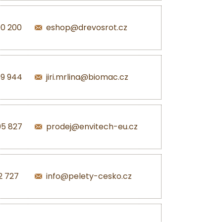
00 200
eshop@drevosrot.cz
99 944
jiri.mrlina@biomac.cz
05 827
prodej@envitech-eu.cz
2 727
info@pelety-cesko.cz