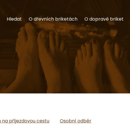
Hledat
O dřevních briketách
O dopravě briket
na příjezdovou cestu
Osobní odběr