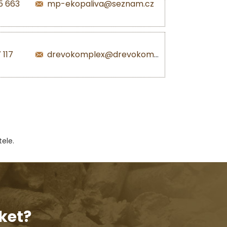
5 663
mp-ekopaliva@seznam.cz
 117
drevokomplex@drevokomplex.com
ele.
ket?