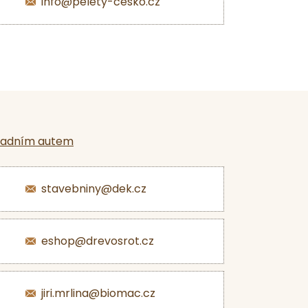
info@pelety-cesko.cz
ladním autem
stavebniny@dek.cz
eshop@drevosrot.cz
jiri.mrlina@biomac.cz