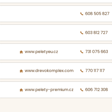
608 505 827
603 812 727
www.peletyeu.cz
731 075 663
www.drevokomplex.com
770 117 117
www.pelety-premium.cz
606 712 308