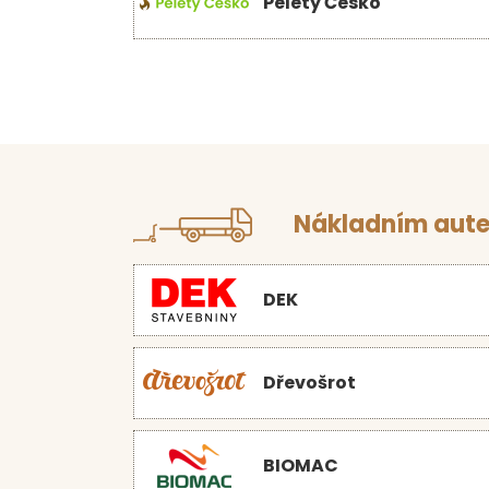
Pelety Česko
Nákladním aute
DEK
Dřevošrot
BIOMAC