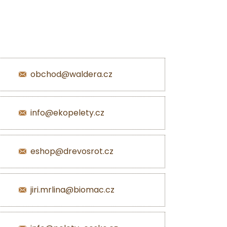
obchod@waldera.cz
info@ekopelety.cz
eshop@drevosrot.cz
jiri.mrlina@biomac.cz