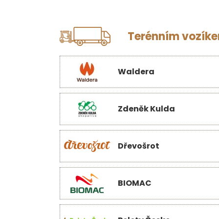
Terénním vozíkem
Waldera
Zdeněk Kulda
Dřevošrot
BIOMAC