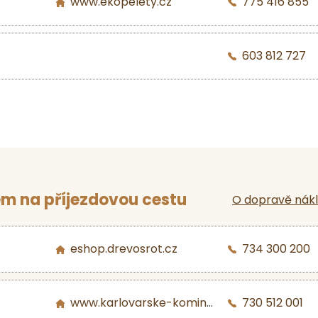
www.ekopelety.cz
775 416 855
603 812 727
m na příjezdovou cestu
O dopravě nák
eshop.drevosrot.cz
734 300 200
www.karlovarske-kominy.cz
730 512 001