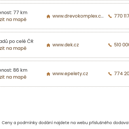
enost: 77 km
www.drevokomplex.com
770 117
zit na mapě
ladů po celé ČR
www.dek.cz
510 00
zit na mapě
enost: 86 km
www.epelety.cz
774 2
zit na mapě
Ceny a podmínky dodání najdete na webu příslušného dodavat