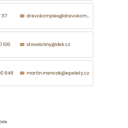
 117
drevokomplex@drevokomplex.com
0 100
stavebniny@dek.cz
00 646
martin.mencak@epelety.cz
ele.