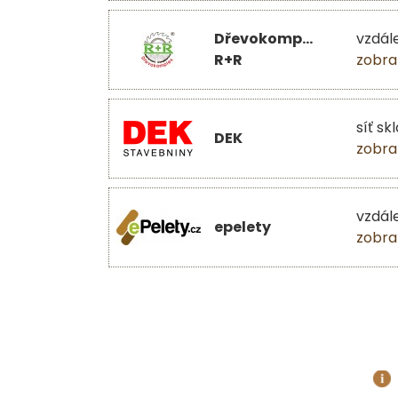
Dřevokomplex
vzdál
R+R
zobra
síť sk
DEK
zobra
vzdál
epelety
zobra