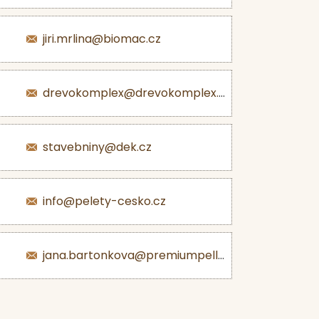
jiri.mrlina@biomac.cz
drevokomplex@drevokomplex.com
stavebniny@dek.cz
info@pelety-cesko.cz
jana.bartonkova@premiumpellets.cz