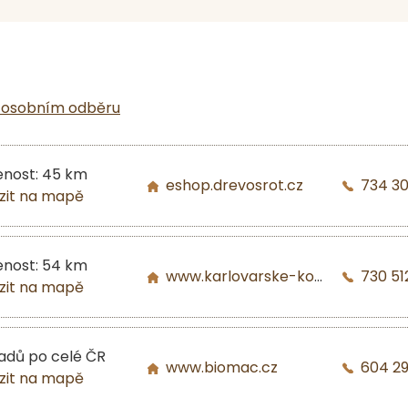
 osobním odběru
enost: 45 km
eshop.drevosrot.cz
734 3
zit na mapě
enost: 54 km
www.karlovarske-kominy.cz
730 51
zit na mapě
ladů po celé ČR
www.biomac.cz
604 2
zit na mapě