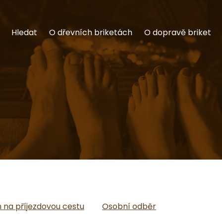
Hledat
O dřevních briketách
O dopravě briket
na příjezdovou cestu
Osobní odběr