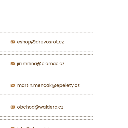
eshop@drevosrot.cz
jiri.mrlina@biomac.cz
martin.mencak@epelety.cz
obchod@waldera.cz