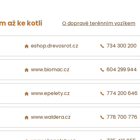
 až ke kotli
O dopravě terénním vozíkem
eshop.drevosrot.cz
734 300 200
www.biomac.cz
604 299 944
www.epelety.cz
774 200 646
www.waldera.cz
778 700 776