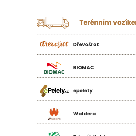
Terénním vozíkem
Dřevošrot
BIOMAC
epelety
Waldera