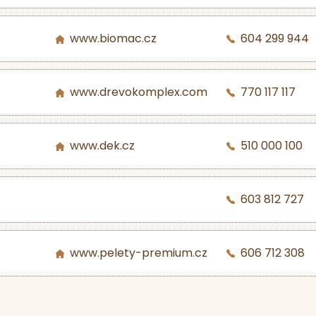
www.biomac.cz
604 299 944
www.drevokomplex.com
770 117 117
www.dek.cz
510 000 100
603 812 727
www.pelety-premium.cz
606 712 308