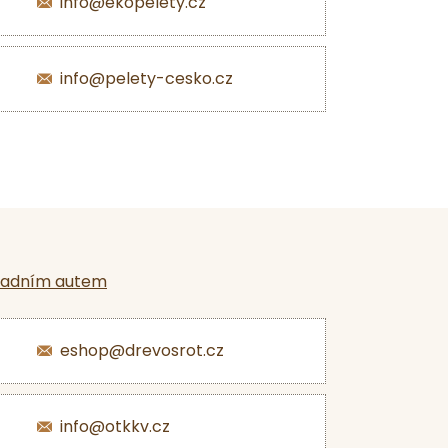
info@ekopelety.cz
info@pelety-cesko.cz
ladním autem
eshop@drevosrot.cz
info@otkkv.cz