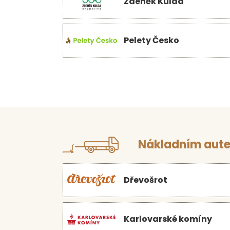
Zdeněk Kulda
Pelety Česko
Nákladním aute
Dřevošrot
Karlovarské komíny