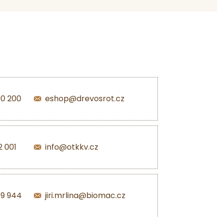
00 200
eshop@drevosrot.cz
2 001
info@otkkv.cz
99 944
jiri.mrlina@biomac.cz