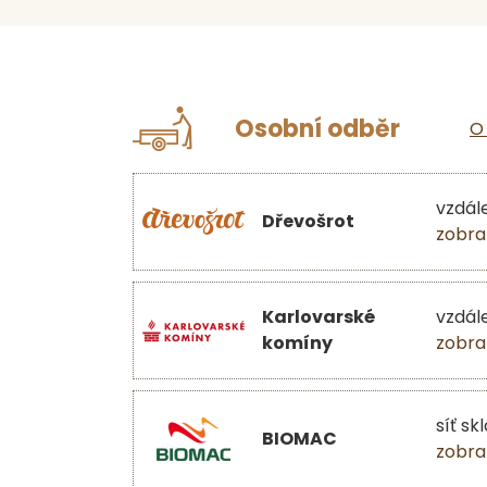
Osobní odběr
O
vzdál
Dřevošrot
zobra
Karlovarské
vzdál
komíny
zobra
síť sk
BIOMAC
zobra