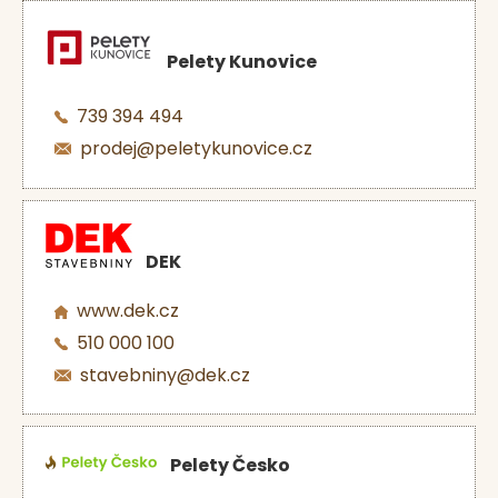
Pelety Kunovice
739 394 494
prodej@peletykunovice.cz
DEK
www.dek.cz
510 000 100
stavebniny@dek.cz
Pelety Česko