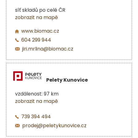
síť skladů po celé ČR
zobrazit na mapě
www.biomac.cz
604 299 944
jiri.mrlina@biomac.cz
Pelety Kunovice
vzdálenost: 97 km
zobrazit na mapě
739 394 494
prodej@peletykunovice.cz