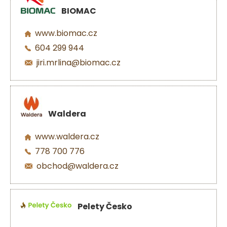
BIOMAC
www.biomac.cz
604 299 944
jiri.mrlina@biomac.cz
Waldera
www.waldera.cz
778 700 776
obchod@waldera.cz
Pelety Česko