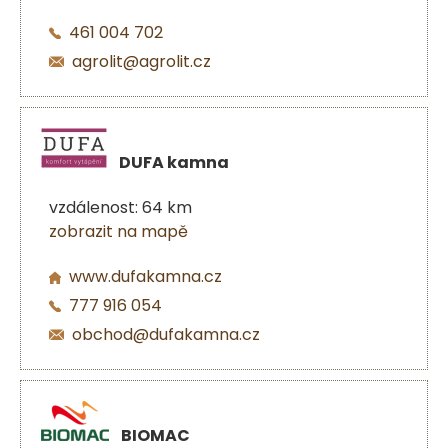
461 004 702
agrolit@agrolit.cz
DUFA kamna
vzdálenost: 64 km
zobrazit na mapě
www.dufakamna.cz
777 916 054
obchod@dufakamna.cz
BIOMAC