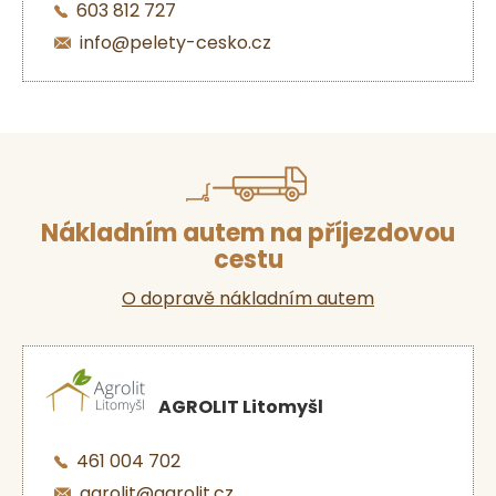
603 812 727
info@pelety-cesko.cz
Nákladním autem na příjezdovou
cestu
O dopravě nákladním autem
AGROLIT Litomyšl
461 004 702
agrolit@agrolit.cz