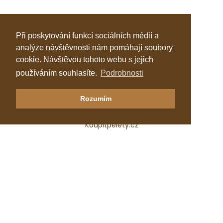
Při poskytování funkcí sociálních médií a
analýze návštěvnosti nám pomáhají soubory
cookie. Návštěvou tohoto webu s jejich
používáním souhlasíte.
Podrobnosti
Klastr Česká peleta
Rozumím
Katalog topenářů
Koupitpelety.cz
Česká peleta, z.s.p.o.
IČ: 72069686
e-mail:
predseda@ceska-peleta.cz
2026 © Klastr Česká peleta
Vyrobil