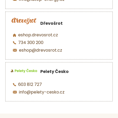
Dřevošrot
eshop.drevosrot.cz
734 300 200
eshop@drevosrot.cz
Pelety Česko
603 812 727
info@pelety-cesko.cz