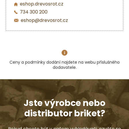
eshop.drevosrot.cz
734 300 200
eshop@drevosrot.cz
Ceny a podmínky dodání najdete na webu příslušného
dodavatele.
Jste výrobce nebo
distributor briket?
Pokud chcete být v našem vyhledávači, ozvěte se