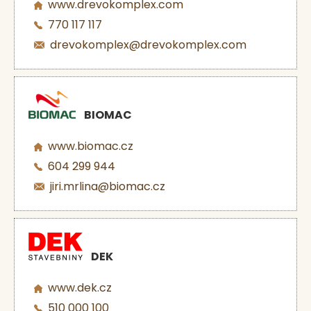
www.drevokomplex.com
770 117 117
drevokomplex@drevokomplex.com
BIOMAC
www.biomac.cz
604 299 944
jiri.mrlina@biomac.cz
DEK
www.dek.cz
510 000 100