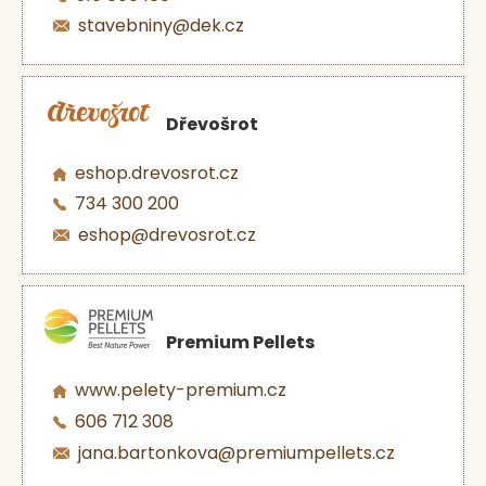
stavebniny@dek.cz
Dřevošrot
eshop.drevosrot.cz
734 300 200
eshop@drevosrot.cz
Premium Pellets
www.pelety-premium.cz
606 712 308
jana.bartonkova@premiumpellets.cz