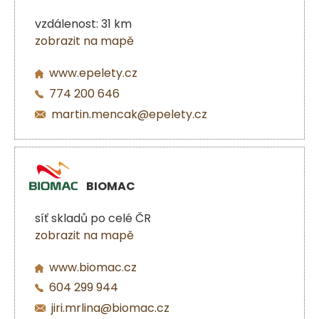
vzdálenost: 31 km
zobrazit na mapě
www.epelety.cz
774 200 646
martin.mencak@epelety.cz
BIOMAC
síť skladů po celé ČR
zobrazit na mapě
www.biomac.cz
604 299 944
jiri.mrlina@biomac.cz