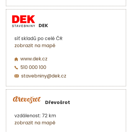
DEK
síť skladů po celé ČR
zobrazit na mapě
www.dek.cz
510 000 100
stavebniny@dek.cz
Dřevošrot
vzdálenost: 72 km
zobrazit na mapě