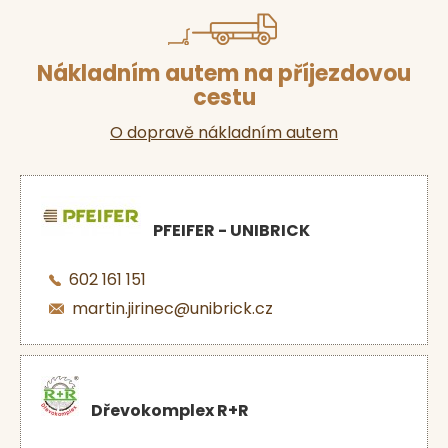
Nákladním autem na příjezdovou
cestu
O dopravě nákladním autem
PFEIFER - UNIBRICK
602 161 151
martin.jirinec@unibrick.cz
Dřevokomplex R+R