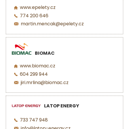
www.epelety.cz
774 200 646
martin.mencak@epelety.cz
BIOMAC
www.biomac.cz
604 299 944
jiri.mrlina@biomac.cz
LATOP ENERGY
733 747 948
info@latop-energy.cz