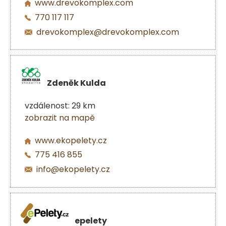
www.drevokomplex.com
770 117 117
drevokomplex@drevokomplex.com
Zdeněk Kulda
vzdálenost: 29 km
zobrazit na mapě
www.ekopelety.cz
775 416 855
info@ekopelety.cz
epelety