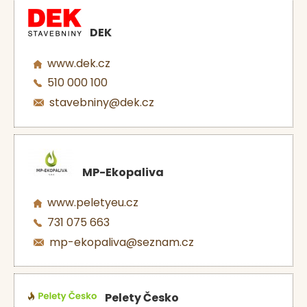
DEK
www.dek.cz
510 000 100
stavebniny@dek.cz
MP-Ekopaliva
www.peletyeu.cz
731 075 663
mp-ekopaliva@seznam.cz
Pelety Česko