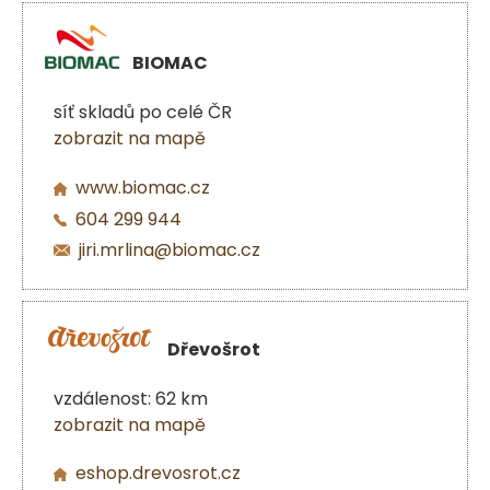
BIOMAC
síť skladů po celé ČR
zobrazit na mapě
www.biomac.cz
604 299 944
jiri.mrlina@biomac.cz
Dřevošrot
vzdálenost: 62 km
zobrazit na mapě
eshop.drevosrot.cz