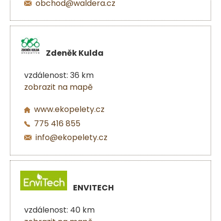
obchod@waldera.cz
Zdeněk Kulda
vzdálenost: 36 km
zobrazit na mapě
www.ekopelety.cz
775 416 855
info@ekopelety.cz
ENVITECH
vzdálenost: 40 km