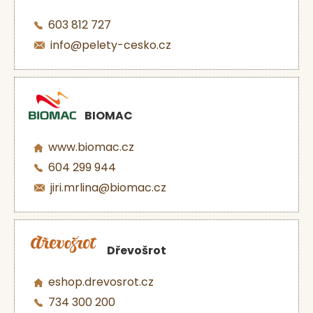
603 812 727
info@pelety-cesko.cz
BIOMAC
www.biomac.cz
604 299 944
jiri.mrlina@biomac.cz
Dřevošrot
eshop.drevosrot.cz
734 300 200