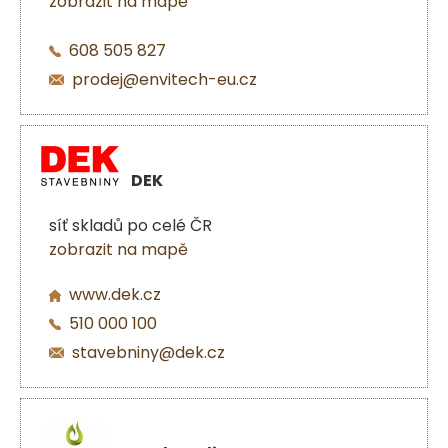
zobrazit na mapě
608 505 827
prodej@envitech-eu.cz
DEK
síť skladů po celé ČR
zobrazit na mapě
www.dek.cz
510 000 100
stavebniny@dek.cz