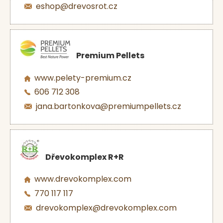
eshop@drevosrot.cz
Premium Pellets
www.pelety-premium.cz
606 712 308
jana.bartonkova@premiumpellets.cz
Dřevokomplex R+R
www.drevokomplex.com
770 117 117
drevokomplex@drevokomplex.com