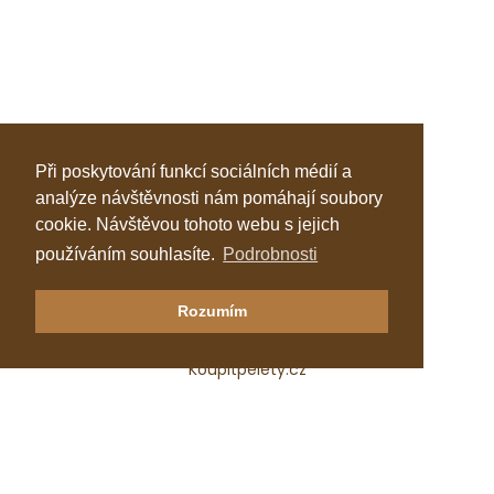
Při poskytování funkcí sociálních médií a
analýze návštěvnosti nám pomáhají soubory
cookie. Návštěvou tohoto webu s jejich
používáním souhlasíte.
Podrobnosti
Klastr Česká peleta
Rozumím
Katalog topenářů
Koupitpelety.cz
Česká peleta, z.s.p.o.
IČ: 72069686
e-mail:
predseda@ceska-peleta.cz