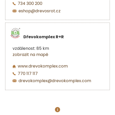
734 300 200
eshop@drevosrot.cz
Dřevokomplex R+R
vzdálenost: 85 km
zobrazit na mapě
www.drevokomplex.com
770 117 117
drevokomplex@drevokomplex.com