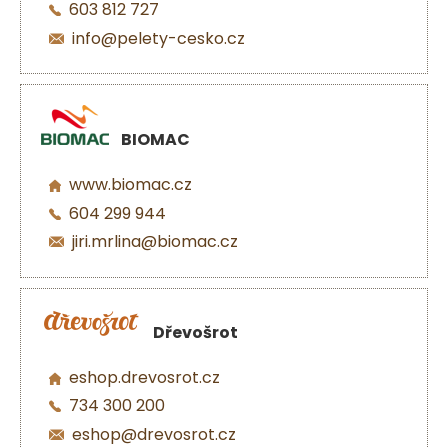
603 812 727
info@pelety-cesko.cz
BIOMAC
www.biomac.cz
604 299 944
jiri.mrlina@biomac.cz
Dřevošrot
eshop.drevosrot.cz
734 300 200
eshop@drevosrot.cz