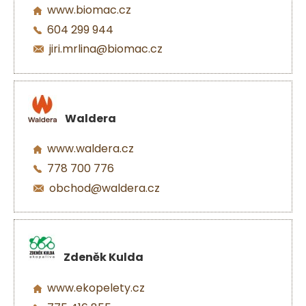
www.biomac.cz
604 299 944
jiri.mrlina@biomac.cz
Waldera
www.waldera.cz
778 700 776
obchod@waldera.cz
Zdeněk Kulda
www.ekopelety.cz