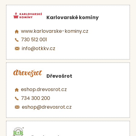
Karlovarské komíny
www.karlovarske-kominy.cz
730 512 001
info@otkkv.cz
Dřevošrot
eshop.drevosrot.cz
734 300 200
eshop@drevosrot.cz