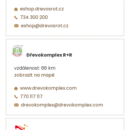
eshop.drevosrot.cz
734 300 200
eshop@drevosrot.cz
Dřevokomplex R+R
vzdálenost: 66 km
zobrazit na mapě
www.drevokomplex.com
770 117 117
drevokomplex@drevokomplex.com