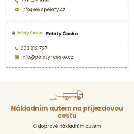
775 416 855
info@ekopelety.cz
Pelety Česko
603 812 727
info@pelety-cesko.cz
Nákladním autem na příjezdovou
cestu
O dopravě nákladním autem