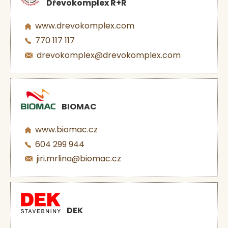
Dřevokomplex R+R
www.drevokomplex.com
770 117 117
drevokomplex@drevokomplex.com
BIOMAC
www.biomac.cz
604 299 944
jiri.mrlina@biomac.cz
DEK