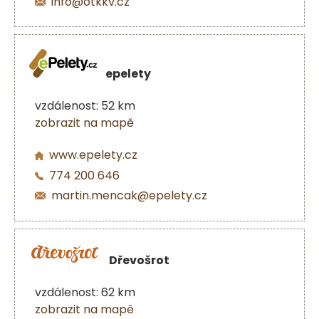
info@otkkv.cz
epelety
vzdálenost: 52 km
zobrazit na mapě
www.epelety.cz
774 200 646
martin.mencak@epelety.cz
Dřevošrot
vzdálenost: 62 km
zobrazit na mapě