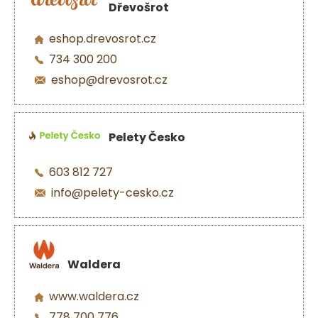
Dřevošrot
eshop.drevosrot.cz
734 300 200
eshop@drevosrot.cz
Pelety Česko
603 812 727
info@pelety-cesko.cz
Waldera
www.waldera.cz
778 700 776