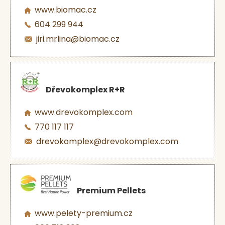
www.biomac.cz
604 299 944
jiri.mrlina@biomac.cz
Dřevokomplex R+R
www.drevokomplex.com
770 117 117
drevokomplex@drevokomplex.com
Premium Pellets
www.pelety-premium.cz