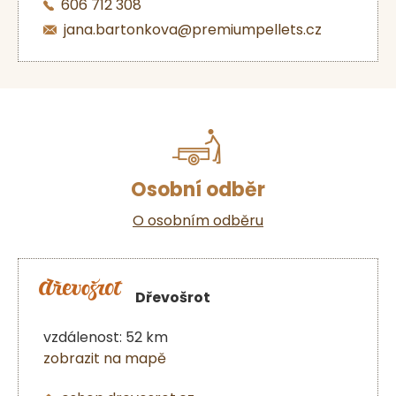
606 712 308
jana.bartonkova@premiumpellets.cz
Osobní odběr
O osobním odběru
Dřevošrot
vzdálenost: 52 km
zobrazit na mapě