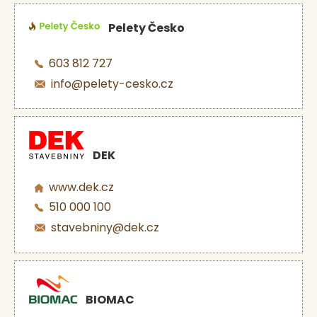
Pelety Česko
603 812 727
info@pelety-cesko.cz
DEK
www.dek.cz
510 000 100
stavebniny@dek.cz
BIOMAC