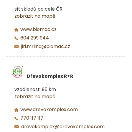
síť skladů po celé ČR
zobrazit na mapě
www.biomac.cz
604 299 944
jiri.mrlina@biomac.cz
Dřevokomplex R+R
vzdálenost: 95 km
zobrazit na mapě
www.drevokomplex.com
770 117 117
drevokomplex@drevokomplex.com