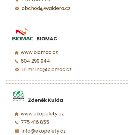
obchod@waldera.cz
BIOMAC
www.biomac.cz
604 299 944
jiri.mrlina@biomac.cz
Zdeněk Kulda
www.ekopelety.cz
775 416 855
info@ekopelety.cz