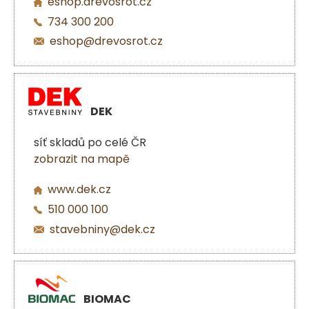
eshop.drevosrot.cz
734 300 200
eshop@drevosrot.cz
DEK
síť skladů po celé ČR
zobrazit na mapě
www.dek.cz
510 000 100
stavebniny@dek.cz
BIOMAC