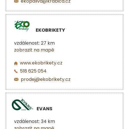
ekopaliva@krabica.cz
EKOBRIKETY
vzdálenost: 27 km
zobrazit na mapě
www.ekobrikety.cz
518 625 054
prodej@ekobrikety.cz
EVANS
vzdálenost: 34 km
zobrazit na mapě