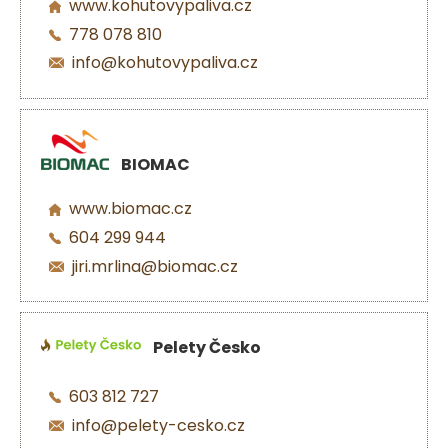
www.kohutovypaliva.cz
778 078 810
info@kohutovypaliva.cz
BIOMAC
www.biomac.cz
604 299 944
jiri.mrlina@biomac.cz
Pelety Česko
603 812 727
info@pelety-cesko.cz