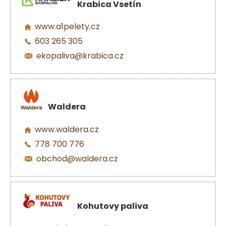
Krabica Vsetín
www.a1pelety.cz
603 265 305
ekopaliva@krabica.cz
Waldera
www.waldera.cz
778 700 776
obchod@waldera.cz
Kohutovy paliva