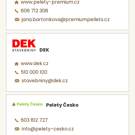
www.pelety-premium.cz
606 712 308
jana.bartonkova@premiumpellets.cz
DEK
www.dek.cz
510 000 100
stavebniny@dek.cz
Pelety Česko
603 812 727
info@pelety-cesko.cz