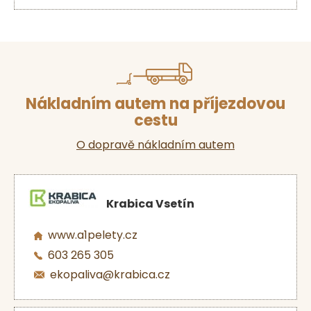
Nákladním autem na příjezdovou
cestu
O dopravě nákladním autem
Krabica Vsetín
www.a1pelety.cz
603 265 305
ekopaliva@krabica.cz