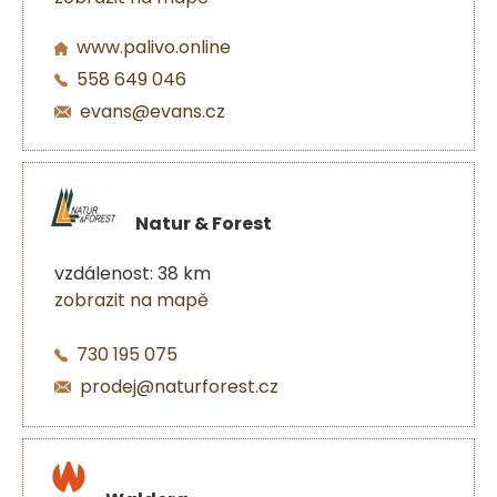
www.palivo.online
558 649 046
evans@evans.cz
Natur & Forest
vzdálenost: 38 km
zobrazit na mapě
730 195 075
prodej@naturforest.cz