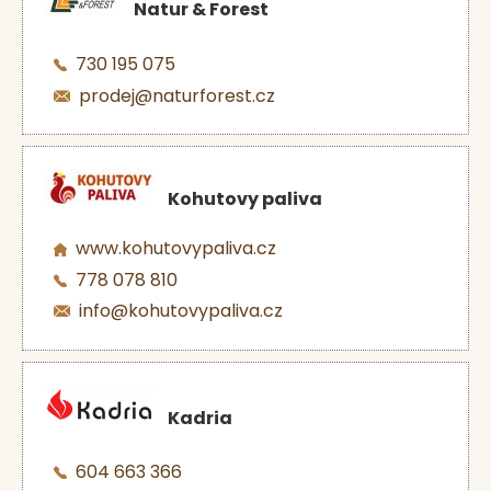
Natur & Forest
730 195 075
prodej@naturforest.cz
Kohutovy paliva
www.kohutovypaliva.cz
778 078 810
info@kohutovypaliva.cz
Kadria
604 663 366