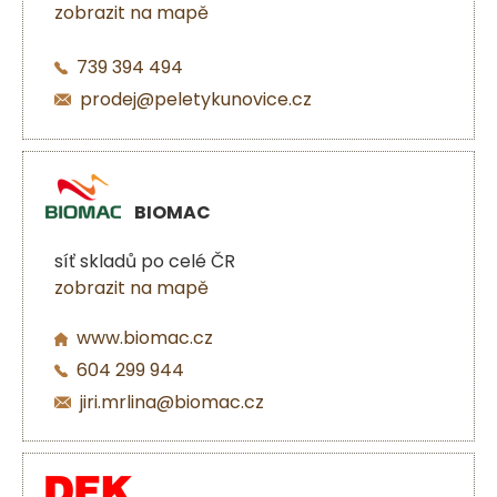
zobrazit na mapě
739 394 494
prodej@peletykunovice.cz
BIOMAC
síť skladů po celé ČR
zobrazit na mapě
www.biomac.cz
604 299 944
jiri.mrlina@biomac.cz