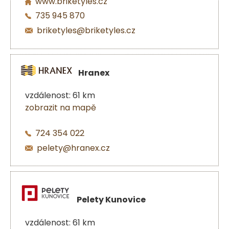
www.briketyles.cz
735 945 870
briketyles@briketyles.cz
Hranex
vzdálenost: 61 km
zobrazit na mapě
724 354 022
pelety@hranex.cz
Pelety Kunovice
vzdálenost: 61 km