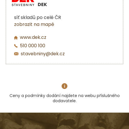
DEK
síť skladů po celé ČR
zobrazit na mapě
www.dek.cz
510 000 100
stavebniny@dek.cz
Ceny a podmínky dodání najdete na webu příslušného
dodavatele.