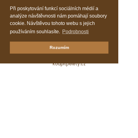
Při poskytování funkcí sociálních médií a
analýze návštěvnosti nám pomáhají soubory
cookie. Návštěvou tohoto webu s jejich
používáním souhlasíte.
Podrobnosti
Klastr Česká peleta
Rozumím
Katalog topenářů
Koupitpelety.cz
Česká peleta, z.s.p.o.
IČ: 72069686
e-mail:
predseda@ceska-peleta.cz
2026 © Klastr Česká peleta
Vyrobil