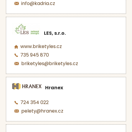
info@kadria.cz
LES, s.r.o.
www.briketyles.cz
735 945 870
briketyles@briketyles.cz
Hranex
724 354 022
pelety@hranex.cz