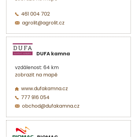
461 004 702
agrolit@agrolit.cz
DUFA kamna
vzdálenost: 64 km
zobrazit na mapě
www.dufakamna.cz
777 916 054
obchod@dufakamna.cz