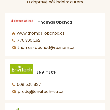
O dopravě nákladním autem
Thomas Obchod
www.thomas-obchod.cz
775 300 252
thomas-obchod@seznam.cz
ENVITECH
608 505 827
prodej@envitech-eu.cz