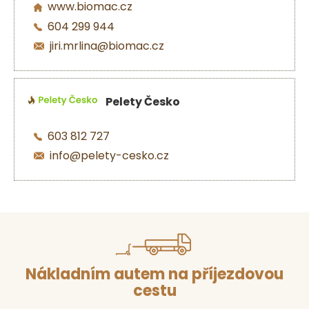
www.biomac.cz
604 299 944
jiri.mrlina@biomac.cz
Pelety Česko
603 812 727
info@pelety-cesko.cz
Nákladním autem na příjezdovou
cestu