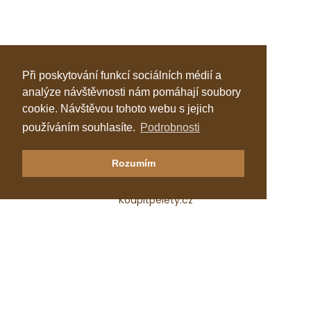
Při poskytování funkcí sociálních médií a
analýze návštěvnosti nám pomáhají soubory
cookie. Návštěvou tohoto webu s jejich
používáním souhlasíte.
Podrobnosti
Klastr Česká peleta
Rozumím
Katalog topenářů
Koupitpelety.cz
Česká peleta, z.s.p.o.
IČ: 72069686
e-mail:
predseda@ceska-peleta.cz