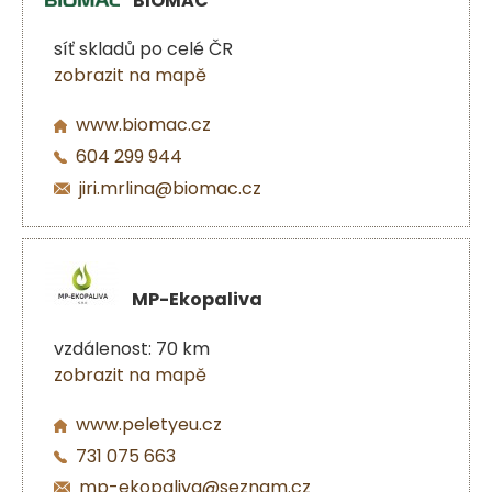
BIOMAC
síť skladů po celé ČR
zobrazit na mapě
www.biomac.cz
604 299 944
jiri.mrlina@biomac.cz
MP-Ekopaliva
vzdálenost: 70 km
zobrazit na mapě
www.peletyeu.cz
731 075 663
mp-ekopaliva@seznam.cz