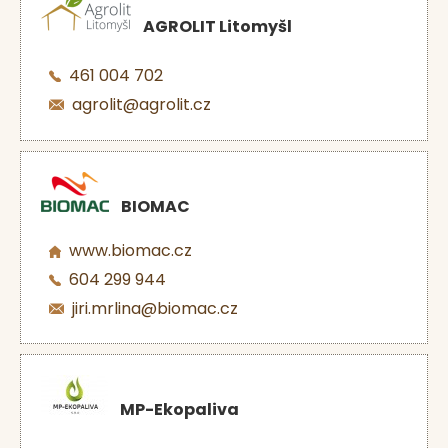
AGROLIT Litomyšl
461 004 702
agrolit@agrolit.cz
BIOMAC
www.biomac.cz
604 299 944
jiri.mrlina@biomac.cz
MP-Ekopaliva