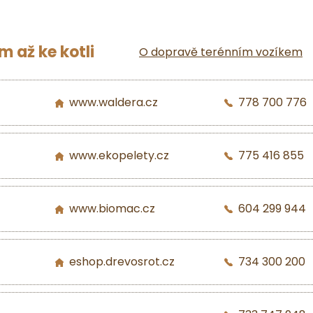
 až ke kotli
O dopravě terénním vozíkem
www.waldera.cz
778 700 776
www.ekopelety.cz
775 416 855
www.biomac.cz
604 299 944
eshop.drevosrot.cz
734 300 200