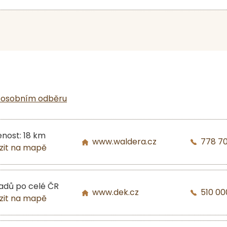
 osobním odběru
enost: 18 km
www.waldera.cz
778 7
zit na mapě
ladů po celé ČR
www.dek.cz
510 00
zit na mapě