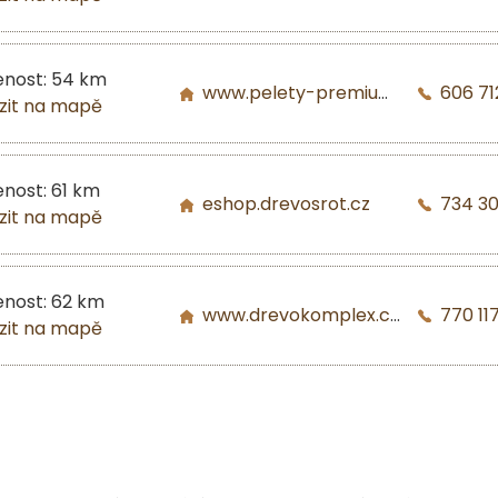
enost: 54 km
www.pelety-premium.cz
606 71
zit na mapě
enost: 61 km
eshop.drevosrot.cz
734 3
zit na mapě
enost: 62 km
www.drevokomplex.com
770 117
zit na mapě