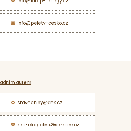
info@latop-energy.cz
info@pelety-cesko.cz
ladním autem
stavebniny@dek.cz
mp-ekopaliva@seznam.cz