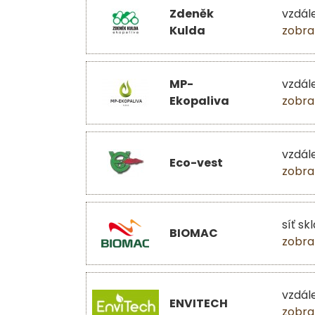
Zdeněk
vzdál
Kulda
zobra
MP-
vzdál
Ekopaliva
zobra
vzdál
Eco-vest
zobra
síť sk
BIOMAC
zobra
vzdál
ENVITECH
zobra