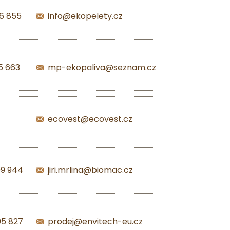
6 855
info@ekopelety.cz
5 663
mp-ekopaliva@seznam.cz
ecovest@ecovest.cz
99 944
jiri.mrlina@biomac.cz
05 827
prodej@envitech-eu.cz