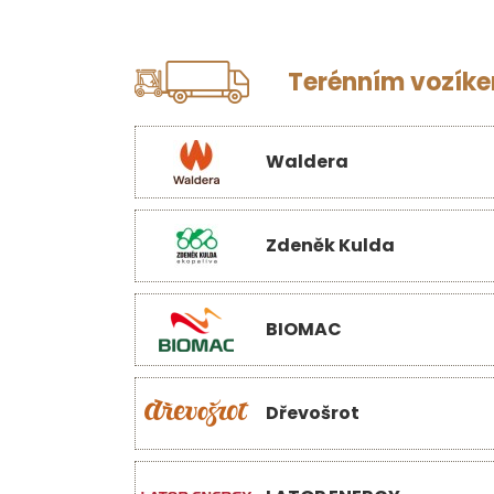
Terénním vozíkem
Waldera
Zdeněk Kulda
BIOMAC
Dřevošrot