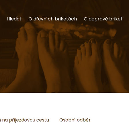
Hledat
O dřevních briketách
O dopravě briket
na příjezdovou cestu
Osobní odběr