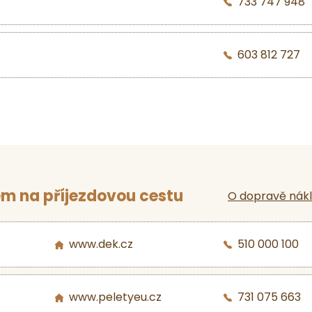
733 747 948
603 812 727
m na příjezdovou cestu
O dopravě nák
www.dek.cz
510 000 100
www.peletyeu.cz
731 075 663