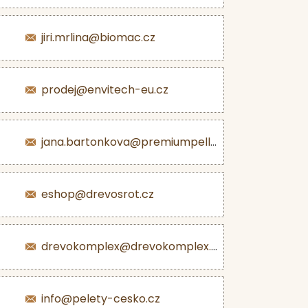
jiri.mrlina@biomac.cz
prodej@envitech-eu.cz
jana.bartonkova@premiumpellets.cz
eshop@drevosrot.cz
drevokomplex@drevokomplex.com
info@pelety-cesko.cz