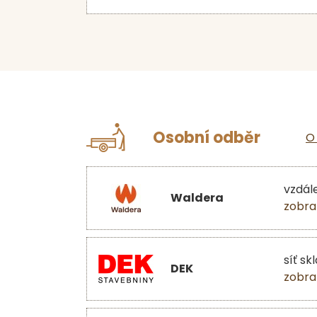
Osobní odběr
O
vzdál
Waldera
zobra
síť sk
DEK
zobra