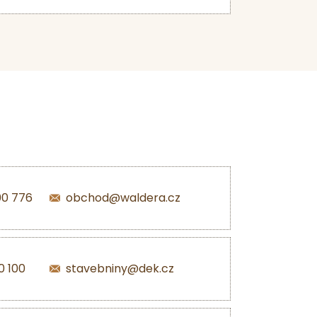
00 776
obchod@waldera.cz
0 100
stavebniny@dek.cz