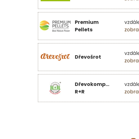
Premium
vzdál
Pellets
zobra
vzdál
Dřevošrot
zobra
Dřevokomplex
vzdál
R+R
zobra