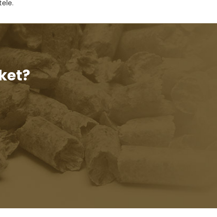
ele.
ket?