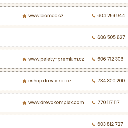
www.biomac.cz
604 299 944
608 505 827
www.pelety-premium.cz
606 712 308
eshop.drevosrot.cz
734 300 200
www.drevokomplex.com
770 117 117
603 812 727