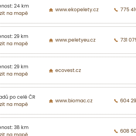
enost: 24 km
www.ekopelety.cz
775 41
zit na mapě
enost: 29 km
www.peletyeu.cz
731 07
zit na mapě
enost: 29 km
ecovest.cz
zit na mapě
ladů po celé ČR
www.biomac.cz
604 2
zit na mapě
enost: 38 km
608 5
zit na mapě