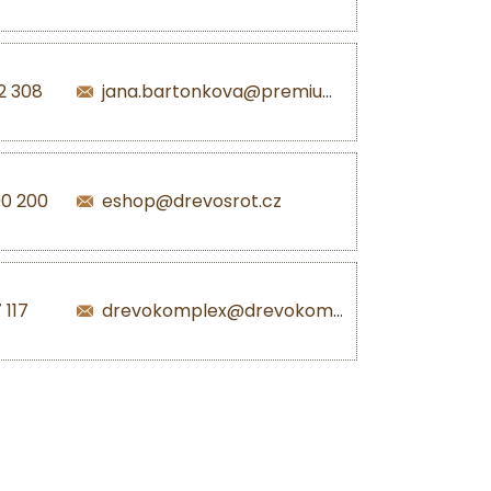
2 308
jana.bartonkova@premiumpellets.cz
00 200
eshop@drevosrot.cz
 117
drevokomplex@drevokomplex.com