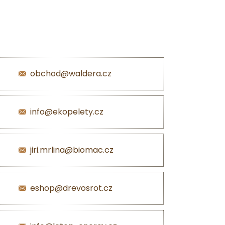
obchod@waldera.cz
info@ekopelety.cz
jiri.mrlina@biomac.cz
eshop@drevosrot.cz