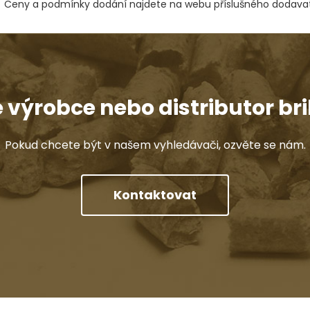
Ceny a podmínky dodání najdete na webu příslušného dodavat
e výrobce nebo distributor bri
Pokud chcete být v našem vyhledávači, ozvěte se nám.
Kontaktovat