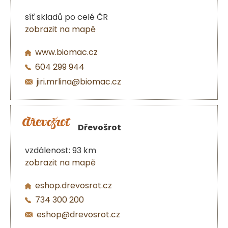
síť skladů po celé ČR
zobrazit na mapě
www.biomac.cz
604 299 944
jiri.mrlina@biomac.cz
Dřevošrot
vzdálenost: 93 km
zobrazit na mapě
eshop.drevosrot.cz
734 300 200
eshop@drevosrot.cz