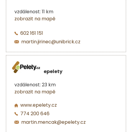
vzdálenost: 11 km
zobrazit na mapě
602 161 151
martin.jirinec@unibrick.cz
epelety
vzdálenost: 23 km
zobrazit na mapě
www.epelety.cz
774 200 646
martin.mencak@epelety.cz