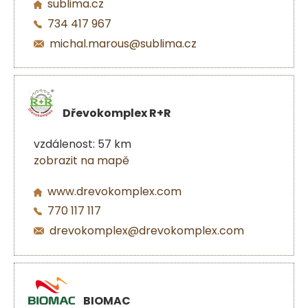
sublima.cz
734 417 967
michal.marous@sublima.cz
Dřevokomplex R+R
vzdálenost: 57 km
zobrazit na mapě
www.drevokomplex.com
770 117 117
drevokomplex@drevokomplex.com
BIOMAC