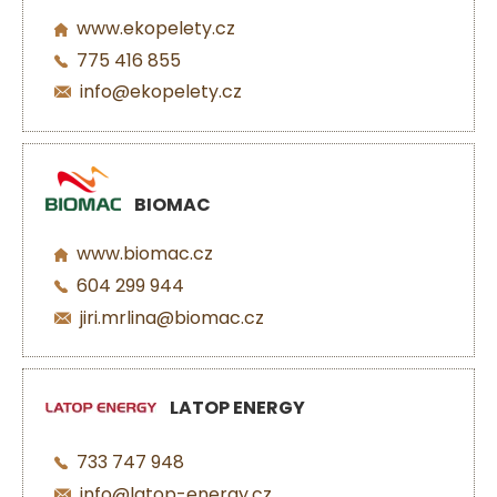
www.ekopelety.cz
775 416 855
info@ekopelety.cz
BIOMAC
www.biomac.cz
604 299 944
jiri.mrlina@biomac.cz
LATOP ENERGY
733 747 948
info@latop-energy.cz