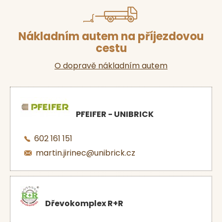
Nákladním autem na příjezdovou
cestu
O dopravě nákladním autem
PFEIFER - UNIBRICK
602 161 151
martin.jirinec@unibrick.cz
Dřevokomplex R+R