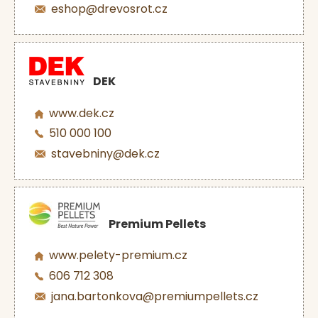
eshop@drevosrot.cz
DEK
www.dek.cz
510 000 100
stavebniny@dek.cz
Premium Pellets
www.pelety-premium.cz
606 712 308
jana.bartonkova@premiumpellets.cz