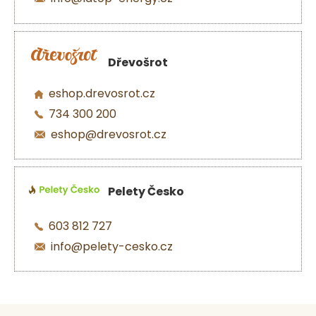
Dřevošrot
eshop.drevosrot.cz
734 300 200
eshop@drevosrot.cz
Pelety Česko
603 812 727
info@pelety-cesko.cz