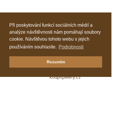
Při poskytování funkcí sociálních médií a
analýze návštěvnosti nám pomáhají soubory
cookie. Návštěvou tohoto webu s jejich
používáním souhlasíte.
Podrobnosti
Klastr Česká peleta
Rozumím
Katalog topenářů
Koupitpelety.cz
Česká peleta, z.s.p.o.
IČ: 72069686
e-mail:
predseda@ceska-peleta.cz
2026 © Klastr Česká peleta