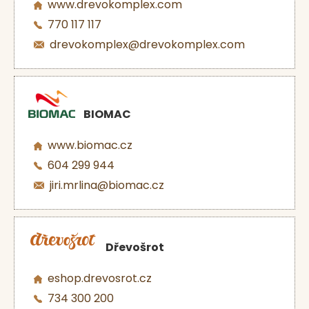
www.drevokomplex.com
770 117 117
drevokomplex@drevokomplex.com
BIOMAC
www.biomac.cz
604 299 944
jiri.mrlina@biomac.cz
Dřevošrot
eshop.drevosrot.cz
734 300 200