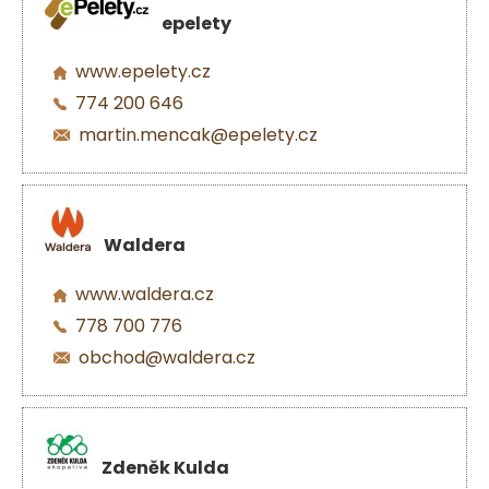
epelety
www.epelety.cz
774 200 646
martin.mencak@epelety.cz
Waldera
www.waldera.cz
778 700 776
obchod@waldera.cz
Zdeněk Kulda