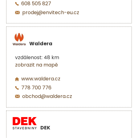
608 505 827
prodej@envitech-eu.cz
Waldera
vzdálenost: 48 km
zobrazit na mapě
www.waldera.cz
778 700 776
obchod@waldera.cz
DEK