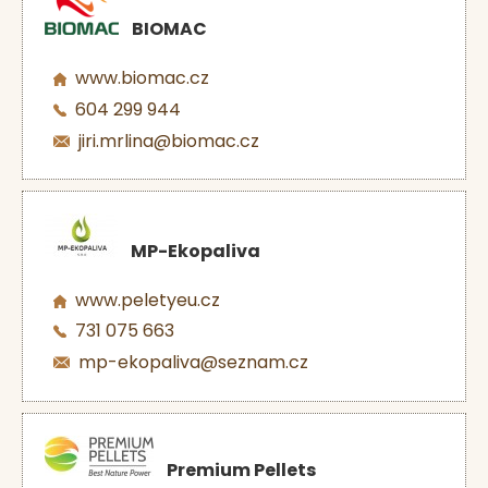
BIOMAC
www.biomac.cz
604 299 944
jiri.mrlina@biomac.cz
MP-Ekopaliva
www.peletyeu.cz
731 075 663
mp-ekopaliva@seznam.cz
Premium Pellets