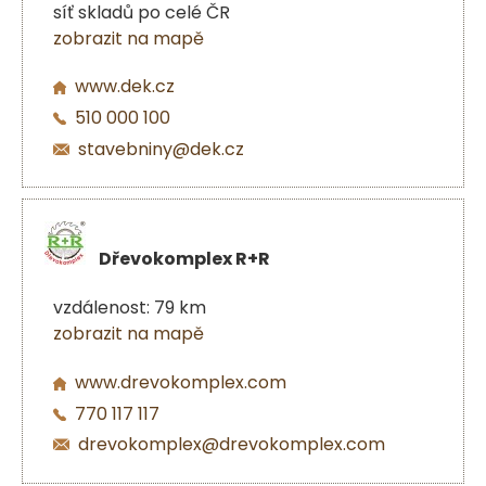
síť skladů po celé ČR
zobrazit na mapě
www.dek.cz
510 000 100
stavebniny@dek.cz
Dřevokomplex R+R
vzdálenost: 79 km
zobrazit na mapě
www.drevokomplex.com
770 117 117
drevokomplex@drevokomplex.com