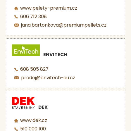
www.pelety-premium.cz
606 712 308
jana.bartonkova@premiumpellets.cz
ENVITECH
608 505 827
prodej@envitech-eu.cz
DEK
www.dek.cz
510 000 100