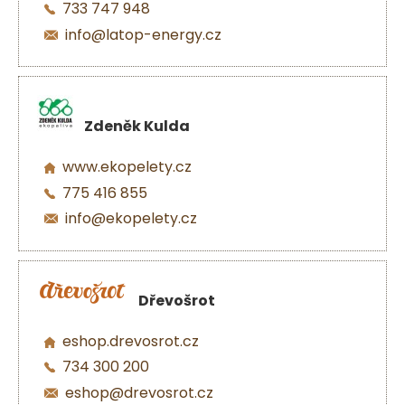
733 747 948
info@latop-energy.cz
Zdeněk Kulda
www.ekopelety.cz
775 416 855
info@ekopelety.cz
Dřevošrot
eshop.drevosrot.cz
734 300 200
eshop@drevosrot.cz