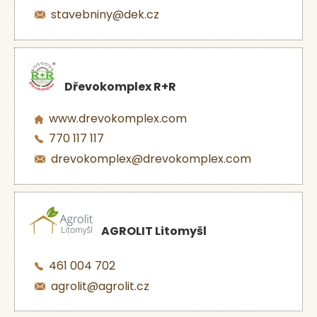
stavebniny@dek.cz
Dřevokomplex R+R
www.drevokomplex.com
770 117 117
drevokomplex@drevokomplex.com
AGROLIT Litomyšl
461 004 702
agrolit@agrolit.cz