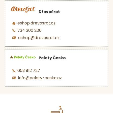
Dřevošrot
eshop.drevosrot.cz
734 300 200
eshop@drevosrot.cz
Pelety Česko
603 812 727
info@pelety-cesko.cz