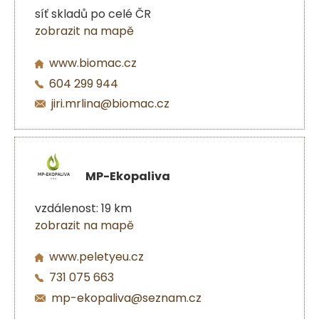
síť skladů po celé ČR
zobrazit na mapě
www.biomac.cz
604 299 944
jiri.mrlina@biomac.cz
MP-Ekopaliva
vzdálenost: 19 km
zobrazit na mapě
www.peletyeu.cz
731 075 663
mp-ekopaliva@seznam.cz