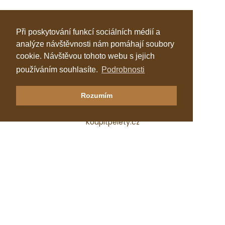
Při poskytování funkcí sociálních médií a
analýze návštěvnosti nám pomáhají soubory
cookie. Návštěvou tohoto webu s jejich
používáním souhlasíte.
Podrobnosti
Klastr Česká peleta
Rozumím
Katalog topenářů
Koupitpelety.cz
Česká peleta, z.s.p.o.
IČ: 72069686
e-mail:
predseda@ceska-peleta.cz
2026 © Klastr Česká peleta
Vyrobil