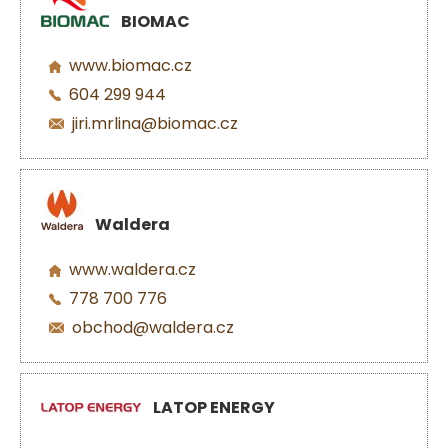
BIOMAC
www.biomac.cz
604 299 944
jiri.mrlina@biomac.cz
Waldera
www.waldera.cz
778 700 776
obchod@waldera.cz
LATOP ENERGY