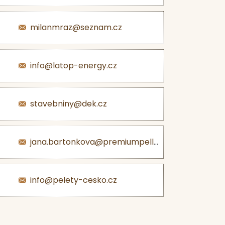
milanmraz@seznam.cz
info@latop-energy.cz
stavebniny@dek.cz
jana.bartonkova@premiumpellets.cz
info@pelety-cesko.cz