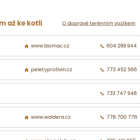
 až ke kotli
O dopravě terénním vozíkem
www.biomac.cz
604 299 944
peletyprotivin.cz
773 452 566
733 747 948
www.waldera.cz
778 700 776