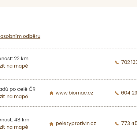
 osobním odběru
enost: 22 km
702 13
zit na mapě
ladů po celé ČR
www.biomac.cz
604 2
zit na mapě
enost: 48 km
peletyprotivin.cz
773 4
zit na mapě