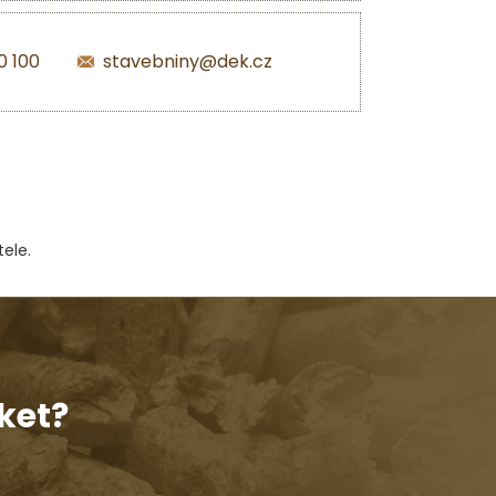
0 100
stavebniny@dek.cz
ele.
ket?