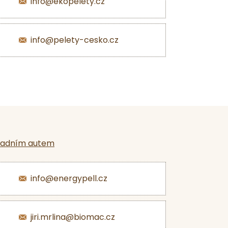
info@ekopelety.cz
info@pelety-cesko.cz
ladním autem
info@energypell.cz
jiri.mrlina@biomac.cz