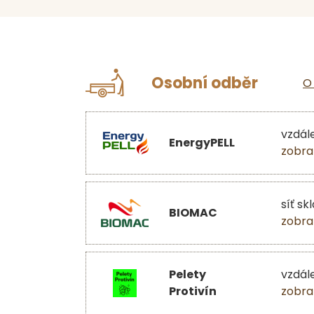
Osobní odběr
O
vzdál
EnergyPELL
zobra
síť sk
BIOMAC
zobra
Pelety
vzdál
Protivín
zobra