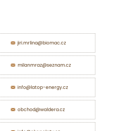
jiri.mrlina@biomac.cz
milanmraz@seznam.cz
info@latop-energy.cz
obchod@waldera.cz