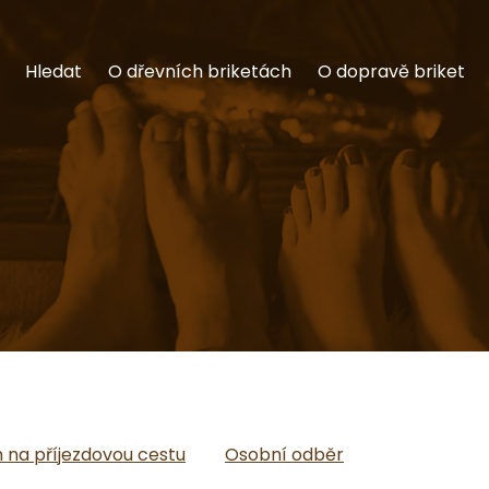
Hledat
O dřevních briketách
O dopravě briket
na příjezdovou cestu
Osobní odběr