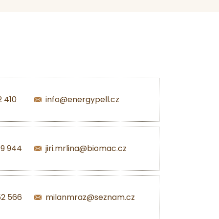
2 410
info@energypell.cz
99 944
jiri.mrlina@biomac.cz
52 566
milanmraz@seznam.cz