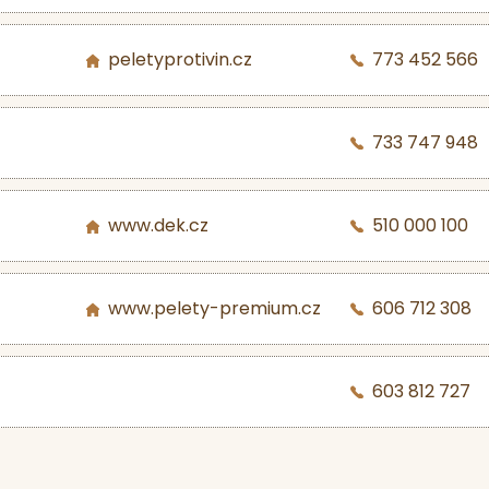
peletyprotivin.cz
773 452 566
733 747 948
www.dek.cz
510 000 100
www.pelety-premium.cz
606 712 308
603 812 727