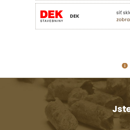
síť sk
DEK
zobra
Jst