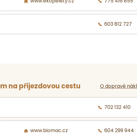
www.ekopelety.cz
775 416 855
603 812 727
m na příjezdovou cestu
O dopravě nák
702 132 410
www.biomac.cz
604 299 944