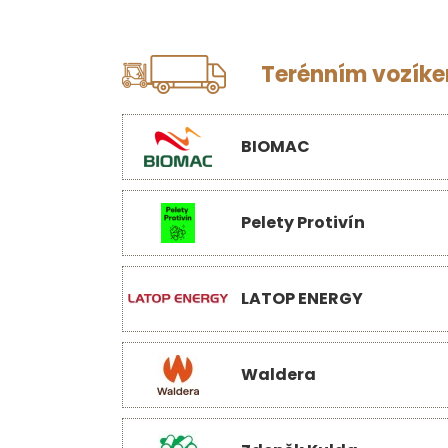
Terénním vozíkem
BIOMAC
Pelety Protivín
LATOP ENERGY
Waldera