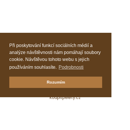
Při poskytování funkcí sociálních médií a
analýze návštěvnosti nám pomáhají soubory
cookie. Návštěvou tohoto webu s jejich
používáním souhlasíte.
Podrobnosti
Klastr Česká peleta
Rozumím
Katalog topenářů
Koupitpelety.cz
Česká peleta, z.s.p.o.
IČ: 72069686
e-mail:
predseda@ceska-peleta.cz