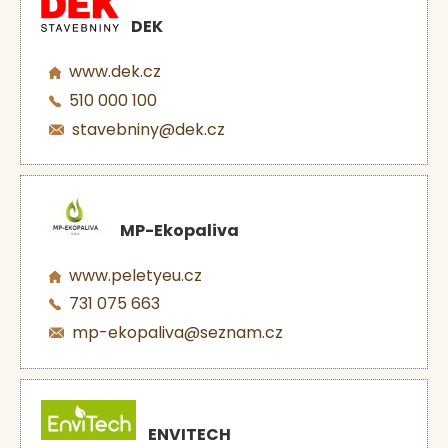
DEK
www.dek.cz
510 000 100
stavebniny@dek.cz
MP-Ekopaliva
www.peletyeu.cz
731 075 663
mp-ekopaliva@seznam.cz
ENVITECH