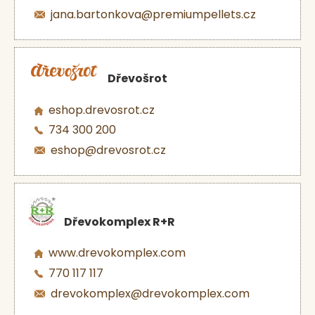
jana.bartonkova@premiumpellets.cz
Dřevošrot
eshop.drevosrot.cz
734 300 200
eshop@drevosrot.cz
Dřevokomplex R+R
www.drevokomplex.com
770 117 117
drevokomplex@drevokomplex.com