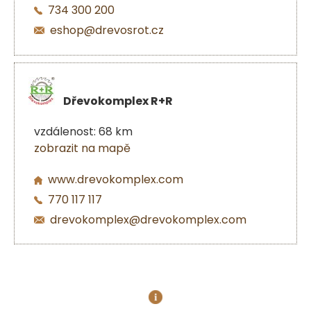
734 300 200
eshop@drevosrot.cz
Dřevokomplex R+R
vzdálenost: 68 km
zobrazit na mapě
www.drevokomplex.com
770 117 117
drevokomplex@drevokomplex.com