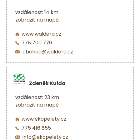
vzdálenost: 14 km
zobrazit na mapě
www.waldera.cz
778 700 776
obchod@waldera.cz
Zdeněk Kulda
vzdálenost: 23 km
zobrazit na mapě
www.ekopelety.cz
775 416 855
info@ekopelety.cz