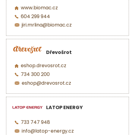
www.biomac.cz
604 299 944
jiri.mrlina@biomac.cz
Dřevošrot
eshop.drevosrot.cz
734 300 200
eshop@drevosrot.cz
LATOP ENERGY
733 747 948
info@latop-energy.cz