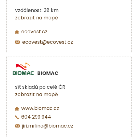
vzdálenost: 38 km
zobrazit na mapě
ecovest.cz
ecovest@ecovest.cz
BIOMAC
síť skladů po celé ČR
zobrazit na mapě
www.biomac.cz
604 299 944
jiri.mrlina@biomac.cz