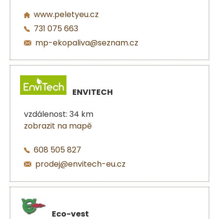
www.peletyeu.cz
731 075 663
mp-ekopaliva@seznam.cz
ENVITECH
vzdálenost: 34 km
zobrazit na mapě
608 505 827
prodej@envitech-eu.cz
Eco-vest