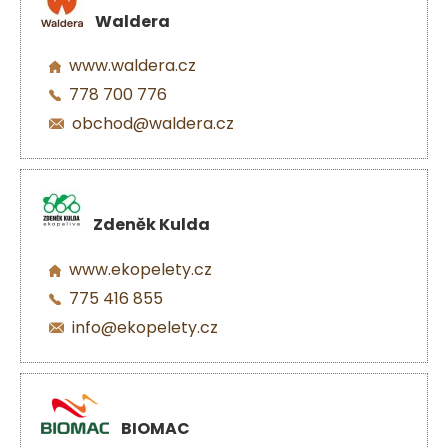
Waldera
www.waldera.cz
778 700 776
obchod@waldera.cz
Zdeněk Kulda
www.ekopelety.cz
775 416 855
info@ekopelety.cz
BIOMAC