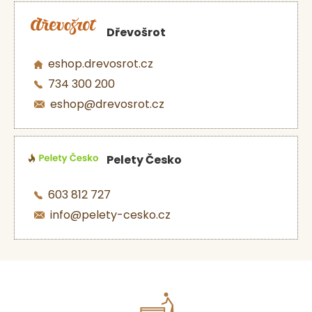
Dřevošrot
eshop.drevosrot.cz
734 300 200
eshop@drevosrot.cz
Pelety Česko
603 812 727
info@pelety-cesko.cz