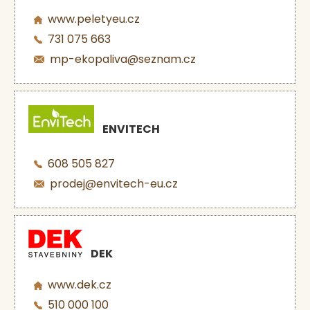
www.peletyeu.cz
731 075 663
mp-ekopaliva@seznam.cz
ENVITECH
608 505 827
prodej@envitech-eu.cz
DEK
www.dek.cz
510 000 100