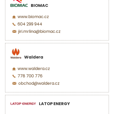
BIOMAC
www.biomac.cz
604 299 944
jiri.mrlina@biomac.cz
Waldera
www.waldera.cz
778 700 776
obchod@waldera.cz
LATOP ENERGY