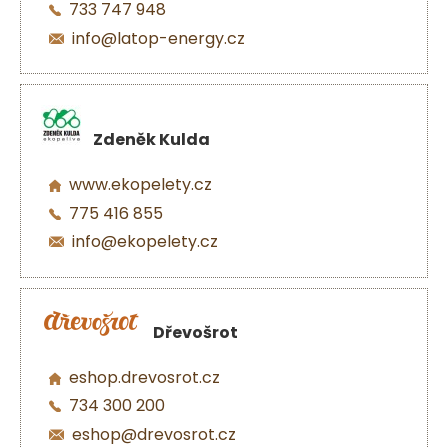
733 747 948
info@latop-energy.cz
Zdeněk Kulda
www.ekopelety.cz
775 416 855
info@ekopelety.cz
Dřevošrot
eshop.drevosrot.cz
734 300 200
eshop@drevosrot.cz