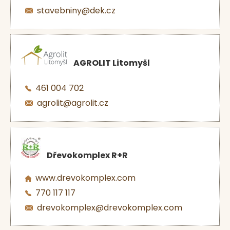
stavebniny@dek.cz
AGROLIT Litomyšl
461 004 702
agrolit@agrolit.cz
Dřevokomplex R+R
www.drevokomplex.com
770 117 117
drevokomplex@drevokomplex.com