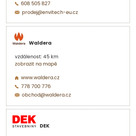
608 505 827
prodej@envitech-eu.cz
Waldera
vzdálenost: 45 km
zobrazit na mapě
www.waldera.cz
778 700 776
obchod@waldera.cz
DEK