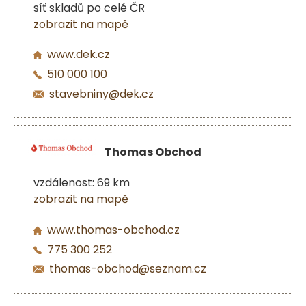
síť skladů po celé ČR
zobrazit na mapě
www.dek.cz
510 000 100
stavebniny@dek.cz
Thomas Obchod
vzdálenost: 69 km
zobrazit na mapě
www.thomas-obchod.cz
775 300 252
thomas-obchod@seznam.cz