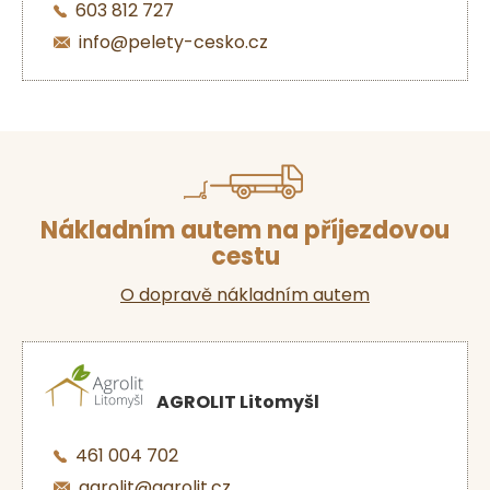
603 812 727
info@pelety-cesko.cz
Nákladním autem na příjezdovou
cestu
O dopravě nákladním autem
AGROLIT Litomyšl
461 004 702
agrolit@agrolit.cz