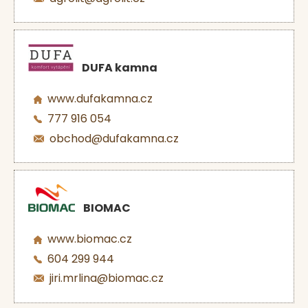
DUFA kamna
www.dufakamna.cz
777 916 054
obchod@dufakamna.cz
BIOMAC
www.biomac.cz
604 299 944
jiri.mrlina@biomac.cz