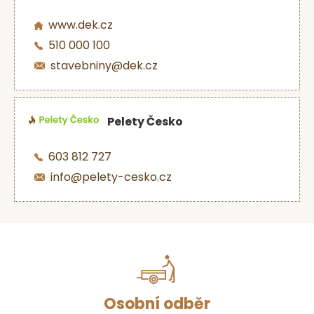
www.dek.cz
510 000 100
stavebniny@dek.cz
Pelety Česko
603 812 727
info@pelety-cesko.cz
Osobní odběr