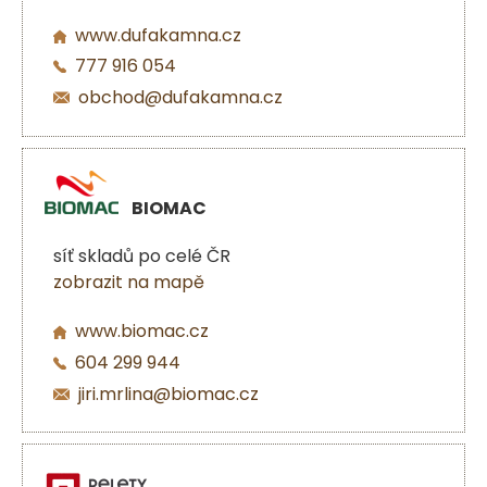
www.dufakamna.cz
777 916 054
obchod@dufakamna.cz
BIOMAC
síť skladů po celé ČR
zobrazit na mapě
www.biomac.cz
604 299 944
jiri.mrlina@biomac.cz