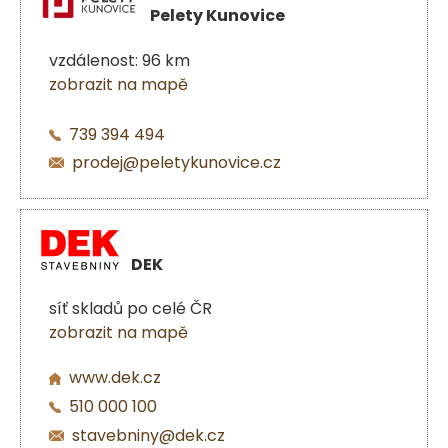
Pelety Kunovice
vzdálenost: 96 km
zobrazit na mapě
739 394 494
prodej@peletykunovice.cz
DEK
síť skladů po celé ČR
zobrazit na mapě
www.dek.cz
510 000 100
stavebniny@dek.cz