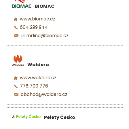
BIOMAC
www.biomac.cz
604 299 944
jiri.mrlina@biomac.cz
Waldera
www.waldera.cz
778 700 776
obchod@waldera.cz
Pelety Česko