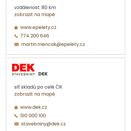
vzdálenost: 80 km
zobrazit na mapě
www.epelety.cz
774 200 646
martin.mencak@epelety.cz
DEK
síť skladů po celé ČR
zobrazit na mapě
www.dek.cz
510 000 100
stavebniny@dek.cz