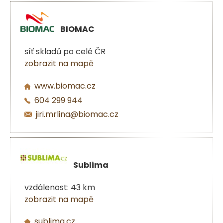
BIOMAC
síť skladů po celé ČR
zobrazit na mapě
www.biomac.cz
604 299 944
jiri.mrlina@biomac.cz
Sublima
vzdálenost: 43 km
zobrazit na mapě
sublima.cz