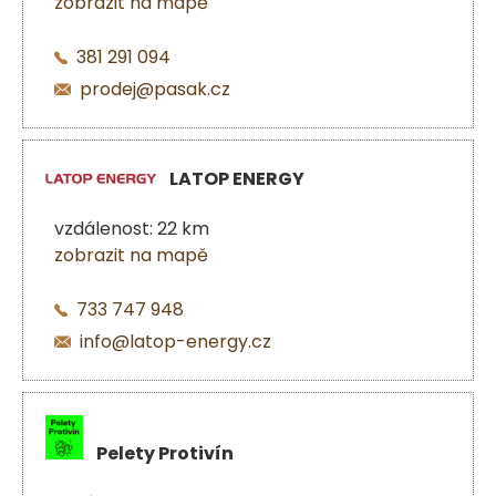
zobrazit na mapě
381 291 094
prodej@pasak.cz
LATOP ENERGY
vzdálenost: 22 km
zobrazit na mapě
733 747 948
info@latop-energy.cz
Pelety Protivín