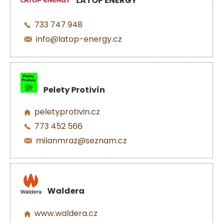
LATOP ENERGY
733 747 948
info@latop-energy.cz
Pelety Protivín
peletyprotivin.cz
773 452 566
milanmraz@seznam.cz
Waldera
www.waldera.cz