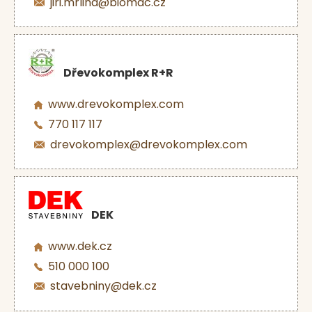
jiri.mrlina@biomac.cz
Dřevokomplex R+R
www.drevokomplex.com
770 117 117
drevokomplex@drevokomplex.com
DEK
www.dek.cz
510 000 100
stavebniny@dek.cz