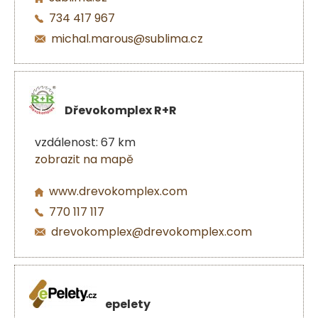
734 417 967
michal.marous@sublima.cz
Dřevokomplex R+R
vzdálenost: 67 km
zobrazit na mapě
www.drevokomplex.com
770 117 117
drevokomplex@drevokomplex.com
epelety