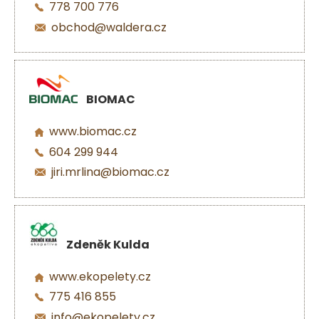
778 700 776
obchod@waldera.cz
BIOMAC
www.biomac.cz
604 299 944
jiri.mrlina@biomac.cz
Zdeněk Kulda
www.ekopelety.cz
775 416 855
info@ekopelety.cz