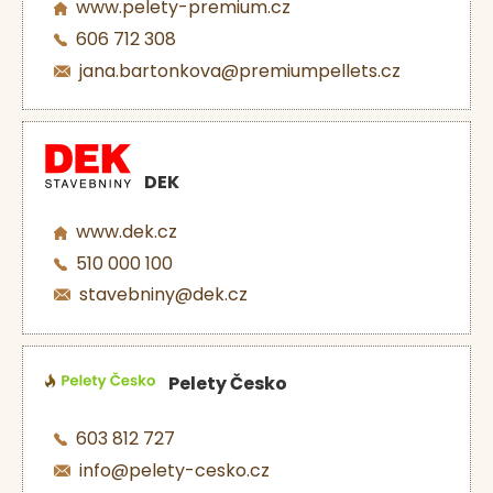
www.pelety-premium.cz
606 712 308
jana.bartonkova@premiumpellets.cz
DEK
www.dek.cz
510 000 100
stavebniny@dek.cz
Pelety Česko
603 812 727
info@pelety-cesko.cz