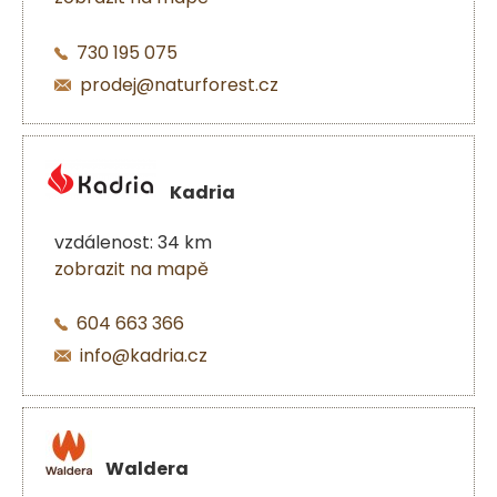
730 195 075
prodej@naturforest.cz
Kadria
vzdálenost: 34 km
zobrazit na mapě
604 663 366
info@kadria.cz
Waldera