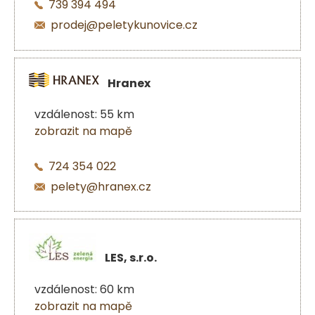
739 394 494
prodej@peletykunovice.cz
Hranex
vzdálenost: 55 km
zobrazit na mapě
724 354 022
pelety@hranex.cz
LES, s.r.o.
vzdálenost: 60 km
zobrazit na mapě