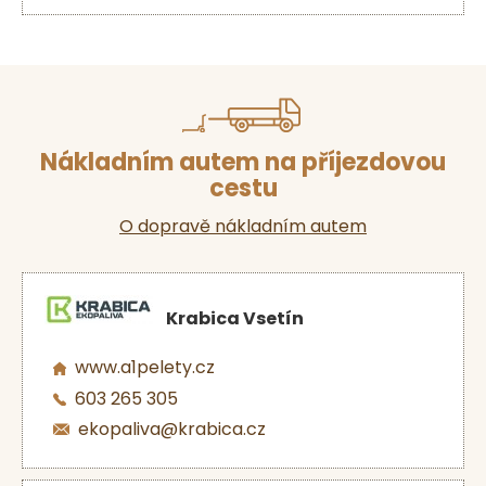
Nákladním autem na příjezdovou
cestu
O dopravě nákladním autem
Krabica Vsetín
www.a1pelety.cz
603 265 305
ekopaliva@krabica.cz