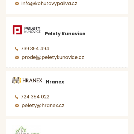
info@kohutovypaliva.cz
Pelety Kunovice
739 394 494
prodej@peletykunovice.cz
Hranex
724 354 022
pelety@hranex.cz