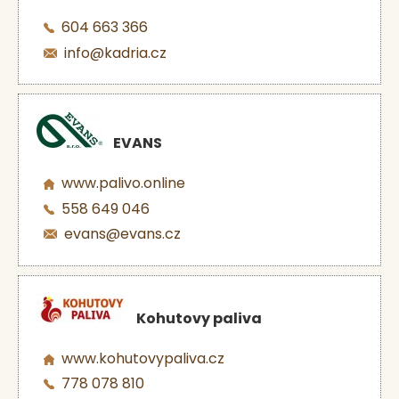
604 663 366
info@kadria.cz
EVANS
www.palivo.online
558 649 046
evans@evans.cz
Kohutovy paliva
www.kohutovypaliva.cz
778 078 810