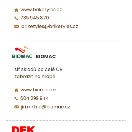
www.briketyles.cz
735 945 870
briketyles@briketyles.cz
BIOMAC
síť skladů po celé ČR
zobrazit na mapě
www.biomac.cz
604 299 944
jiri.mrlina@biomac.cz