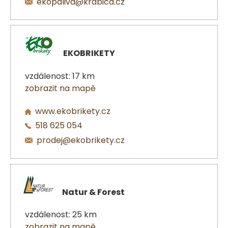
ekopaliva@krabica.cz
EKOBRIKETY
vzdálenost: 17 km
zobrazit na mapě
www.ekobrikety.cz
518 625 054
prodej@ekobrikety.cz
Natur & Forest
vzdálenost: 25 km
zobrazit na mapě