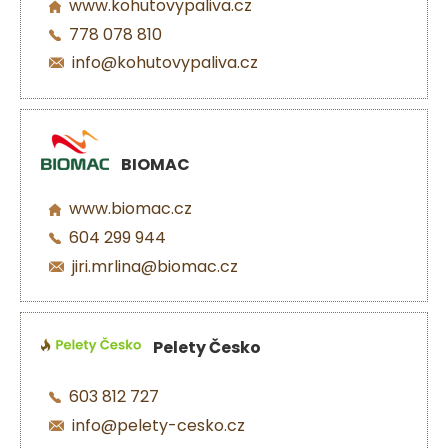
www.kohutovypaliva.cz
778 078 810
info@kohutovypaliva.cz
BIOMAC
www.biomac.cz
604 299 944
jiri.mrlina@biomac.cz
Pelety Česko
603 812 727
info@pelety-cesko.cz