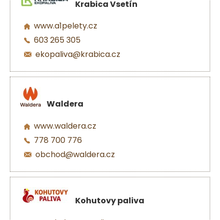
Krabica Vsetín
www.a1pelety.cz
603 265 305
ekopaliva@krabica.cz
Waldera
www.waldera.cz
778 700 776
obchod@waldera.cz
Kohutovy paliva