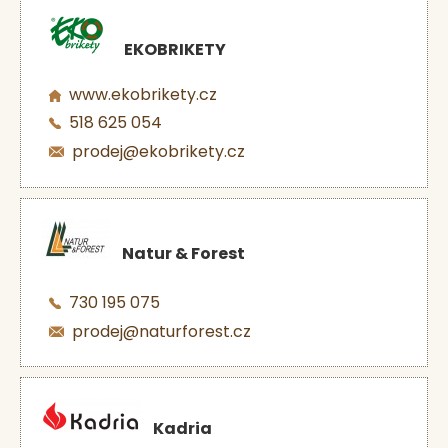
EKOBRIKETY
www.ekobrikety.cz
518 625 054
prodej@ekobrikety.cz
Natur & Forest
730 195 075
prodej@naturforest.cz
Kadria