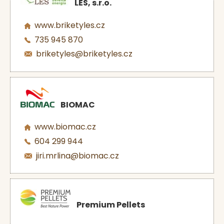
LES, s.r.o.
www.briketyles.cz
735 945 870
briketyles@briketyles.cz
BIOMAC
www.biomac.cz
604 299 944
jiri.mrlina@biomac.cz
Premium Pellets