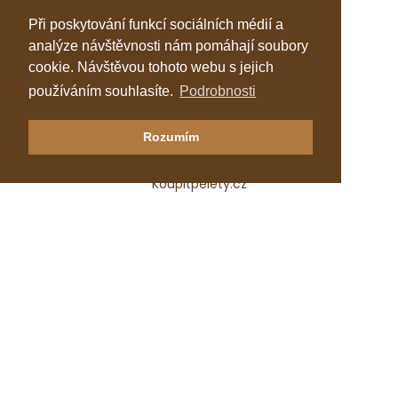
Při poskytování funkcí sociálních médií a
analýze návštěvnosti nám pomáhají soubory
cookie. Návštěvou tohoto webu s jejich
používáním souhlasíte.
Podrobnosti
Klastr Česká peleta
Rozumím
Katalog topenářů
Koupitpelety.cz
Česká peleta, z.s.p.o.
IČ: 72069686
e-mail:
predseda@ceska-peleta.cz
2026 © Klastr Česká peleta
Vyrobil