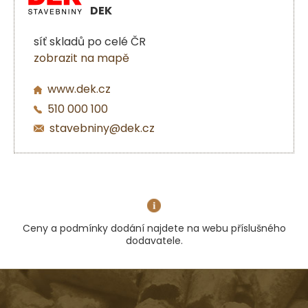
DEK
síť skladů po celé ČR
zobrazit na mapě
www.dek.cz
510 000 100
stavebniny@dek.cz
Ceny a podmínky dodání najdete na webu příslušného
dodavatele.