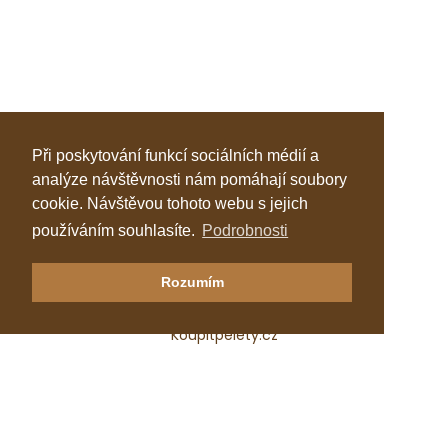
Při poskytování funkcí sociálních médií a
analýze návštěvnosti nám pomáhají soubory
cookie. Návštěvou tohoto webu s jejich
používáním souhlasíte.
Podrobnosti
Klastr Česká peleta
Rozumím
Katalog topenářů
Koupitpelety.cz
Česká peleta, z.s.p.o.
IČ: 72069686
e-mail:
predseda@ceska-peleta.cz