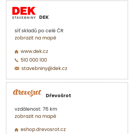
DEK
síť skladů po celé ČR
zobrazit na mapě
www.dek.cz
510 000 100
stavebniny@dek.cz
Dřevošrot
vzdálenost: 76 km
zobrazit na mapě
eshop.drevosrot.cz