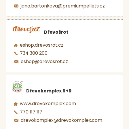
jana.bartonkova@premiumpellets.cz
Dřevošrot
eshop.drevosrot.cz
734 300 200
eshop@drevosrot.cz
Dřevokomplex R+R
www.drevokomplex.com
770 117 117
drevokomplex@drevokomplex.com