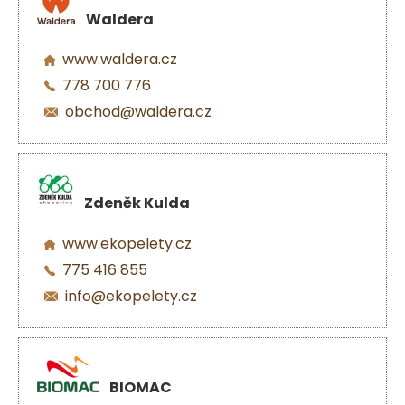
Waldera
www.waldera.cz
778 700 776
obchod@waldera.cz
Zdeněk Kulda
www.ekopelety.cz
775 416 855
info@ekopelety.cz
BIOMAC