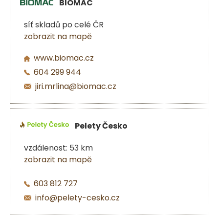
BIOMAC
síť skladů po celé ČR
zobrazit na mapě
www.biomac.cz
604 299 944
jiri.mrlina@biomac.cz
Pelety Česko
vzdálenost: 53 km
zobrazit na mapě
603 812 727
info@pelety-cesko.cz