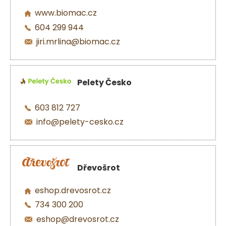
www.biomac.cz
604 299 944
jiri.mrlina@biomac.cz
Pelety Česko
603 812 727
info@pelety-cesko.cz
Dřevošrot
eshop.drevosrot.cz
734 300 200
eshop@drevosrot.cz