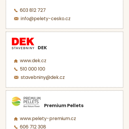
603 812 727
info@pelety-cesko.cz
DEK
www.dek.cz
510 000 100
stavebniny@dek.cz
Premium Pellets
www.pelety-premium.cz
606 712 308