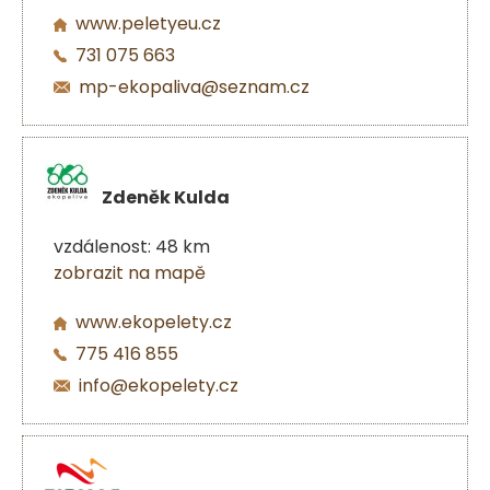
www.peletyeu.cz
731 075 663
mp-ekopaliva@seznam.cz
Zdeněk Kulda
vzdálenost: 48 km
zobrazit na mapě
www.ekopelety.cz
775 416 855
info@ekopelety.cz