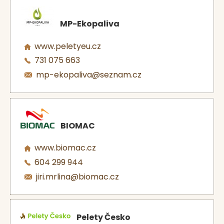
MP-Ekopaliva
www.peletyeu.cz
731 075 663
mp-ekopaliva@seznam.cz
BIOMAC
www.biomac.cz
604 299 944
jiri.mrlina@biomac.cz
Pelety Česko