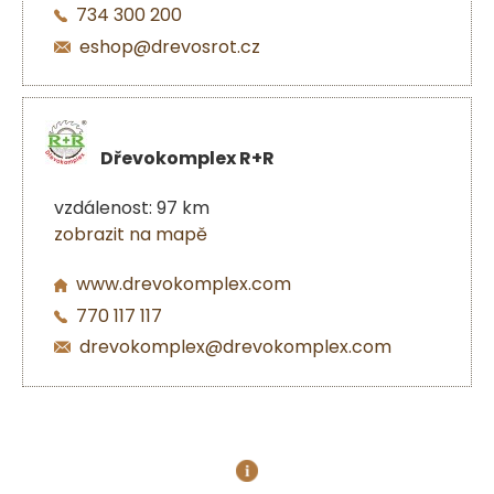
734 300 200
eshop@drevosrot.cz
Dřevokomplex R+R
vzdálenost: 97 km
zobrazit na mapě
www.drevokomplex.com
770 117 117
drevokomplex@drevokomplex.com