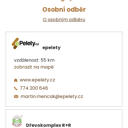
Osobní odběr
O osobním odběru
epelety
vzdálenost: 55 km
zobrazit na mapě
www.epelety.cz
774 200 646
martin.mencak@epelety.cz
Dřevokomplex R+R