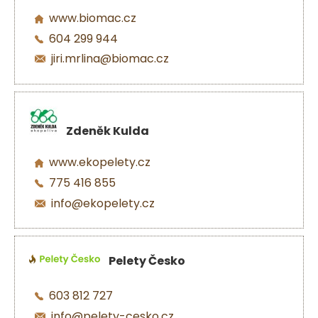
www.biomac.cz
604 299 944
jiri.mrlina@biomac.cz
Zdeněk Kulda
www.ekopelety.cz
775 416 855
info@ekopelety.cz
Pelety Česko
603 812 727
info@pelety-cesko.cz