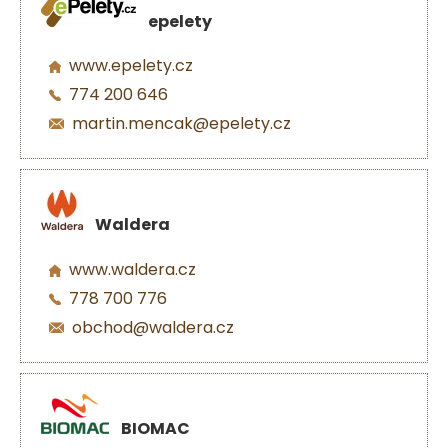
epelety
www.epelety.cz
774 200 646
martin.mencak@epelety.cz
Waldera
www.waldera.cz
778 700 776
obchod@waldera.cz
BIOMAC