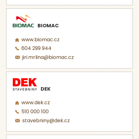
BIOMAC
www.biomac.cz
604 299 944
jiri.mrlina@biomac.cz
DEK
www.dek.cz
510 000 100
stavebniny@dek.cz