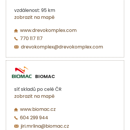
vzdálenost: 95 km
zobrazit na mapě
www.drevokomplex.com
770 117 117
drevokomplex@drevokomplex.com
BIOMAC
síť skladů po celé ČR
zobrazit na mapě
www.biomac.cz
604 299 944
jiri.mrlina@biomac.cz