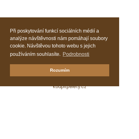
Při poskytování funkcí sociálních médií a
analýze návštěvnosti nám pomáhají soubory
cookie. Návštěvou tohoto webu s jejich
používáním souhlasíte.
Podrobnosti
Klastr Česká peleta
Rozumím
Katalog topenářů
Koupitpelety.cz
Česká peleta, z.s.p.o.
IČ: 72069686
e-mail:
predseda@ceska-peleta.cz
2026 © Klastr Česká peleta