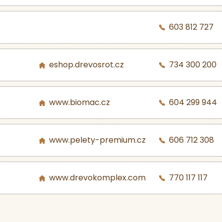
603 812 727
eshop.drevosrot.cz
734 300 200
www.biomac.cz
604 299 944
www.pelety-premium.cz
606 712 308
www.drevokomplex.com
770 117 117