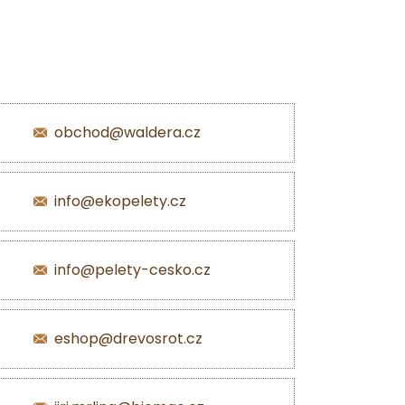
obchod@waldera.cz
info@ekopelety.cz
info@pelety-cesko.cz
eshop@drevosrot.cz