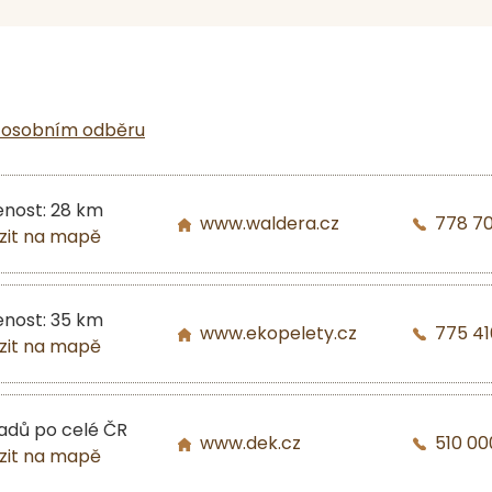
 osobním odběru
enost: 28 km
www.waldera.cz
778 7
zit na mapě
enost: 35 km
www.ekopelety.cz
775 41
zit na mapě
ladů po celé ČR
www.dek.cz
510 00
zit na mapě