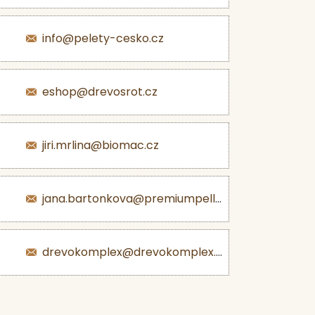
info@pelety-cesko.cz
eshop@drevosrot.cz
jiri.mrlina@biomac.cz
jana.bartonkova@premiumpellets.cz
drevokomplex@drevokomplex.com