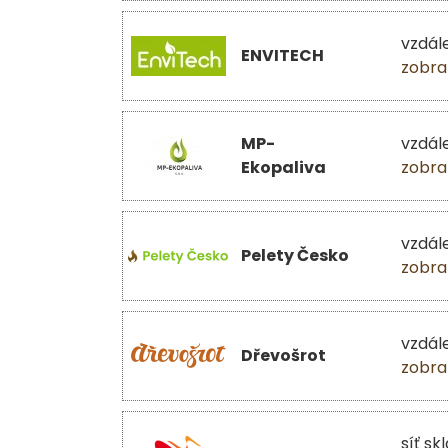
vzdál
ENVITECH
zobra
MP-
vzdál
Ekopaliva
zobra
vzdál
Pelety Česko
zobra
vzdál
Dřevošrot
zobra
síť sk