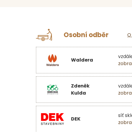
Osobní odběr
O
vzdál
Waldera
zobra
Zdeněk
vzdál
Kulda
zobra
síť sk
DEK
zobra