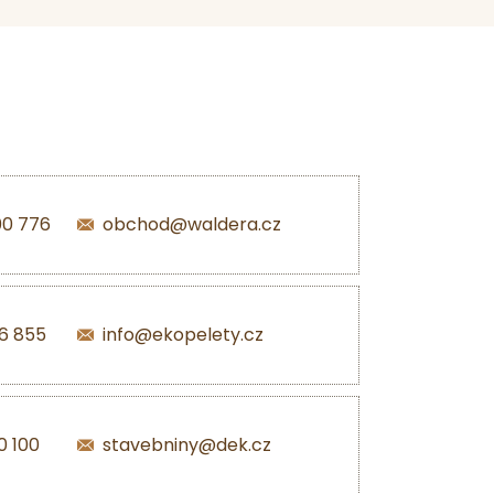
00 776
obchod@waldera.cz
6 855
info@ekopelety.cz
0 100
stavebniny@dek.cz