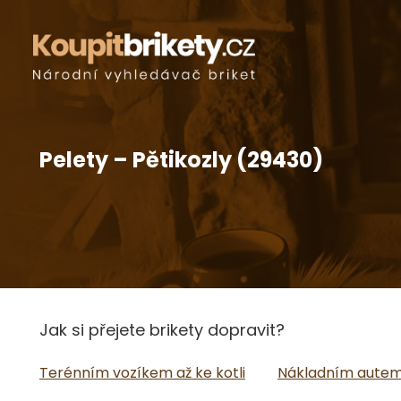
Pelety – Pětikozly (29430)
Jak si přejete brikety dopravit?
Terénním vozíkem až ke kotli
Nákladním autem 