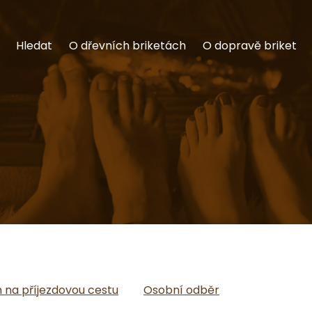
Hledat
O dřevních briketách
O dopravě briket
na příjezdovou cestu
Osobní odběr