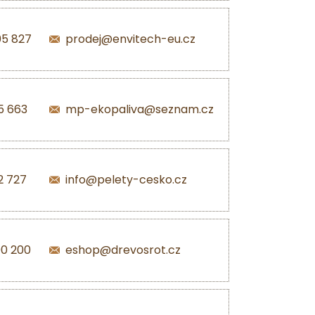
05 827
prodej@envitech-eu.cz
5 663
mp-ekopaliva@seznam.cz
2 727
info@pelety-cesko.cz
00 200
eshop@drevosrot.cz