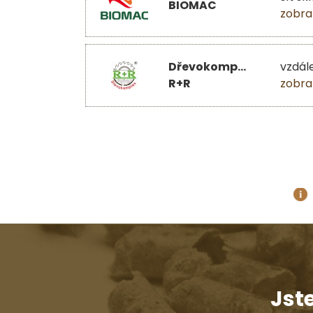
BIOMAC
zobra
Dřevokomplex
vzdál
R+R
zobra
Jst