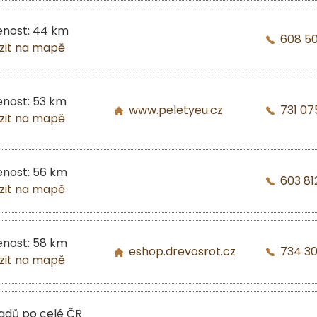
enost: 44 km
608 5
zit na mapě
enost: 53 km
www.peletyeu.cz
731 07
zit na mapě
enost: 56 km
603 81
zit na mapě
enost: 58 km
eshop.drevosrot.cz
734 3
zit na mapě
ladů po celé ČR