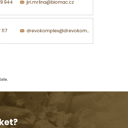
99 944
jiri.mrlina@biomac.cz
 117
drevokomplex@drevokomplex.com
ele.
ket?