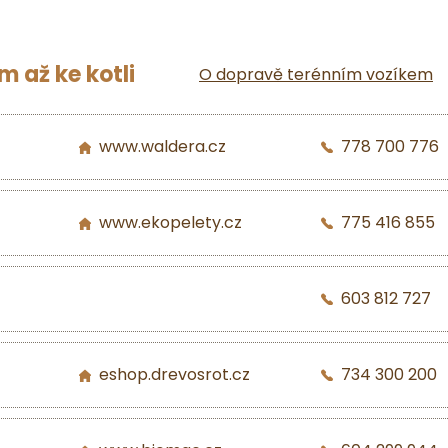
 až ke kotli
O dopravě terénním vozíkem
www.waldera.cz
778 700 776
www.ekopelety.cz
775 416 855
603 812 727
eshop.drevosrot.cz
734 300 200