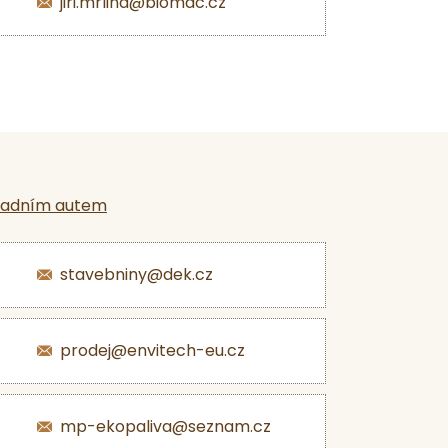
jiri.mrlina@biomac.cz
ladním autem
stavebniny@dek.cz
prodej@envitech-eu.cz
mp-ekopaliva@seznam.cz