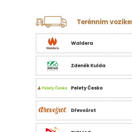
Terénním vozíkem
Waldera
Zdeněk Kulda
Pelety Česko
Dřevošrot