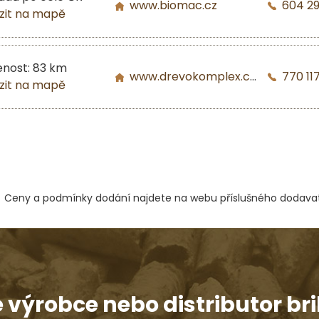
www.biomac.cz
604 2
zit na mapě
enost: 83 km
www.drevokomplex.com
770 117
zit na mapě
Ceny a podmínky dodání najdete na webu příslušného dodavat
e výrobce nebo distributor bri