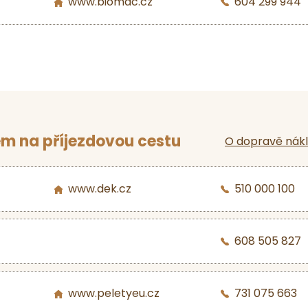
www.biomac.cz
604 299 944
m na příjezdovou cestu
O dopravě nák
www.dek.cz
510 000 100
608 505 827
www.peletyeu.cz
731 075 663