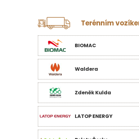
Terénním vozíkem
BIOMAC
Waldera
Zdeněk Kulda
LATOP ENERGY