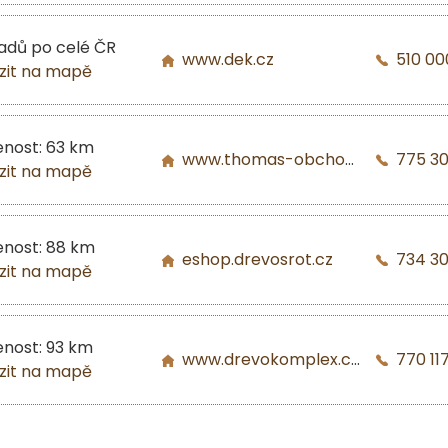
ladů po celé ČR
www.dek.cz
510 00
zit na mapě
enost: 63 km
www.thomas-obchod.cz
775 30
zit na mapě
enost: 88 km
eshop.drevosrot.cz
734 3
zit na mapě
enost: 93 km
www.drevokomplex.com
770 117
zit na mapě