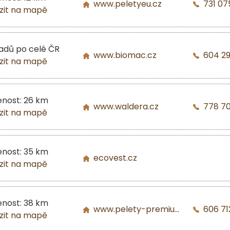
www.peletyeu.cz
731 07
zit na mapě
ladů po celé ČR
www.biomac.cz
604 2
zit na mapě
enost: 26 km
www.waldera.cz
778 7
zit na mapě
enost: 35 km
ecovest.cz
zit na mapě
enost: 38 km
www.pelety-premium.cz
606 71
zit na mapě