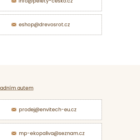
info@pelety-cesko.cz
eshop@drevosrot.cz
ladním autem
prodej@envitech-eu.cz
mp-ekopaliva@seznam.cz