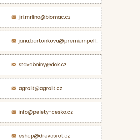
jiri.mrlina@biomac.cz
jana.bartonkova@premiumpellets.cz
stavebniny@dek.cz
agrolit@agrolit.cz
info@pelety-cesko.cz
eshop@drevosrot.cz