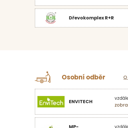
Dřevokomplex R+R
Osobní odběr
O
vzdál
ENVITECH
zobra
MP-
vzdál