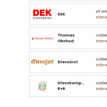
síť sk
DEK
zobra
Thomas
vzdál
Obchod
zobra
vzdál
Dřevošrot
zobra
Dřevokomplex
vzdál
R+R
zobra