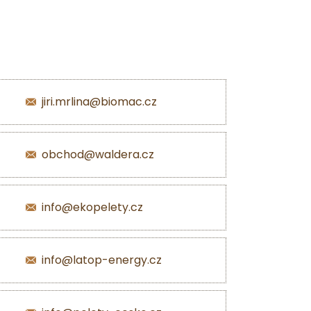
jiri.mrlina@biomac.cz
obchod@waldera.cz
info@ekopelety.cz
info@latop-energy.cz