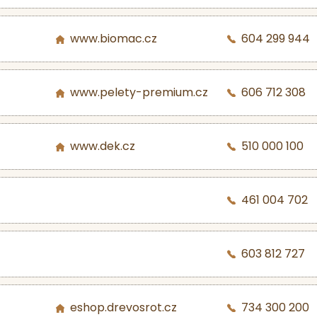
www.biomac.cz
604 299 944
www.pelety-premium.cz
606 712 308
www.dek.cz
510 000 100
461 004 702
603 812 727
eshop.drevosrot.cz
734 300 200