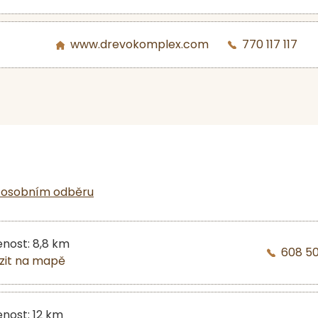
www.drevokomplex.com
770 117 117
 osobním odběru
enost: 8,8 km
608 5
zit na mapě
enost: 12 km