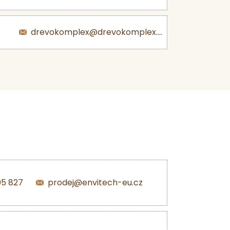
drevokomplex@drevokomplex.com
05 827
prodej@envitech-eu.cz