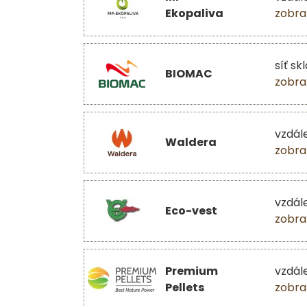
Ekopaliva
zobra
síť sk
BIOMAC
zobra
vzdál
Waldera
zobra
vzdál
Eco-vest
zobra
Premium
vzdál
Pellets
zobra