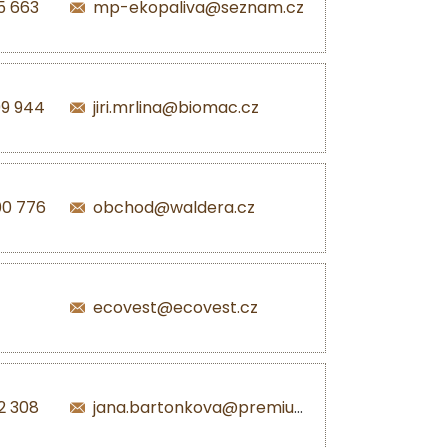
5 663
mp-ekopaliva@seznam.cz
99 944
jiri.mrlina@biomac.cz
00 776
obchod@waldera.cz
ecovest@ecovest.cz
2 308
jana.bartonkova@premiumpellets.cz