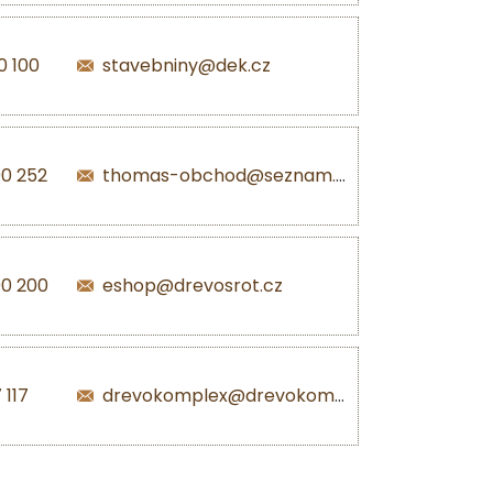
0 100
stavebniny@dek.cz
0 252
thomas-obchod@seznam.cz
00 200
eshop@drevosrot.cz
 117
drevokomplex@drevokomplex.com