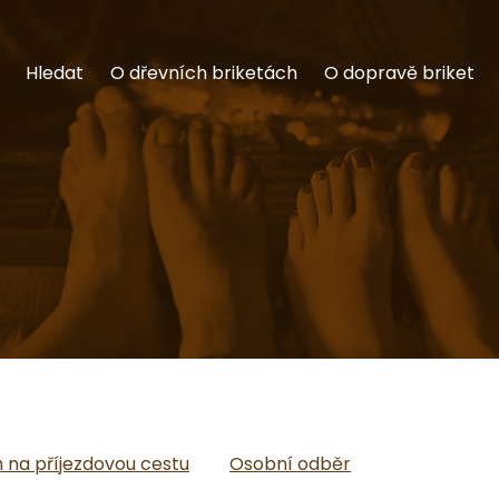
Hledat
O dřevních briketách
O dopravě briket
na příjezdovou cestu
Osobní odběr