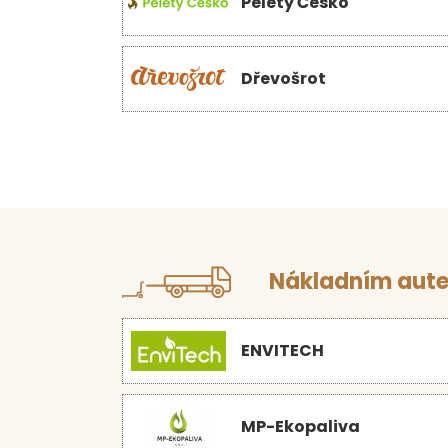
Pelety Česko
Dřevošrot
Nákladním aute
ENVITECH
MP-Ekopaliva