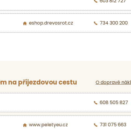
603 812 727
eshop.drevosrot.cz
734 300 200
m na příjezdovou cestu
O dopravě nák
608 505 827
www.peletyeu.cz
731 075 663