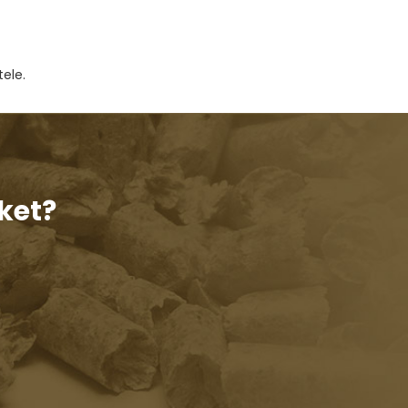
ele.
ket?