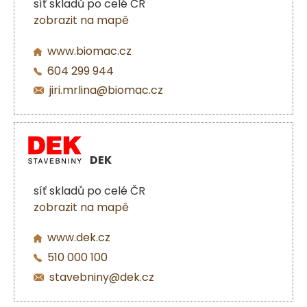
síť skladů po celé ČR
zobrazit na mapě
www.biomac.cz
604 299 944
jiri.mrlina@biomac.cz
DEK
síť skladů po celé ČR
zobrazit na mapě
www.dek.cz
510 000 100
stavebniny@dek.cz