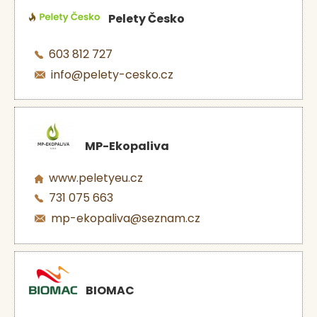
Pelety Česko
603 812 727
info@pelety-cesko.cz
MP-Ekopaliva
www.peletyeu.cz
731 075 663
mp-ekopaliva@seznam.cz
BIOMAC