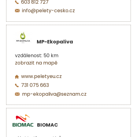
603 812 727
info@pelety-cesko.cz
MP-Ekopaliva
vzdálenost: 50 km
zobrazit na mapě
www.peletyeu.cz
731 075 663
mp-ekopaliva@seznam.cz
BIOMAC