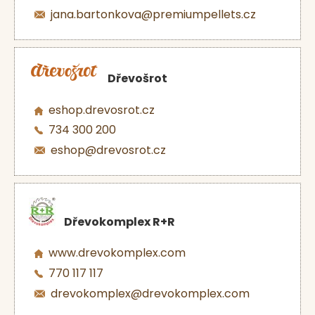
jana.bartonkova@premiumpellets.cz
Dřevošrot
eshop.drevosrot.cz
734 300 200
eshop@drevosrot.cz
Dřevokomplex R+R
www.drevokomplex.com
770 117 117
drevokomplex@drevokomplex.com