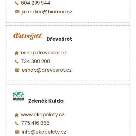
604 299 944
jiri.mrlina@biomac.cz
Dřevošrot
eshop.drevosrot.cz
734 300 200
eshop@drevosrot.cz
Zdeněk Kulda
www.ekopelety.cz
775 416 855
info@ekopelety.cz