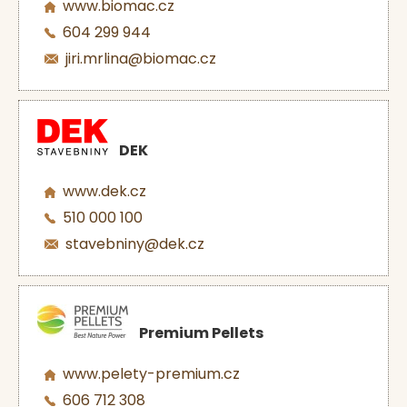
www.biomac.cz
604 299 944
jiri.mrlina@biomac.cz
DEK
www.dek.cz
510 000 100
stavebniny@dek.cz
Premium Pellets
www.pelety-premium.cz
606 712 308