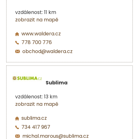
vzdálenost: 11 km
zobrazit na mapě
www.waldera.cz
778 700 776
obchod@waldera.cz
Sublima
vzdálenost: 13 km
zobrazit na mapě
sublima.cz
734 417 967
michal.marous@sublima.cz