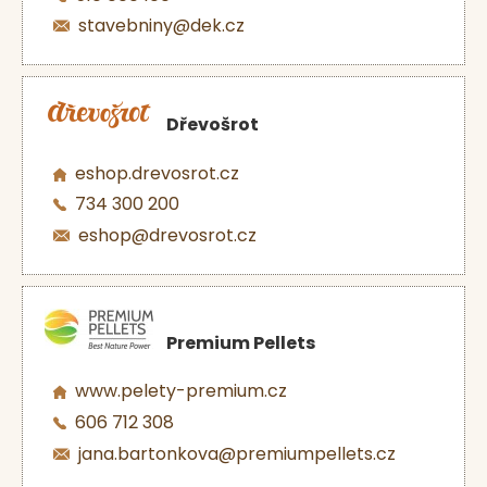
stavebniny@dek.cz
Dřevošrot
eshop.drevosrot.cz
734 300 200
eshop@drevosrot.cz
Premium Pellets
www.pelety-premium.cz
606 712 308
jana.bartonkova@premiumpellets.cz