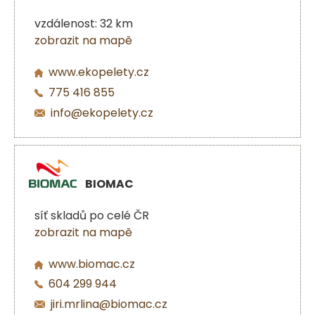
vzdálenost: 32 km
zobrazit na mapě
www.ekopelety.cz
775 416 855
info@ekopelety.cz
BIOMAC
síť skladů po celé ČR
zobrazit na mapě
www.biomac.cz
604 299 944
jiri.mrlina@biomac.cz