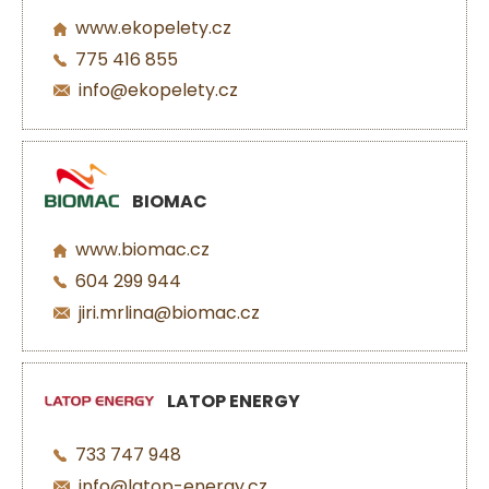
www.ekopelety.cz
775 416 855
info@ekopelety.cz
BIOMAC
www.biomac.cz
604 299 944
jiri.mrlina@biomac.cz
LATOP ENERGY
733 747 948
info@latop-energy.cz