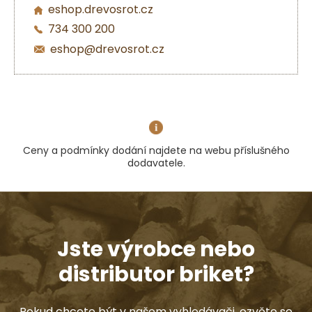
eshop.drevosrot.cz
734 300 200
eshop@drevosrot.cz
Ceny a podmínky dodání najdete na webu příslušného
dodavatele.
Jste výrobce nebo
distributor briket?
Pokud chcete být v našem vyhledávači, ozvěte se