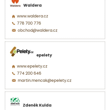
Waldera
www.waldera.cz
778 700 776
obchod@waldera.cz
epelety
www.epelety.cz
774 200 646
martin.mencak@epelety.cz
Zdeněk Kulda