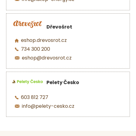
Dřevošrot
eshop.drevosrot.cz
734 300 200
eshop@drevosrot.cz
Pelety Česko
603 812 727
info@pelety-cesko.cz