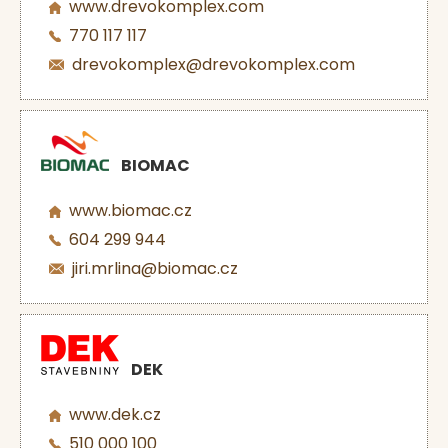
www.drevokomplex.com
770 117 117
drevokomplex@drevokomplex.com
BIOMAC
www.biomac.cz
604 299 944
jiri.mrlina@biomac.cz
DEK
www.dek.cz
510 000 100