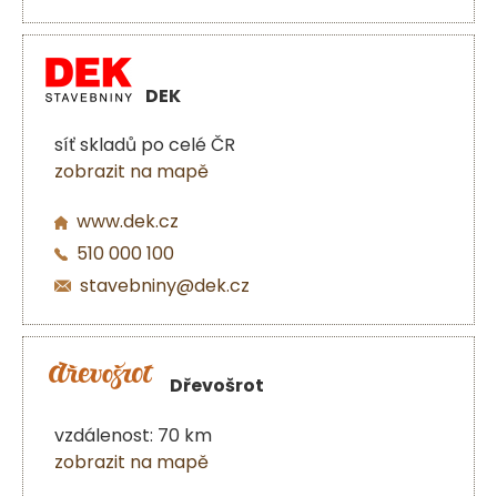
DEK
síť skladů po celé ČR
zobrazit na mapě
www.dek.cz
510 000 100
stavebniny@dek.cz
Dřevošrot
vzdálenost: 70 km
zobrazit na mapě