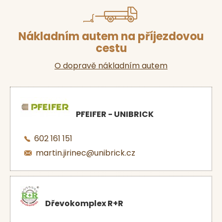
Nákladním autem na příjezdovou
cestu
O dopravě nákladním autem
PFEIFER - UNIBRICK
602 161 151
martin.jirinec@unibrick.cz
Dřevokomplex R+R