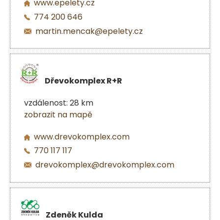
www.epelety.cz
774 200 646
martin.mencak@epelety.cz
Dřevokomplex R+R
vzdálenost: 28 km
zobrazit na mapě
www.drevokomplex.com
770 117 117
drevokomplex@drevokomplex.com
Zdeněk Kulda