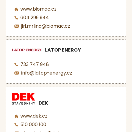
www.biomac.cz
604 299 944
jiri.mrlina@biomac.cz
LATOP ENERGY
733 747 948
info@latop-energy.cz
DEK
www.dek.cz
510 000 100