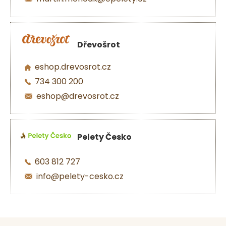
Dřevošrot
eshop.drevosrot.cz
734 300 200
eshop@drevosrot.cz
Pelety Česko
603 812 727
info@pelety-cesko.cz