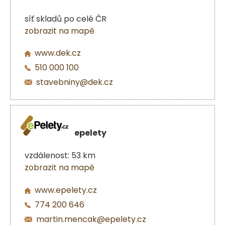
síť skladů po celé ČR
zobrazit na mapě
www.dek.cz
510 000 100
stavebniny@dek.cz
epelety
vzdálenost: 53 km
zobrazit na mapě
www.epelety.cz
774 200 646
martin.mencak@epelety.cz