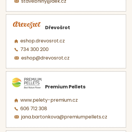
stavebniny@dek.cz
Dřevošrot
eshop.drevosrot.cz
734 300 200
eshop@drevosrot.cz
Premium Pellets
www.pelety-premium.cz
606 712 308
jana.bartonkova@premiumpellets.cz