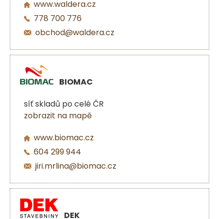
www.waldera.cz
778 700 776
obchod@waldera.cz
BIOMAC
síť skladů po celé ČR
zobrazit na mapě
www.biomac.cz
604 299 944
jiri.mrlina@biomac.cz
DEK