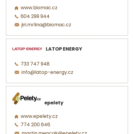
www.biomac.cz
604 299 944
jiri.mrlina@biomac.cz
LATOP ENERGY
733 747 948
info@latop-energy.cz
epelety
www.epelety.cz
774 200 646
martin.mencak@epelety.cz