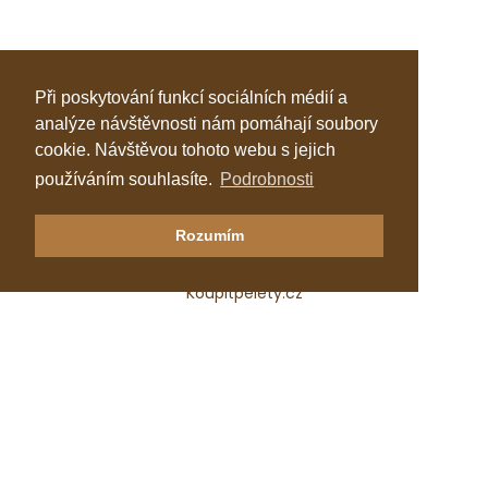
Při poskytování funkcí sociálních médií a
analýze návštěvnosti nám pomáhají soubory
cookie. Návštěvou tohoto webu s jejich
používáním souhlasíte.
Podrobnosti
Klastr Česká peleta
Rozumím
Katalog topenářů
Koupitpelety.cz
Česká peleta, z.s.p.o.
IČ: 72069686
e-mail:
predseda@ceska-peleta.cz
2026 © Klastr Česká peleta