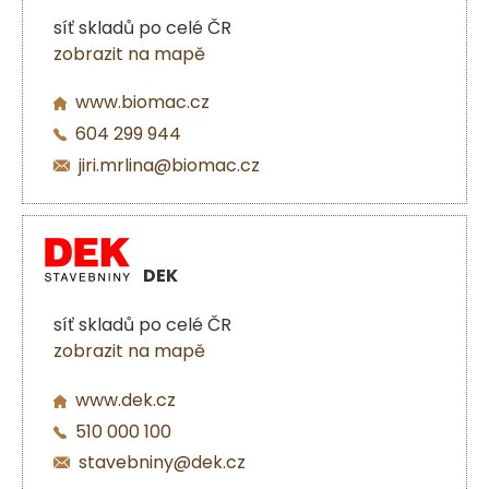
síť skladů po celé ČR
zobrazit na mapě
www.biomac.cz
604 299 944
jiri.mrlina@biomac.cz
DEK
síť skladů po celé ČR
zobrazit na mapě
www.dek.cz
510 000 100
stavebniny@dek.cz