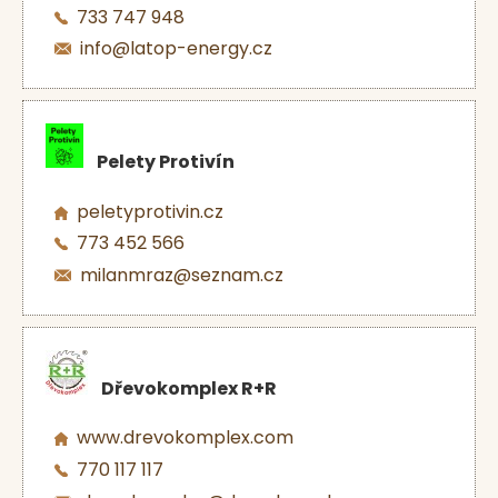
733 747 948
info@latop-energy.cz
Pelety Protivín
peletyprotivin.cz
773 452 566
milanmraz@seznam.cz
Dřevokomplex R+R
www.drevokomplex.com
770 117 117