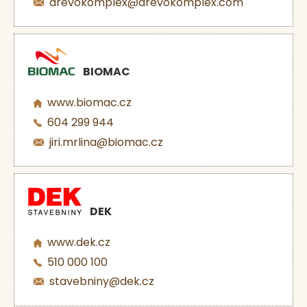
drevokomplex@drevokomplex.com
BIOMAC
www.biomac.cz
604 299 944
jiri.mrlina@biomac.cz
DEK
www.dek.cz
510 000 100
stavebniny@dek.cz