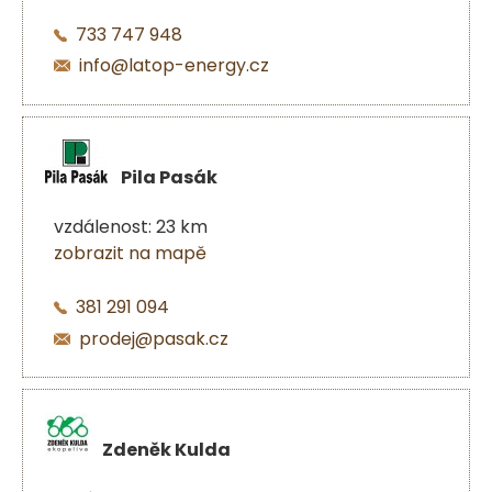
733 747 948
info@latop-energy.cz
Pila Pasák
vzdálenost: 23 km
zobrazit na mapě
381 291 094
prodej@pasak.cz
Zdeněk Kulda