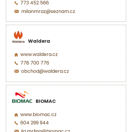
773 452 566
milanmraz@seznam.cz
Waldera
www.waldera.cz
778 700 776
obchod@waldera.cz
BIOMAC
www.biomac.cz
604 299 944
jiri.mrlina@biomac.cz