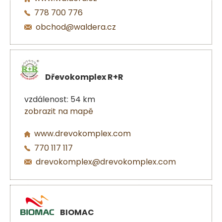
778 700 776
obchod@waldera.cz
Dřevokomplex R+R
vzdálenost: 54 km
zobrazit na mapě
www.drevokomplex.com
770 117 117
drevokomplex@drevokomplex.com
BIOMAC