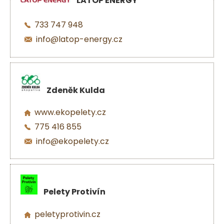
LATOP ENERGY
733 747 948
info@latop-energy.cz
Zdeněk Kulda
www.ekopelety.cz
775 416 855
info@ekopelety.cz
Pelety Protivín
peletyprotivin.cz