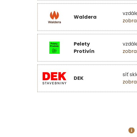
vzdál
Waldera
zobra
Pelety
vzdál
Protivín
zobra
síť sk
DEK
zobra