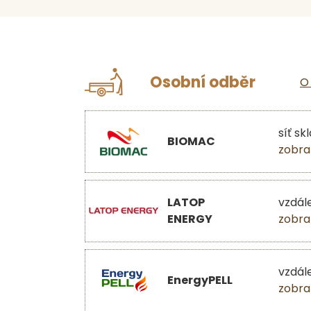
Osobní odběr
O
síť sk
BIOMAC
zobra
LATOP
vzdál
ENERGY
zobra
vzdál
EnergyPELL
zobra