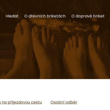
Hledat
O dřevních briketách
O dopravě briket
na příjezdovou cestu
Osobní odběr