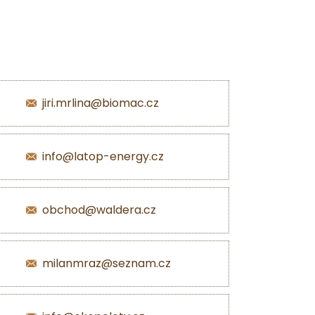
jiri.mrlina@biomac.cz
info@latop-energy.cz
obchod@waldera.cz
milanmraz@seznam.cz