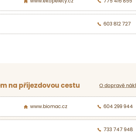
www.ekopelety.cz
775 416 855
603 812 727
m na příjezdovou cestu
O dopravě nák
www.biomac.cz
604 299 944
733 747 948