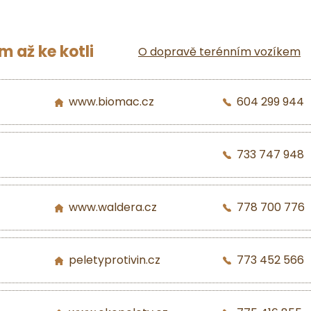
 až ke kotli
O dopravě terénním vozíkem
www.biomac.cz
604 299 944
733 747 948
www.waldera.cz
778 700 776
peletyprotivin.cz
773 452 566