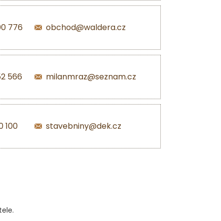
00 776
obchod@waldera.cz
52 566
milanmraz@seznam.cz
0 100
stavebniny@dek.cz
ele.