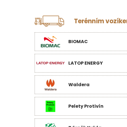
Terénním vozíkem
BIOMAC
LATOP ENERGY
Waldera
Pelety Protivín