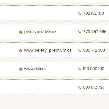
702 132 410
peletyprotivin.cz
773 452 566
www.pelety-premium.cz
606 712 308
www.dek.cz
510 000 100
603 812 727