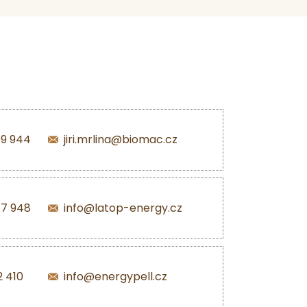
99 944
jiri.mrlina@biomac.cz
47 948
info@latop-energy.cz
2 410
info@energypell.cz