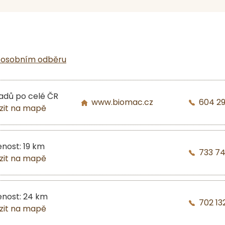
 osobním odběru
ladů po celé ČR
www.biomac.cz
604 2
zit na mapě
enost: 19 km
733 7
zit na mapě
enost: 24 km
702 13
zit na mapě