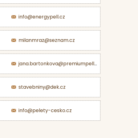
info@energypell.cz
milanmraz@seznam.cz
jana.bartonkova@premiumpellets.cz
stavebniny@dek.cz
info@pelety-cesko.cz