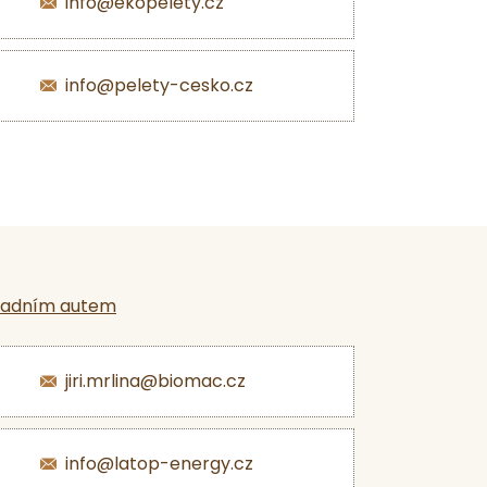
info@ekopelety.cz
info@pelety-cesko.cz
ladním autem
jiri.mrlina@biomac.cz
info@latop-energy.cz