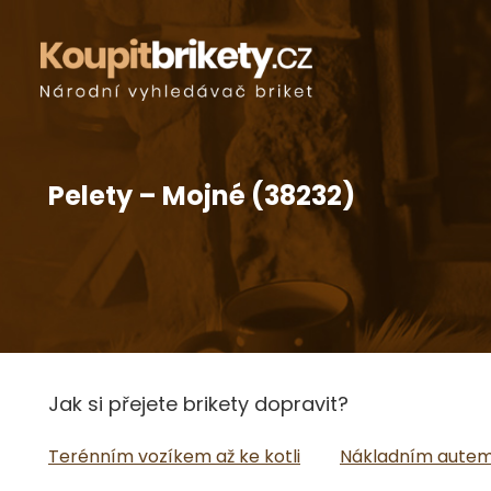
Pelety – Mojné (38232)
Jak si přejete brikety dopravit?
Terénním vozíkem až ke kotli
Nákladním autem 