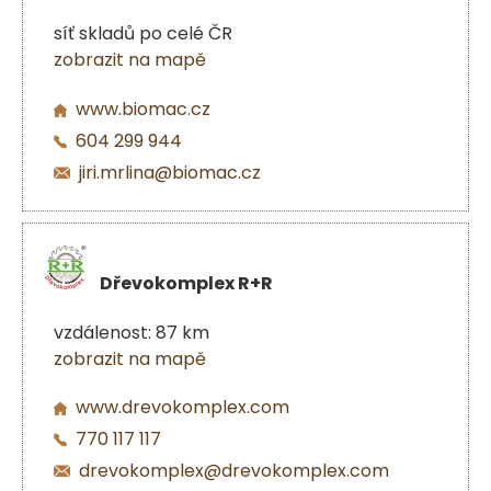
síť skladů po celé ČR
zobrazit na mapě
www.biomac.cz
604 299 944
jiri.mrlina@biomac.cz
Dřevokomplex R+R
vzdálenost: 87 km
zobrazit na mapě
www.drevokomplex.com
770 117 117
drevokomplex@drevokomplex.com