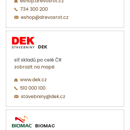
eshop.drevosrot.cz
734 300 200
eshop@drevosrot.cz
DEK
síť skladů po celé ČR
zobrazit na mapě
www.dek.cz
510 000 100
stavebniny@dek.cz
BIOMAC