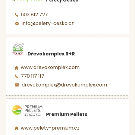
603 812 727
info@pelety-cesko.cz
Dřevokomplex R+R
www.drevokomplex.com
770 117 117
drevokomplex@drevokomplex.com
Premium Pellets
www.pelety-premium.cz