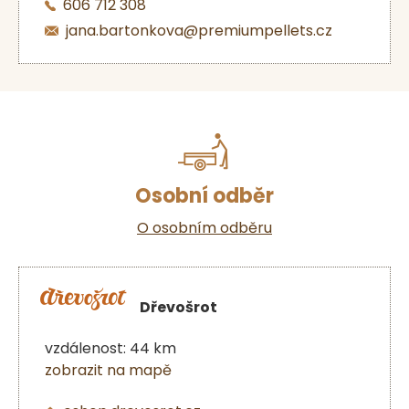
606 712 308
jana.bartonkova@premiumpellets.cz
Osobní odběr
O osobním odběru
Dřevošrot
vzdálenost: 44 km
zobrazit na mapě