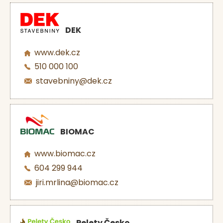
DEK
www.dek.cz
510 000 100
stavebniny@dek.cz
BIOMAC
www.biomac.cz
604 299 944
jiri.mrlina@biomac.cz
Pelety Česko