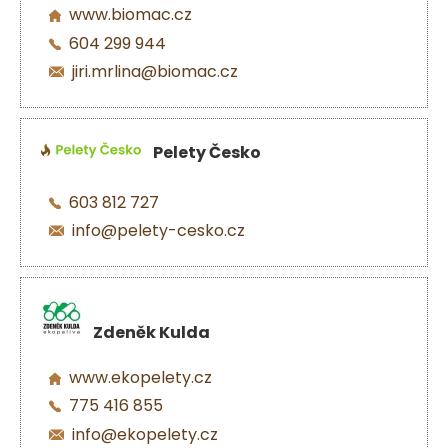
www.biomac.cz
604 299 944
jiri.mrlina@biomac.cz
Pelety Česko
603 812 727
info@pelety-cesko.cz
Zdeněk Kulda
www.ekopelety.cz
775 416 855
info@ekopelety.cz