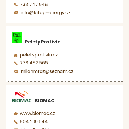
733 747 948
info@latop-energy.cz
Pelety Protivín
peletyprotivin.cz
773 452 566
milanmraz@seznam.cz
BIOMAC
www.biomac.cz
604 299 944