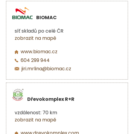
BIOMAC
síť skladů po celé ČR
zobrazit na mapě
www.biomac.cz
604 299 944
jiri.mrlina@biomac.cz
Dřevokomplex R+R
vzdálenost: 70 km
zobrazit na mapě
www.drevokomplex.com