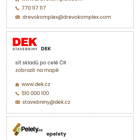
770 117 117
drevokomplex@drevokomplex.com
DEK
síť skladů po celé ČR
zobrazit na mapě
www.dek.cz
510 000 100
stavebniny@dek.cz
epelety