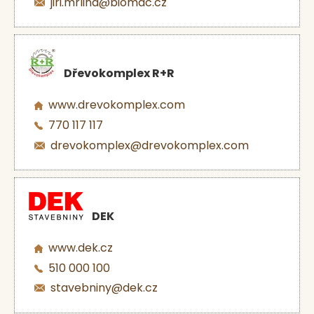
jiri.mrlina@biomac.cz
Dřevokomplex R+R
www.drevokomplex.com
770 117 117
drevokomplex@drevokomplex.com
DEK
www.dek.cz
510 000 100
stavebniny@dek.cz