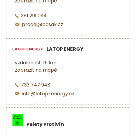
zobrazit na mapě
381 291 094
prodej@pasak.cz
LATOP ENERGY
vzdálenost: 15 km
zobrazit na mapě
733 747 948
info@latop-energy.cz
Pelety Protivín