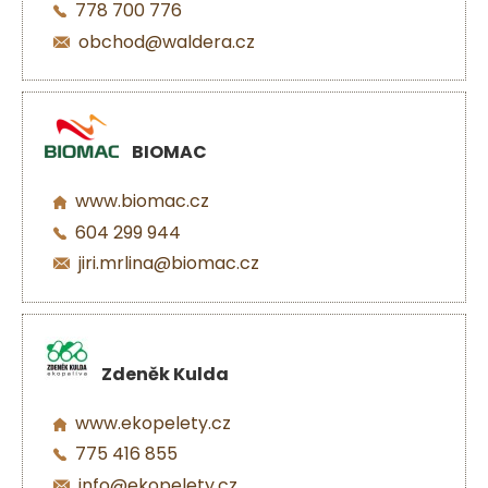
778 700 776
obchod@waldera.cz
BIOMAC
www.biomac.cz
604 299 944
jiri.mrlina@biomac.cz
Zdeněk Kulda
www.ekopelety.cz
775 416 855
info@ekopelety.cz