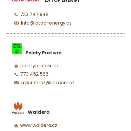
LATOP ENERGY
733 747 948
info@latop-energy.cz
Pelety Protivín
peletyprotivin.cz
773 452 566
milanmraz@seznam.cz
Waldera
www.waldera.cz