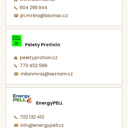
604 299 944
jiri.mrlina@biomac.cz
Pelety Protivín
peletyprotivin.cz
773 452 566
milanmraz@seznam.cz
EnergyPELL
702 132 410
info@energypell.cz