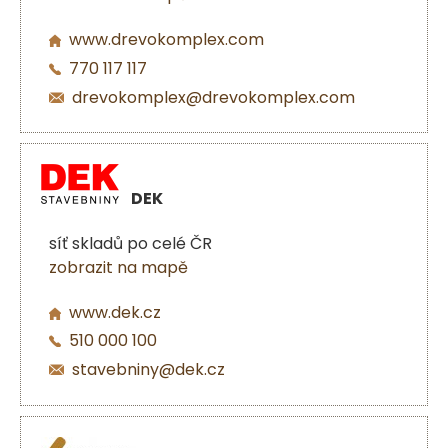
www.drevokomplex.com
770 117 117
drevokomplex@drevokomplex.com
DEK
síť skladů po celé ČR
zobrazit na mapě
www.dek.cz
510 000 100
stavebniny@dek.cz