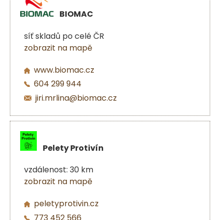
BIOMAC
síť skladů po celé ČR
zobrazit na mapě
www.biomac.cz
604 299 944
jiri.mrlina@biomac.cz
Pelety Protivín
vzdálenost: 30 km
zobrazit na mapě
peletyprotivin.cz
773 452 566