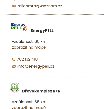
milanmraz@seznam.cz
EnergyPELL
vzdálenost: 65 km
zobrazit na mapě
702 132 410
info@energypell.cz
Dřevokomplex R+R
vzdálenost: 86 km
zobrazit na mapě