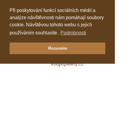
Při poskytování funkcí sociálních médií a
analýze návštěvnosti nám pomáhají soubory
cookie. Návštěvou tohoto webu s jejich
používáním souhlasíte.
Podrobnosti
Klastr Česká peleta
Rozumím
Katalog topenářů
Koupitpelety.cz
Česká peleta, z.s.p.o.
IČ: 72069686
e-mail:
predseda@ceska-peleta.cz
2026 © Klastr Česká peleta
Vyrobil