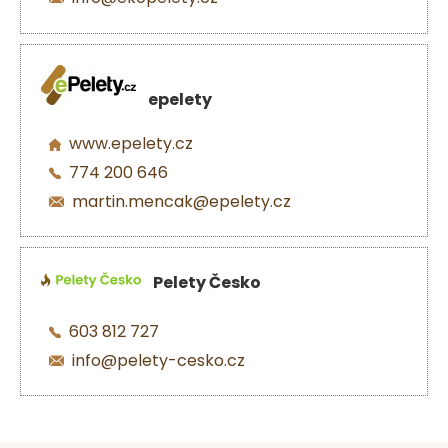
epelety
www.epelety.cz
774 200 646
martin.mencak@epelety.cz
Pelety Česko
603 812 727
info@pelety-cesko.cz