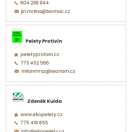
604 299 944
jiri.mrlina@biomac.cz
Pelety Protivín
peletyprotivin.cz
773 452 566
milanmraz@seznam.cz
Zdeněk Kulda
www.ekopelety.cz
775 416 855
info@ekopelety.cz