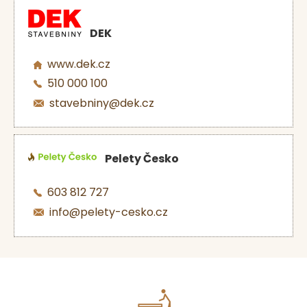
DEK
www.dek.cz
510 000 100
stavebniny@dek.cz
Pelety Česko
603 812 727
info@pelety-cesko.cz