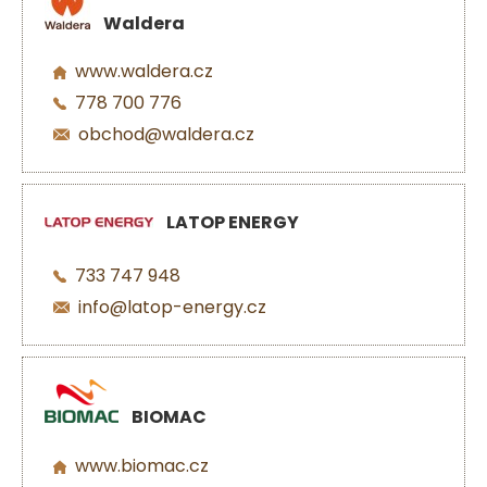
Waldera
www.waldera.cz
778 700 776
obchod@waldera.cz
LATOP ENERGY
733 747 948
info@latop-energy.cz
BIOMAC
www.biomac.cz