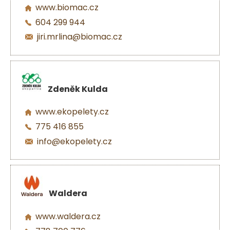
www.biomac.cz
604 299 944
jiri.mrlina@biomac.cz
Zdeněk Kulda
www.ekopelety.cz
775 416 855
info@ekopelety.cz
Waldera
www.waldera.cz