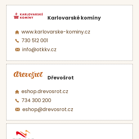
Karlovarské komíny
www.karlovarske-kominy.cz
730 512 001
info@otkkv.cz
Dřevošrot
eshop.drevosrot.cz
734 300 200
eshop@drevosrot.cz