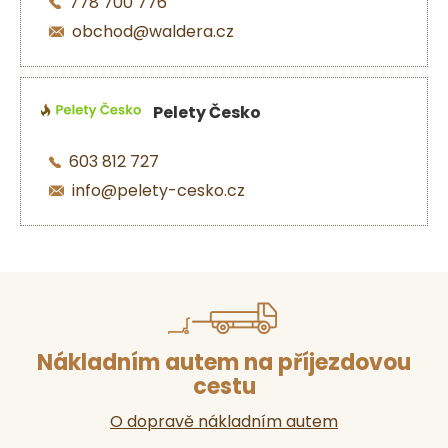
778 700 776
obchod@waldera.cz
Pelety Česko
603 812 727
info@pelety-cesko.cz
Nákladním autem na příjezdovou
cestu
O dopravě nákladním autem