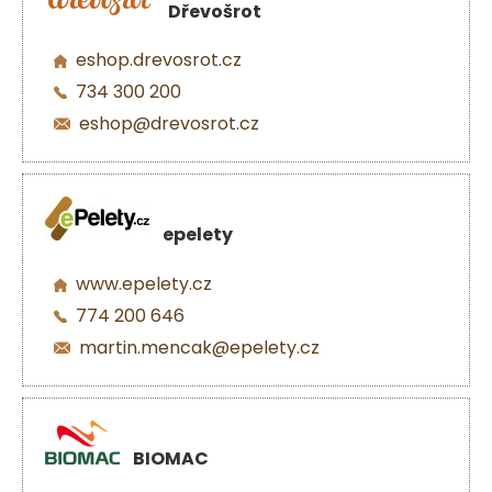
Dřevošrot
eshop.drevosrot.cz
734 300 200
eshop@drevosrot.cz
epelety
www.epelety.cz
774 200 646
martin.mencak@epelety.cz
BIOMAC