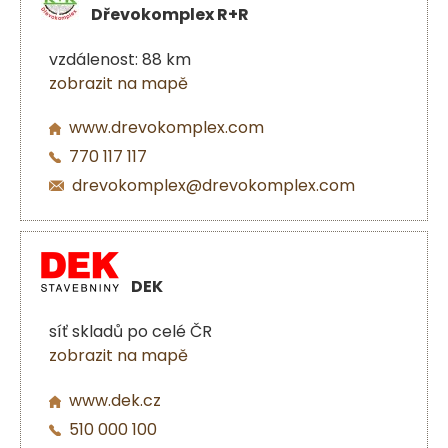
Dřevokomplex R+R
vzdálenost: 88 km
zobrazit na mapě
www.drevokomplex.com
770 117 117
drevokomplex@drevokomplex.com
DEK
síť skladů po celé ČR
zobrazit na mapě
www.dek.cz
510 000 100