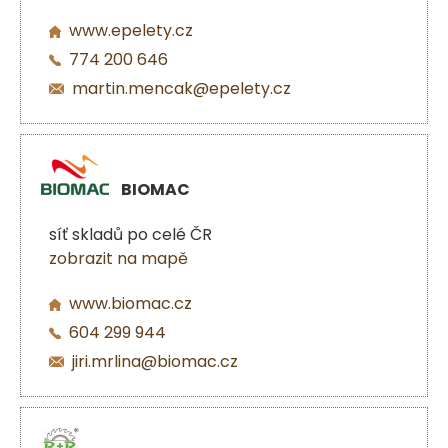
www.epelety.cz
774 200 646
martin.mencak@epelety.cz
BIOMAC
síť skladů po celé ČR
zobrazit na mapě
www.biomac.cz
604 299 944
jiri.mrlina@biomac.cz