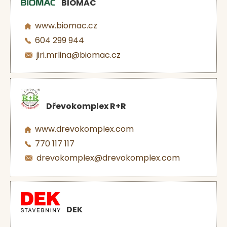
BIOMAC
www.biomac.cz
604 299 944
jiri.mrlina@biomac.cz
Dřevokomplex R+R
www.drevokomplex.com
770 117 117
drevokomplex@drevokomplex.com
DEK