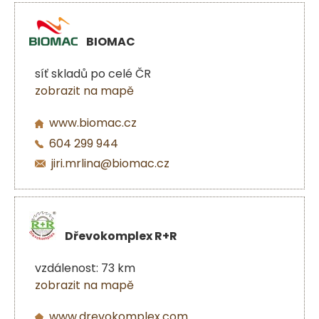
BIOMAC
síť skladů po celé ČR
zobrazit na mapě
www.biomac.cz
604 299 944
jiri.mrlina@biomac.cz
Dřevokomplex R+R
vzdálenost: 73 km
zobrazit na mapě
www.drevokomplex.com