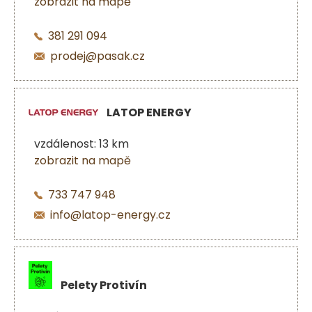
zobrazit na mapě
381 291 094
prodej@pasak.cz
LATOP ENERGY
vzdálenost: 13 km
zobrazit na mapě
733 747 948
info@latop-energy.cz
Pelety Protivín