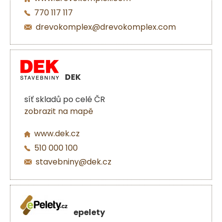
770 117 117
drevokomplex@drevokomplex.com
DEK
síť skladů po celé ČR
zobrazit na mapě
www.dek.cz
510 000 100
stavebniny@dek.cz
epelety