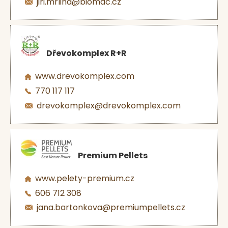
jiri.mrlina@biomac.cz
Dřevokomplex R+R
www.drevokomplex.com
770 117 117
drevokomplex@drevokomplex.com
Premium Pellets
www.pelety-premium.cz
606 712 308
jana.bartonkova@premiumpellets.cz