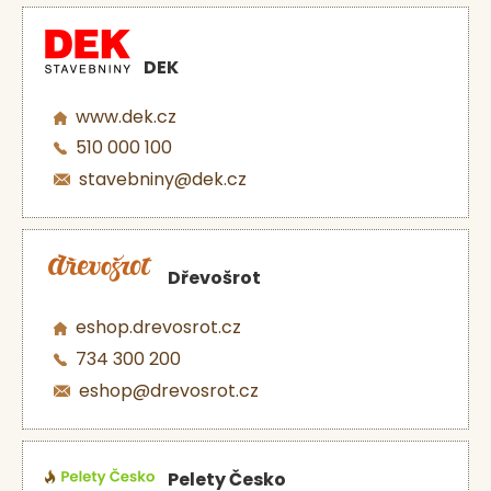
DEK
www.dek.cz
510 000 100
stavebniny@dek.cz
Dřevošrot
eshop.drevosrot.cz
734 300 200
eshop@drevosrot.cz
Pelety Česko