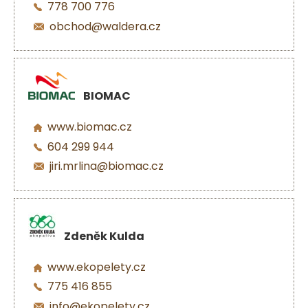
778 700 776
obchod@waldera.cz
BIOMAC
www.biomac.cz
604 299 944
jiri.mrlina@biomac.cz
Zdeněk Kulda
www.ekopelety.cz
775 416 855
info@ekopelety.cz