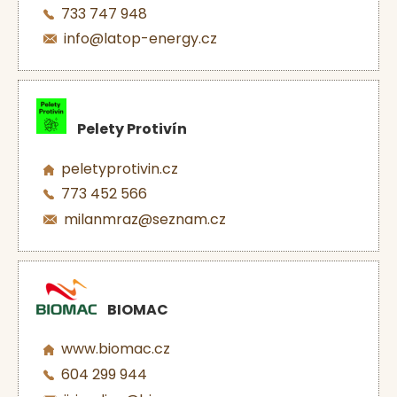
733 747 948
info@latop-energy.cz
Pelety Protivín
peletyprotivin.cz
773 452 566
milanmraz@seznam.cz
BIOMAC
www.biomac.cz
604 299 944