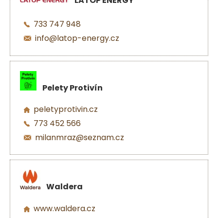
LATOP ENERGY
733 747 948
info@latop-energy.cz
Pelety Protivín
peletyprotivin.cz
773 452 566
milanmraz@seznam.cz
Waldera
www.waldera.cz