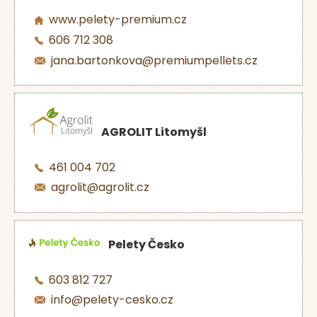
www.pelety-premium.cz
606 712 308
jana.bartonkova@premiumpellets.cz
AGROLIT Litomyšl
461 004 702
agrolit@agrolit.cz
Pelety Česko
603 812 727
info@pelety-cesko.cz