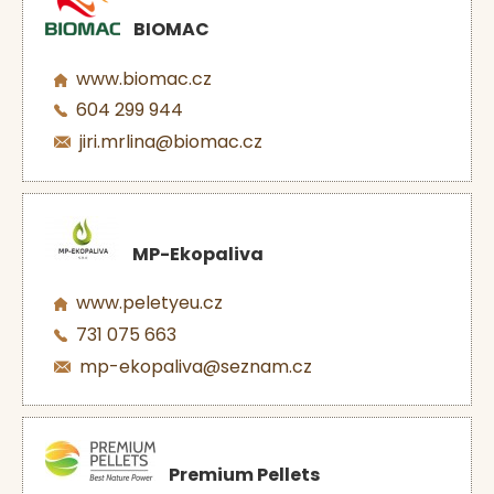
BIOMAC
www.biomac.cz
604 299 944
jiri.mrlina@biomac.cz
MP-Ekopaliva
www.peletyeu.cz
731 075 663
mp-ekopaliva@seznam.cz
Premium Pellets