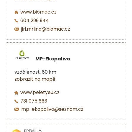
www.biomac.cz
604 299 944
jiri.mrlina@biomac.cz
MP-Ekopaliva
vzdálenost: 60 km
zobrazit na mapě
www.peletyeu.cz
731 075 663
mp-ekopaliva@seznam.cz