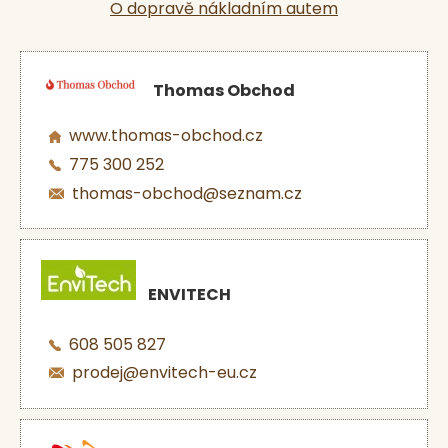
O dopravě nákladním autem
Thomas Obchod
www.thomas-obchod.cz
775 300 252
thomas-obchod@seznam.cz
ENVITECH
608 505 827
prodej@envitech-eu.cz