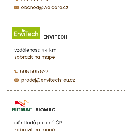
obchod@waldera.cz
ENVITECH
vzdálenost: 44 km
zobrazit na mapě
608 505 827
prodej@envitech-eu.cz
BIOMAC
síť skladů po celé ČR
zobrazit na mapě