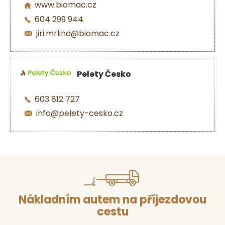
www.biomac.cz
604 299 944
jiri.mrlina@biomac.cz
Pelety Česko
603 812 727
info@pelety-cesko.cz
Nákladním autem na příjezdovou
cestu