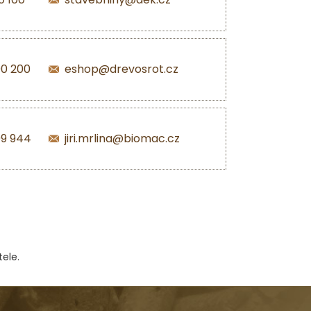
00 200
eshop@drevosrot.cz
99 944
jiri.mrlina@biomac.cz
ele.