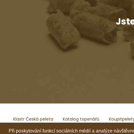
Jst
Klastr Česká peleta
Katalog topenářů
Koupitpelet
Česká peleta, z.s.p.o.
IČ: 72069686
e-mail:
predseda
Při poskytování funkcí sociálních médií a analýze návštěv