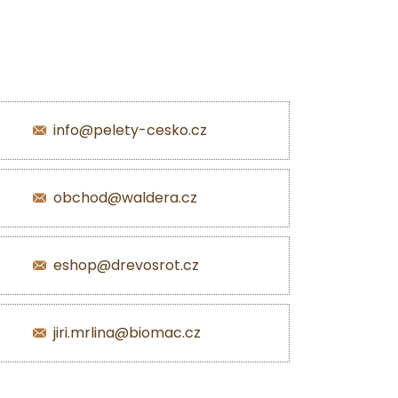
info@pelety-cesko.cz
obchod@waldera.cz
eshop@drevosrot.cz
jiri.mrlina@biomac.cz