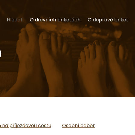
Hledat
O dřevních briketách
O dopravě briket
)
na příjezdovou cestu
Osobní odběr