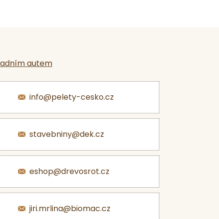
ladním autem
info@pelety-cesko.cz
stavebniny@dek.cz
eshop@drevosrot.cz
jiri.mrlina@biomac.cz