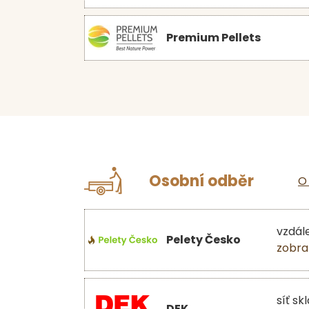
Premium Pellets
Osobní odběr
O
vzdál
Pelety Česko
zobra
síť sk
DEK