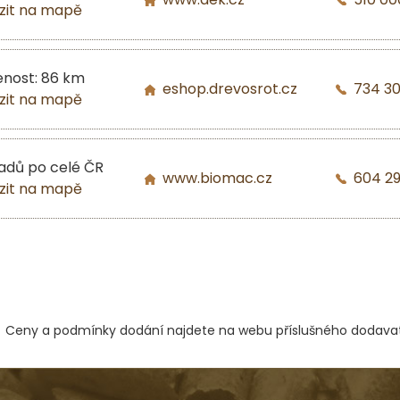
zit na mapě
enost: 86 km
eshop.drevosrot.cz
734 3
zit na mapě
ladů po celé ČR
www.biomac.cz
604 2
zit na mapě
Ceny a podmínky dodání najdete na webu příslušného dodavat