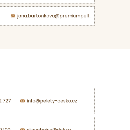
jana.bartonkova@premiumpellets.cz
2 727
info@pelety-cesko.cz
0 100
stavebniny@dek.cz