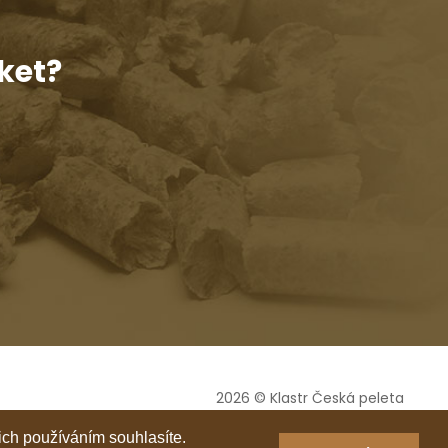
ket?
2026 © Klastr Česká peleta
Vyrobil
ich používáním souhlasíte.