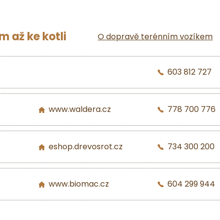
 až ke kotli
O dopravě terénním vozíkem
603 812 727
www.waldera.cz
778 700 776
eshop.drevosrot.cz
734 300 200
www.biomac.cz
604 299 944