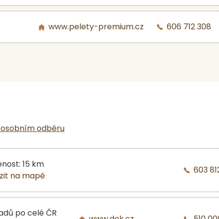
www.pelety-premium.cz
606 712 308
 osobním odběru
enost: 15 km
603 81
zit na mapě
ladů po celé ČR
www.dek.cz
510 00