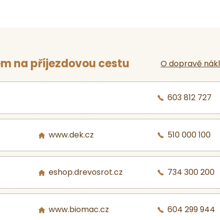
m na příjezdovou cestu
O dopravě nák
603 812 727
www.dek.cz
510 000 100
eshop.drevosrot.cz
734 300 200
www.biomac.cz
604 299 944