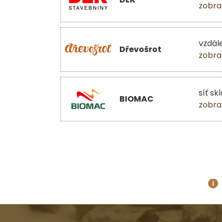
zobra
vzdál
Dřevošrot
zobra
síť sk
BIOMAC
zobra