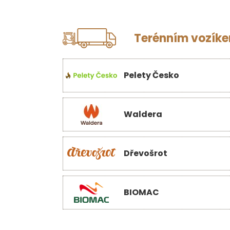
Terénním vozíkem
Pelety Česko
Waldera
Dřevošrot
BIOMAC