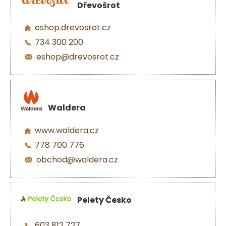
Dřevošrot
eshop.drevosrot.cz
734 300 200
eshop@drevosrot.cz
Waldera
www.waldera.cz
778 700 776
obchod@waldera.cz
Pelety Česko
603 812 727