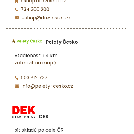
eshop.drevosrot.cz
734 300 200
eshop@drevosrot.cz
Pelety Česko
vzdálenost: 54 km
zobrazit na mapě
603 812 727
info@pelety-cesko.cz
DEK
síť skladů po celé ČR