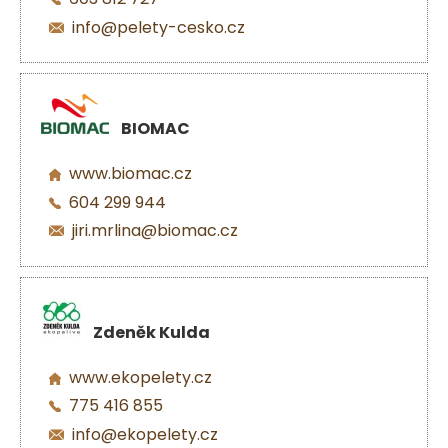
info@pelety-cesko.cz
BIOMAC
www.biomac.cz
604 299 944
jiri.mrlina@biomac.cz
Zdeněk Kulda
www.ekopelety.cz
775 416 855
info@ekopelety.cz