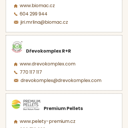
www.biomac.cz
604 299 944
jiri.mrlina@biomac.cz
Dřevokomplex R+R
www.drevokomplex.com
770 117 117
drevokomplex@drevokomplex.com
Premium Pellets
www.pelety-premium.cz