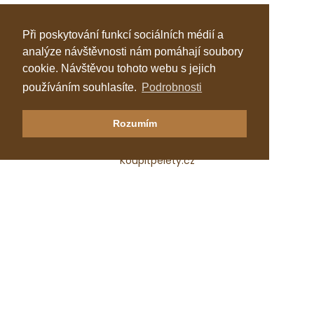
Při poskytování funkcí sociálních médií a
analýze návštěvnosti nám pomáhají soubory
cookie. Návštěvou tohoto webu s jejich
používáním souhlasíte.
Podrobnosti
Klastr Česká peleta
Rozumím
Katalog topenářů
Koupitpelety.cz
Česká peleta, z.s.p.o.
IČ: 72069686
e-mail:
predseda@ceska-peleta.cz
2026 © Klastr Česká peleta
Vyrobil