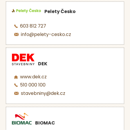
Pelety Česko
603 812 727
info@pelety-cesko.cz
DEK
www.dek.cz
510 000 100
stavebniny@dek.cz
BIOMAC