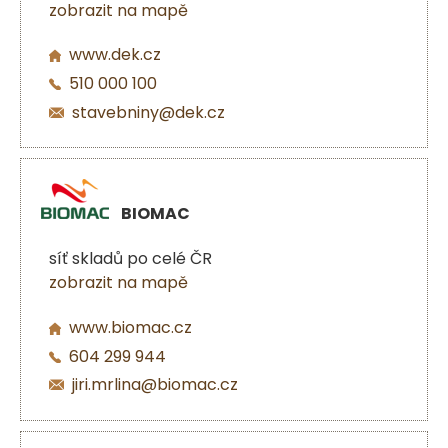
zobrazit na mapě
www.dek.cz
510 000 100
stavebniny@dek.cz
BIOMAC
síť skladů po celé ČR
zobrazit na mapě
www.biomac.cz
604 299 944
jiri.mrlina@biomac.cz