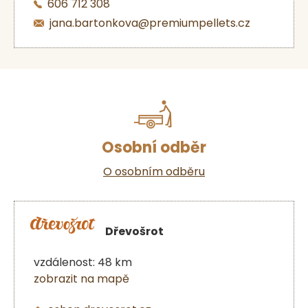
606 712 308
jana.bartonkova@premiumpellets.cz
Osobní odběr
O osobním odběru
Dřevošrot
vzdálenost: 48 km
zobrazit na mapě