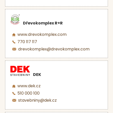
Dřevokomplex R+R
www.drevokomplex.com
770 117 117
drevokomplex@drevokomplex.com
DEK
www.dek.cz
510 000 100
stavebniny@dek.cz