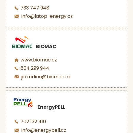
733 747 948
info@latop-energy.cz
BIOMAC
www.biomac.cz
604 299 944
jiri.mrlina@biomac.cz
EnergyPELL
702 132 410
info@energypell.cz