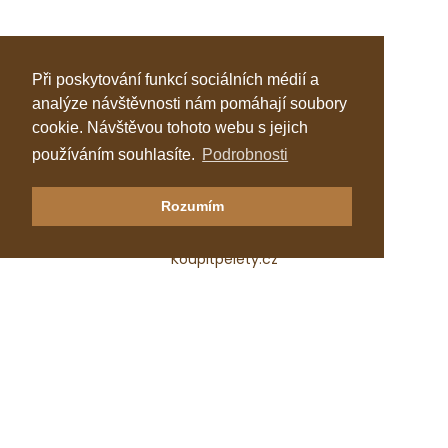
Při poskytování funkcí sociálních médií a
analýze návštěvnosti nám pomáhají soubory
cookie. Návštěvou tohoto webu s jejich
používáním souhlasíte.
Podrobnosti
Klastr Česká peleta
Rozumím
Katalog topenářů
Koupitpelety.cz
Česká peleta, z.s.p.o.
IČ: 72069686
e-mail:
predseda@ceska-peleta.cz
2026 © Klastr Česká peleta
Vyrobil