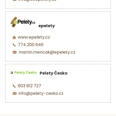
epelety
www.epelety.cz
774 200 646
martin.mencak@epelety.cz
Pelety Česko
603 812 727
info@pelety-cesko.cz