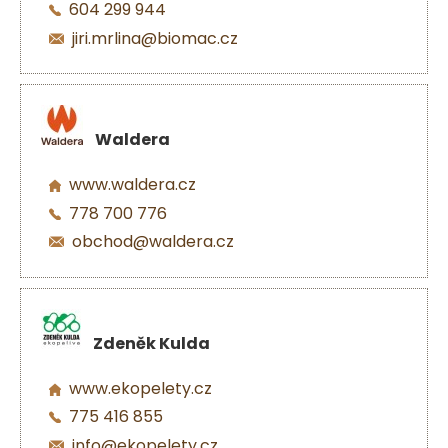
604 299 944
jiri.mrlina@biomac.cz
Waldera
www.waldera.cz
778 700 776
obchod@waldera.cz
Zdeněk Kulda
www.ekopelety.cz
775 416 855
info@ekopelety.cz