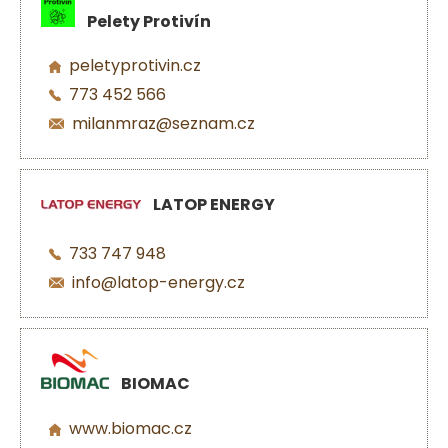
Pelety Protivín
peletyprotivin.cz
773 452 566
milanmraz@seznam.cz
LATOP ENERGY
733 747 948
info@latop-energy.cz
BIOMAC
www.biomac.cz