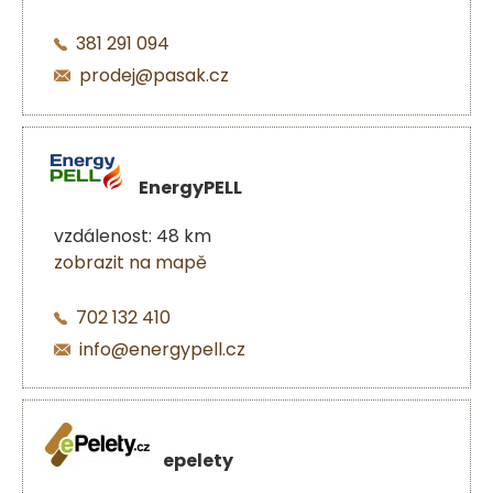
381 291 094
prodej@pasak.cz
EnergyPELL
vzdálenost: 48 km
zobrazit na mapě
702 132 410
info@energypell.cz
epelety