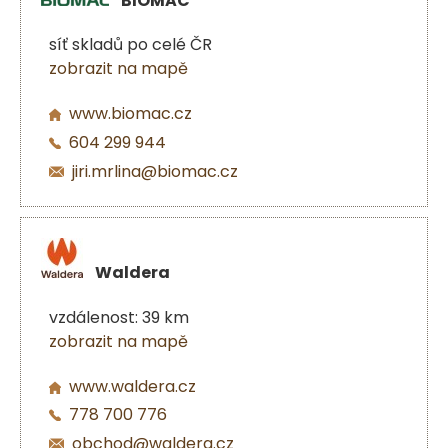
BIOMAC
síť skladů po celé ČR
zobrazit na mapě
www.biomac.cz
604 299 944
jiri.mrlina@biomac.cz
Waldera
vzdálenost: 39 km
zobrazit na mapě
www.waldera.cz
778 700 776
obchod@waldera.cz