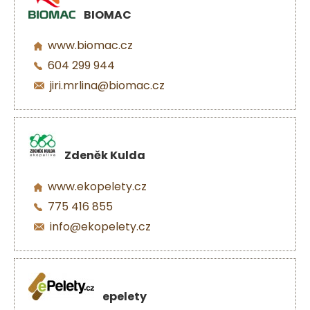
BIOMAC
www.biomac.cz
604 299 944
jiri.mrlina@biomac.cz
Zdeněk Kulda
www.ekopelety.cz
775 416 855
info@ekopelety.cz
epelety