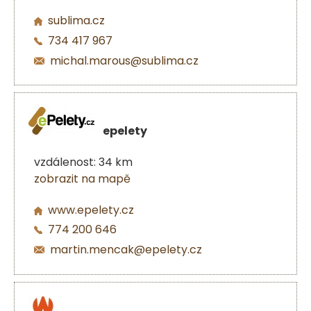
sublima.cz
734 417 967
michal.marous@sublima.cz
epelety
vzdálenost: 34 km
zobrazit na mapě
www.epelety.cz
774 200 646
martin.mencak@epelety.cz