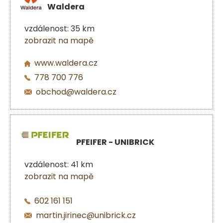
Waldera
vzdálenost: 35 km
zobrazit na mapě
www.waldera.cz
778 700 776
obchod@waldera.cz
PFEIFER - UNIBRICK
vzdálenost: 41 km
zobrazit na mapě
602 161 151
martin.jirinec@unibrick.cz