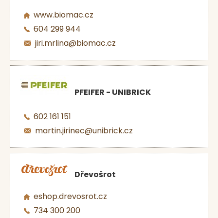
www.biomac.cz
604 299 944
jiri.mrlina@biomac.cz
PFEIFER - UNIBRICK
602 161 151
martin.jirinec@unibrick.cz
Dřevošrot
eshop.drevosrot.cz
734 300 200