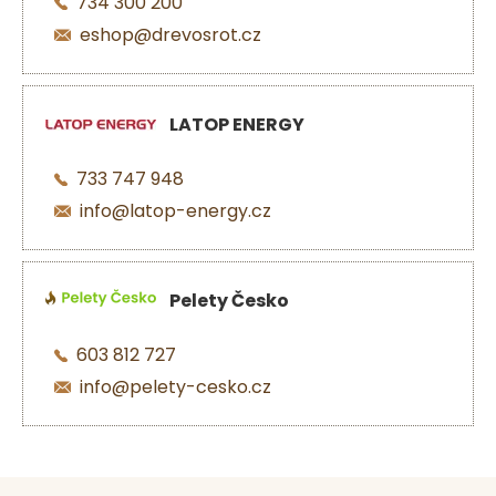
734 300 200
eshop@drevosrot.cz
LATOP ENERGY
733 747 948
info@latop-energy.cz
Pelety Česko
603 812 727
info@pelety-cesko.cz