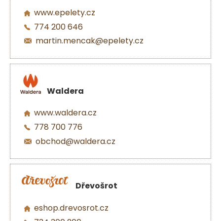
www.epelety.cz
774 200 646
martin.mencak@epelety.cz
Waldera
www.waldera.cz
778 700 776
obchod@waldera.cz
Dřevošrot
eshop.drevosrot.cz