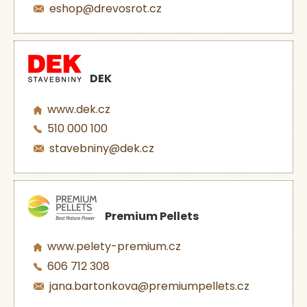
eshop@drevosrot.cz
DEK
www.dek.cz
510 000 100
stavebniny@dek.cz
Premium Pellets
www.pelety-premium.cz
606 712 308
jana.bartonkova@premiumpellets.cz