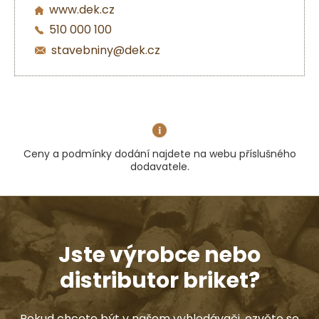
www.dek.cz
510 000 100
stavebniny@dek.cz
Ceny a podmínky dodání najdete na webu příslušného
dodavatele.
Jste výrobce nebo
distributor briket?
Pokud chcete být v našem vyhledávači, ozvěte se