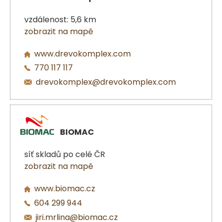
vzdálenost: 5,6 km
zobrazit na mapě
www.drevokomplex.com
770 117 117
drevokomplex@drevokomplex.com
BIOMAC
síť skladů po celé ČR
zobrazit na mapě
www.biomac.cz
604 299 944
jiri.mrlina@biomac.cz