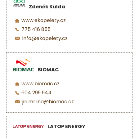
Zdeněk Kulda
www.ekopelety.cz
775 416 855
info@ekopelety.cz
BIOMAC
www.biomac.cz
604 299 944
jiri.mrlina@biomac.cz
LATOP ENERGY