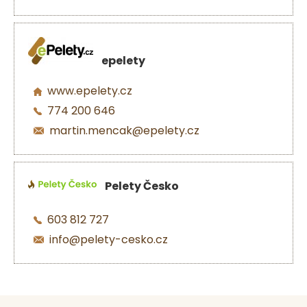
epelety
www.epelety.cz
774 200 646
martin.mencak@epelety.cz
Pelety Česko
603 812 727
info@pelety-cesko.cz