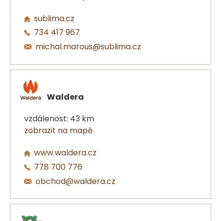
sublima.cz
734 417 967
michal.marous@sublima.cz
Waldera
vzdálenost: 43 km
zobrazit na mapě
www.waldera.cz
778 700 776
obchod@waldera.cz