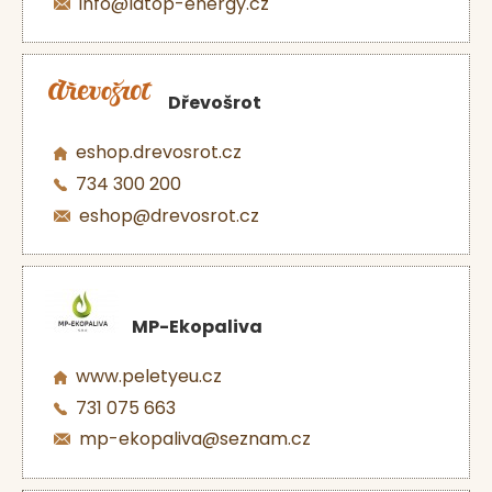
info@latop-energy.cz
Dřevošrot
eshop.drevosrot.cz
734 300 200
eshop@drevosrot.cz
MP-Ekopaliva
www.peletyeu.cz
731 075 663
mp-ekopaliva@seznam.cz