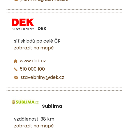
DEK
síť skladů po celé ČR
zobrazit na mapě
www.dek.cz
510 000 100
stavebniny@dek.cz
Sublima
vzdálenost: 38 km
zobrazit na mapě