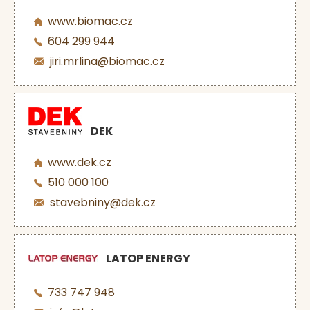
www.biomac.cz
604 299 944
jiri.mrlina@biomac.cz
DEK
www.dek.cz
510 000 100
stavebniny@dek.cz
LATOP ENERGY
733 747 948