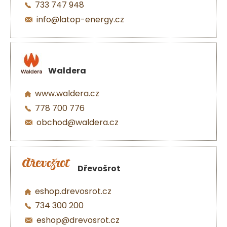
733 747 948
info@latop-energy.cz
Waldera
www.waldera.cz
778 700 776
obchod@waldera.cz
Dřevošrot
eshop.drevosrot.cz
734 300 200
eshop@drevosrot.cz