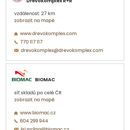
Dřevokomplex R+R
vzdálenost: 27 km
zobrazit na mapě
www.drevokomplex.com
770 117 117
drevokomplex@drevokomplex.com
BIOMAC
síť skladů po celé ČR
zobrazit na mapě
www.biomac.cz
604 299 944
jiri.mrlina@biomac.cz