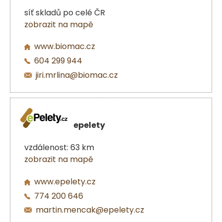
síť skladů po celé ČR
zobrazit na mapě
www.biomac.cz
604 299 944
jiri.mrlina@biomac.cz
epelety
vzdálenost: 63 km
zobrazit na mapě
www.epelety.cz
774 200 646
martin.mencak@epelety.cz