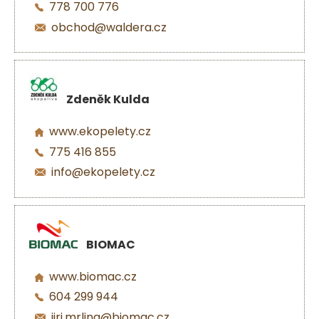
778 700 776
obchod@waldera.cz
Zdeněk Kulda
www.ekopelety.cz
775 416 855
info@ekopelety.cz
BIOMAC
www.biomac.cz
604 299 944
jiri.mrlina@biomac.cz