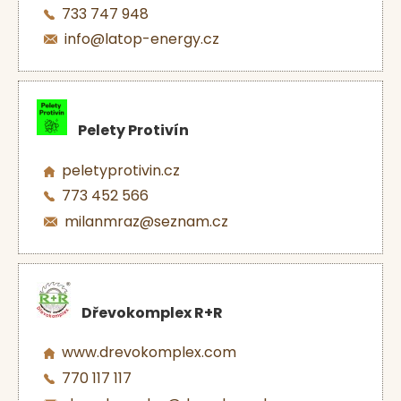
733 747 948
info@latop-energy.cz
Pelety Protivín
peletyprotivin.cz
773 452 566
milanmraz@seznam.cz
Dřevokomplex R+R
www.drevokomplex.com
770 117 117