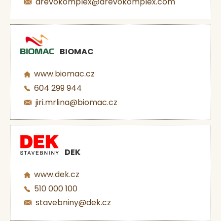
drevokomplex@drevokomplex.com
BIOMAC
www.biomac.cz
604 299 944
jiri.mrlina@biomac.cz
DEK
www.dek.cz
510 000 100
stavebniny@dek.cz