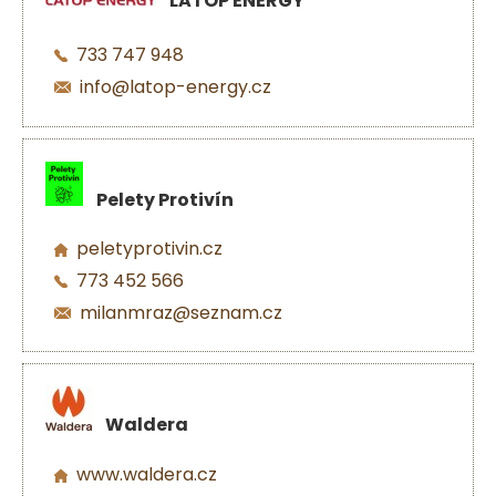
LATOP ENERGY
733 747 948
info@latop-energy.cz
Pelety Protivín
peletyprotivin.cz
773 452 566
milanmraz@seznam.cz
Waldera
www.waldera.cz