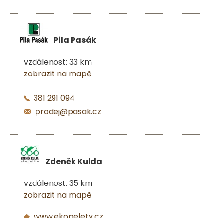
Pila Pasák
vzdálenost: 33 km
zobrazit na mapě
381 291 094
prodej@pasak.cz
Zdeněk Kulda
vzdálenost: 35 km
zobrazit na mapě
www.ekopelety.cz