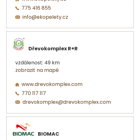
775 416 855
info@ekopelety.cz
Dřevokomplex R+R
vzdálenost: 49 km
zobrazit na mapě
www.drevokomplex.com
770 117 117
drevokomplex@drevokomplex.com
BIOMAC