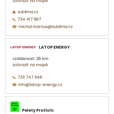
zobrazit na mapě
sublima.cz
734 417 967
michal.marous@sublima.cz
LATOP ENERGY
vzdálenost: 28 km
zobrazit na mapě
733 747 948
info@latop-energy.cz
Pelety Protivín