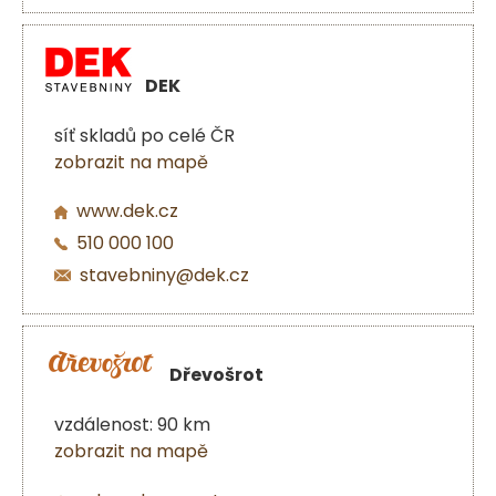
DEK
síť skladů po celé ČR
zobrazit na mapě
www.dek.cz
510 000 100
stavebniny@dek.cz
Dřevošrot
vzdálenost: 90 km
zobrazit na mapě