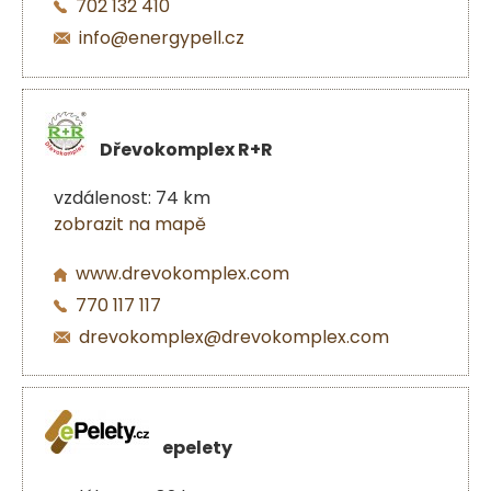
702 132 410
info@energypell.cz
Dřevokomplex R+R
vzdálenost: 74 km
zobrazit na mapě
www.drevokomplex.com
770 117 117
drevokomplex@drevokomplex.com
epelety