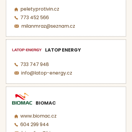
peletyprotivin.cz
773 452 566
milanmraz@seznam.cz
LATOP ENERGY
733 747 948
info@latop-energy.cz
BIOMAC
www.biomac.cz
604 299 944