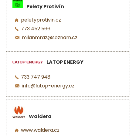
Pelety Protivín
peletyprotivin.cz
773 452 566
milanmraz@seznam.cz
LATOP ENERGY
733 747 948
info@latop-energy.cz
Waldera
www.waldera.cz