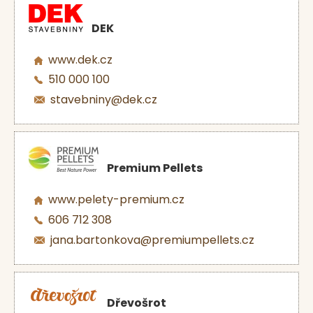
DEK
www.dek.cz
510 000 100
stavebniny@dek.cz
Premium Pellets
www.pelety-premium.cz
606 712 308
jana.bartonkova@premiumpellets.cz
Dřevošrot