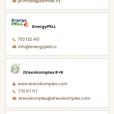
jiri.mrlina@biomac.cz
EnergyPELL
702 132 410
info@energypell.cz
Dřevokomplex R+R
www.drevokomplex.com
770 117 117
drevokomplex@drevokomplex.com