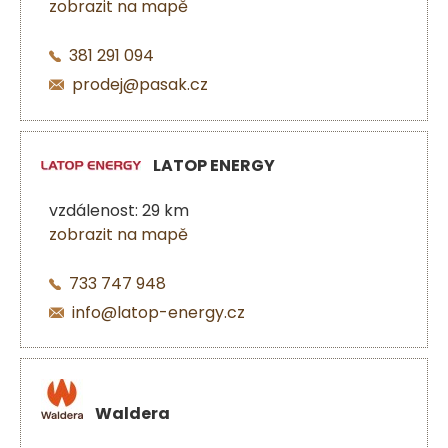
zobrazit na mapě
381 291 094
prodej@pasak.cz
LATOP ENERGY
vzdálenost: 29 km
zobrazit na mapě
733 747 948
info@latop-energy.cz
Waldera