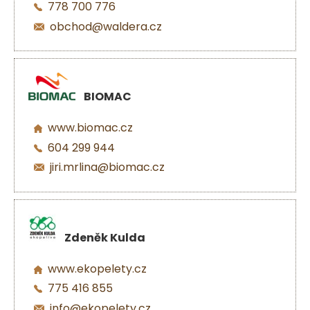
778 700 776
obchod@waldera.cz
BIOMAC
www.biomac.cz
604 299 944
jiri.mrlina@biomac.cz
Zdeněk Kulda
www.ekopelety.cz
775 416 855
info@ekopelety.cz