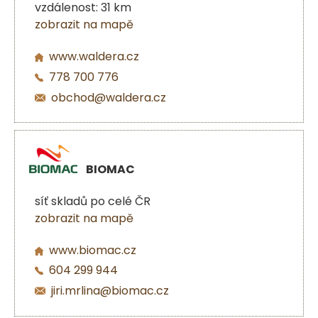
vzdálenost: 31 km
zobrazit na mapě
www.waldera.cz
778 700 776
obchod@waldera.cz
BIOMAC
síť skladů po celé ČR
zobrazit na mapě
www.biomac.cz
604 299 944
jiri.mrlina@biomac.cz