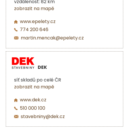
vzdálenost: 82 km
zobrazit na mapě
www.epelety.cz
774 200 646
martin.mencak@epelety.cz
DEK
síť skladů po celé ČR
zobrazit na mapě
www.dek.cz
510 000 100
stavebniny@dek.cz