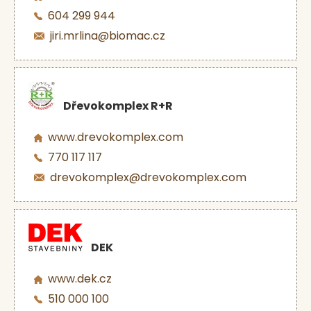
604 299 944
jiri.mrlina@biomac.cz
Dřevokomplex R+R
www.drevokomplex.com
770 117 117
drevokomplex@drevokomplex.com
DEK
www.dek.cz
510 000 100