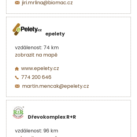
jiri.mrlina@biomac.cz
epelety
vzdálenost: 74 km
zobrazit na mapě
www.epelety.cz
774 200 646
martin.mencak@epelety.cz
Dřevokomplex R+R
vzdálenost: 96 km