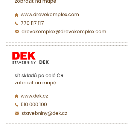
zobrazit na mapě
www.drevokomplex.com
770 117 117
drevokomplex@drevokomplex.com
DEK
síť skladů po celé ČR
zobrazit na mapě
www.dek.cz
510 000 100
stavebniny@dek.cz