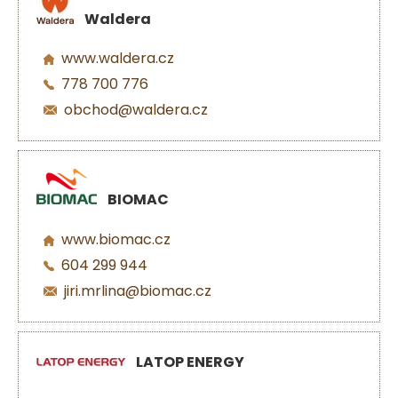
Waldera
www.waldera.cz
778 700 776
obchod@waldera.cz
BIOMAC
www.biomac.cz
604 299 944
jiri.mrlina@biomac.cz
LATOP ENERGY