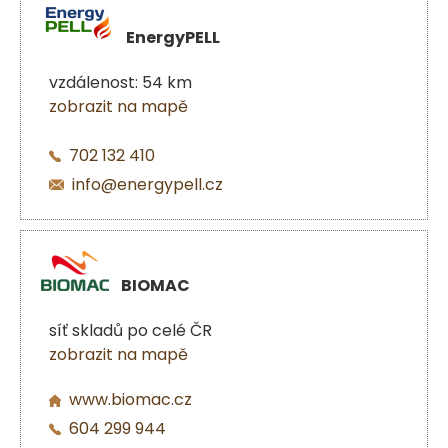
EnergyPELL
vzdálenost: 54 km
zobrazit na mapě
702 132 410
info@energypell.cz
BIOMAC
síť skladů po celé ČR
zobrazit na mapě
www.biomac.cz
604 299 944