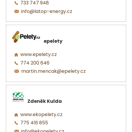
733 747 948
info@latop-energy.cz
epelety
www.epelety.cz
774 200 646
martin.mencak@epelety.cz
Zdeněk Kulda
www.ekopelety.cz
775 416 855
info@ekopelety.cz