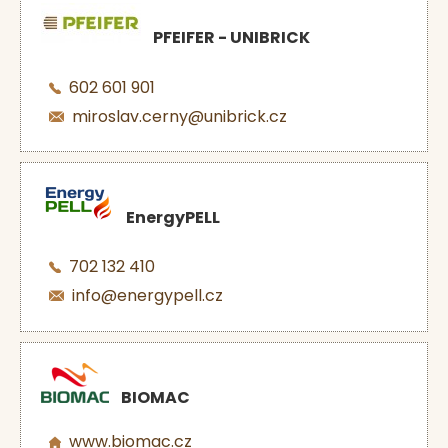
PFEIFER - UNIBRICK
602 601 901
miroslav.cerny@unibrick.cz
EnergyPELL
702 132 410
info@energypell.cz
BIOMAC
www.biomac.cz