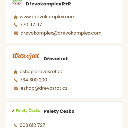
Dřevokomplex R+R
www.drevokomplex.com
770 117 117
drevokomplex@drevokomplex.com
Dřevošrot
eshop.drevosrot.cz
734 300 200
eshop@drevosrot.cz
Pelety Česko
603 812 727