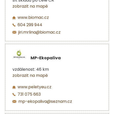
síť skladů po celé ČR
zobrazit na mapě
www.biomac.cz
604 299 944
jiri.mrlina@biomac.cz
MP-Ekopaliva
vzdálenost: 46 km
zobrazit na mapě
www.peletyeu.cz
731 075 663
mp-ekopaliva@seznam.cz