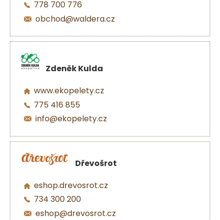
778 700 776
obchod@waldera.cz
Zdeněk Kulda
www.ekopelety.cz
775 416 855
info@ekopelety.cz
Dřevošrot
eshop.drevosrot.cz
734 300 200
eshop@drevosrot.cz