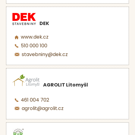
DEK
www.dek.cz
510 000 100
stavebniny@dek.cz
AGROLIT Litomyšl
461 004 702
agrolit@agrolit.cz