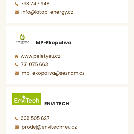
733 747 948
info@latop-energy.cz
MP-Ekopaliva
www.peletyeu.cz
731 075 663
mp-ekopaliva@seznam.cz
ENVITECH
608 505 827
prodej@envitech-eu.cz