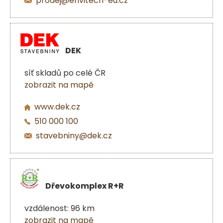
prodej@envitech-eu.cz
DEK
síť skladů po celé ČR
zobrazit na mapě
www.dek.cz
510 000 100
stavebniny@dek.cz
Dřevokomplex R+R
vzdálenost: 96 km
zobrazit na mapě