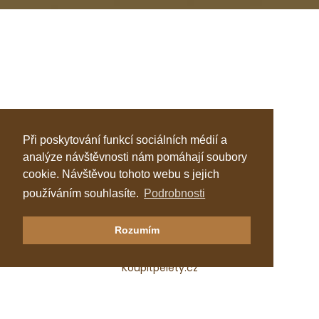
Při poskytování funkcí sociálních médií a
analýze návštěvnosti nám pomáhají soubory
cookie. Návštěvou tohoto webu s jejich
používáním souhlasíte.
Podrobnosti
Klastr Česká peleta
Rozumím
Katalog topenářů
Koupitpelety.cz
Česká peleta, z.s.p.o.