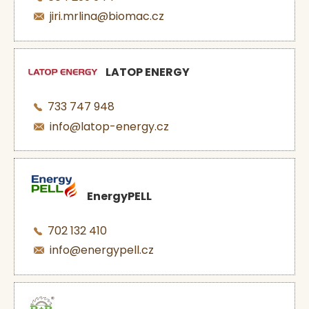
jiri.mrlina@biomac.cz
LATOP ENERGY
733 747 948
info@latop-energy.cz
EnergyPELL
702 132 410
info@energypell.cz