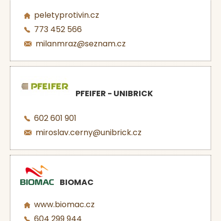
peletyprotivin.cz
773 452 566
milanmraz@seznam.cz
PFEIFER - UNIBRICK
602 601 901
miroslav.cerny@unibrick.cz
BIOMAC
www.biomac.cz
604 299 944