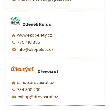
Zdeněk Kulda
www.ekopelety.cz
775 416 855
info@ekopelety.cz
Dřevošrot
eshop.drevosrot.cz
734 300 200
eshop@drevosrot.cz