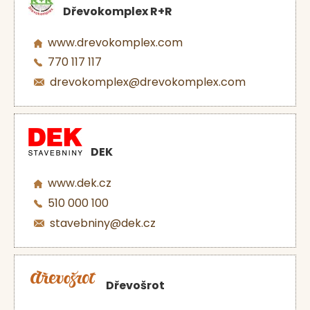
Dřevokomplex R+R
www.drevokomplex.com
770 117 117
drevokomplex@drevokomplex.com
DEK
www.dek.cz
510 000 100
stavebniny@dek.cz
Dřevošrot