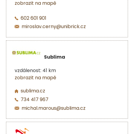
zobrazit na mapě
602 601 901
miroslav.cerny@unibrick.cz
Sublima
vzdálenost: 41 km
zobrazit na mapě
sublima.cz
734 417 967
michal.marous@sublima.cz