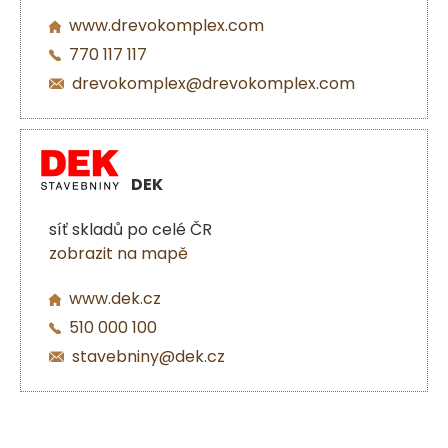
www.drevokomplex.com
770 117 117
drevokomplex@drevokomplex.com
DEK
síť skladů po celé ČR
zobrazit na mapě
www.dek.cz
510 000 100
stavebniny@dek.cz