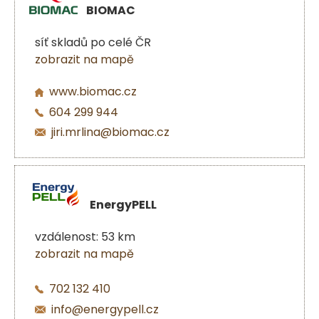
BIOMAC
síť skladů po celé ČR
zobrazit na mapě
www.biomac.cz
604 299 944
jiri.mrlina@biomac.cz
EnergyPELL
vzdálenost: 53 km
zobrazit na mapě
702 132 410
info@energypell.cz