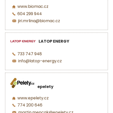
www.biomac.cz
604 299 944
jiri.mrlina@biomac.cz
LATOP ENERGY
733 747 948
info@latop-energy.cz
epelety
www.epelety.cz
774 200 646
martin.mencak@epelety.cz