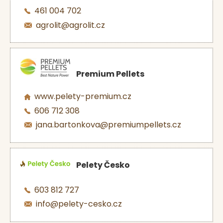
461 004 702
agrolit@agrolit.cz
Premium Pellets
www.pelety-premium.cz
606 712 308
jana.bartonkova@premiumpellets.cz
Pelety Česko
603 812 727
info@pelety-cesko.cz