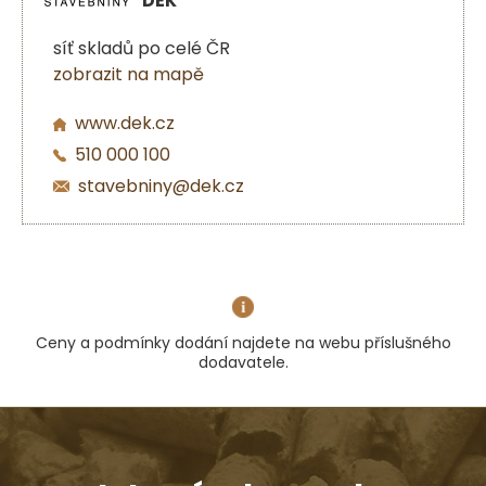
DEK
síť skladů po celé ČR
zobrazit na mapě
www.dek.cz
510 000 100
stavebniny@dek.cz
Ceny a podmínky dodání najdete na webu příslušného
dodavatele.