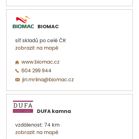
BIOMAC
síť skladů po celé ČR
zobrazit na mapě
www.biomac.cz
604 299 944
jiri.mrlina@biomac.cz
DUFA kamna
vzdálenost: 74 km
zobrazit na mapě