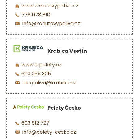
www.kohutovypaliva.cz
778 078 810
info@kohutovypaliva.cz
Krabica Vsetín
www.a1pelety.cz
603 265 305
ekopaliva@krabica.cz
Pelety Česko
603 812 727
info@pelety-cesko.cz