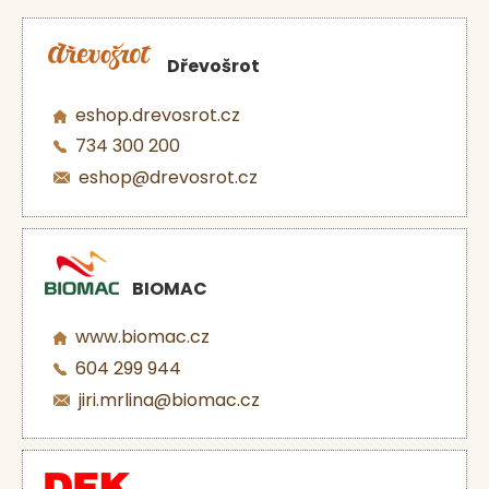
Dřevošrot
eshop.drevosrot.cz
734 300 200
eshop@drevosrot.cz
BIOMAC
www.biomac.cz
604 299 944
jiri.mrlina@biomac.cz