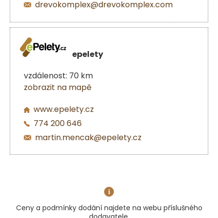
drevokomplex@drevokomplex.com
epelety
vzdálenost: 70 km
zobrazit na mapě
www.epelety.cz
774 200 646
martin.mencak@epelety.cz
Ceny a podmínky dodání najdete na webu příslušného
dodavatele.