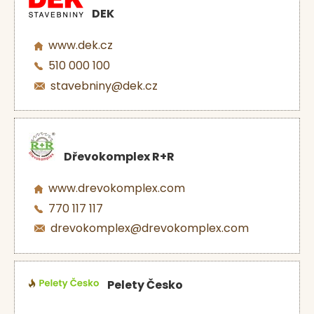
DEK
www.dek.cz
510 000 100
stavebniny@dek.cz
Dřevokomplex R+R
www.drevokomplex.com
770 117 117
drevokomplex@drevokomplex.com
Pelety Česko