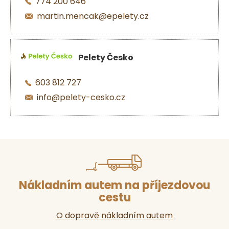
774 200 646
martin.mencak@epelety.cz
Pelety Česko
603 812 727
info@pelety-cesko.cz
Nákladním autem na příjezdovou
cestu
O dopravě nákladním autem