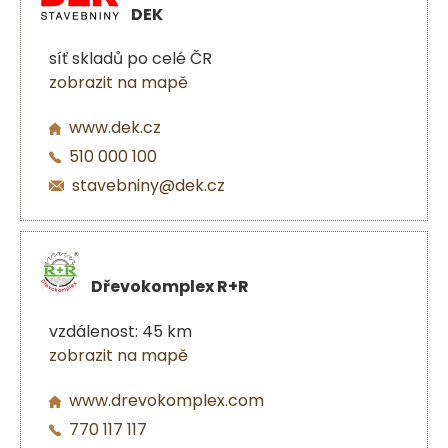
DEK
síť skladů po celé ČR
zobrazit na mapě
www.dek.cz
510 000 100
stavebniny@dek.cz
Dřevokomplex R+R
vzdálenost: 45 km
zobrazit na mapě
www.drevokomplex.com
770 117 117