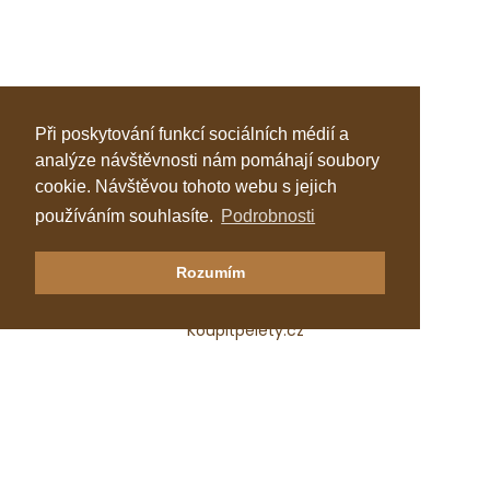
Při poskytování funkcí sociálních médií a
analýze návštěvnosti nám pomáhají soubory
cookie. Návštěvou tohoto webu s jejich
používáním souhlasíte.
Podrobnosti
Klastr Česká peleta
Rozumím
Katalog topenářů
Koupitpelety.cz
Česká peleta, z.s.p.o.
IČ: 72069686
e-mail:
predseda@ceska-peleta.cz