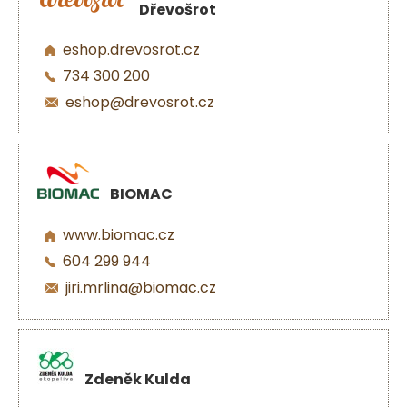
Dřevošrot
eshop.drevosrot.cz
734 300 200
eshop@drevosrot.cz
BIOMAC
www.biomac.cz
604 299 944
jiri.mrlina@biomac.cz
Zdeněk Kulda