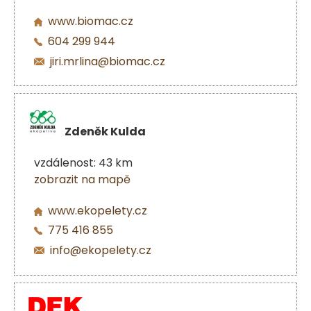
www.biomac.cz
604 299 944
jiri.mrlina@biomac.cz
Zdeněk Kulda
vzdálenost: 43 km
zobrazit na mapě
www.ekopelety.cz
775 416 855
info@ekopelety.cz