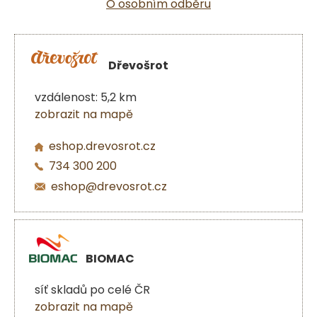
O osobním odběru
Dřevošrot
vzdálenost: 5,2 km
zobrazit na mapě
eshop.drevosrot.cz
734 300 200
eshop@drevosrot.cz
BIOMAC
síť skladů po celé ČR
zobrazit na mapě