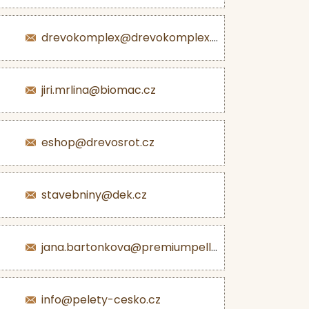
drevokomplex@drevokomplex.com
jiri.mrlina@biomac.cz
eshop@drevosrot.cz
stavebniny@dek.cz
jana.bartonkova@premiumpellets.cz
info@pelety-cesko.cz