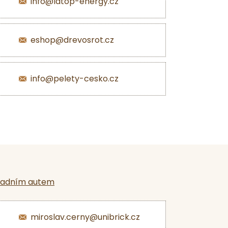
info@latop-energy.cz
eshop@drevosrot.cz
info@pelety-cesko.cz
ladním autem
miroslav.cerny@unibrick.cz