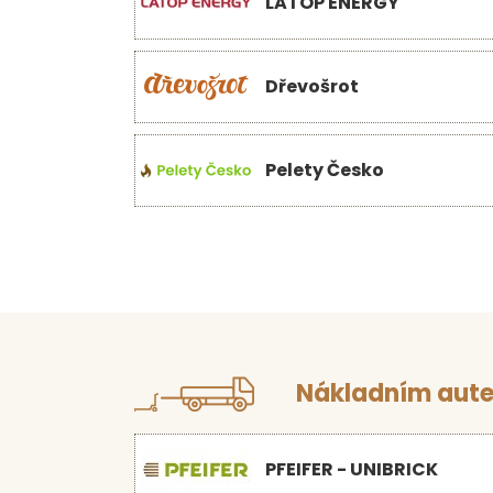
LATOP ENERGY
Dřevošrot
Pelety Česko
Nákladním aute
PFEIFER - UNIBRICK