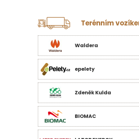
Terénním vozíkem
Waldera
epelety
Zdeněk Kulda
BIOMAC