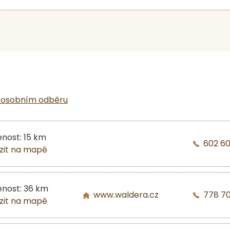
 osobním odběru
enost: 15 km
602 60
zit na mapě
enost: 36 km
www.waldera.cz
778 7
zit na mapě