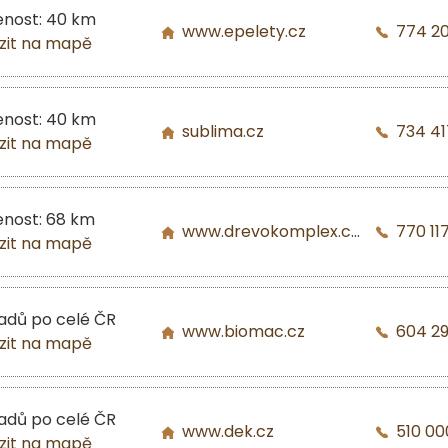
enost: 40 km
www.epelety.cz
774 2
zit na mapě
enost: 40 km
sublima.cz
734 41
zit na mapě
enost: 68 km
www.drevokomplex.com
770 117
zit na mapě
ladů po celé ČR
www.biomac.cz
604 2
zit na mapě
ladů po celé ČR
www.dek.cz
510 00
zit na mapě