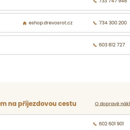
733 747 948
eshop.drevosrot.cz
734 300 200
603 812 727
m na příjezdovou cestu
O dopravě nák
602 601 901