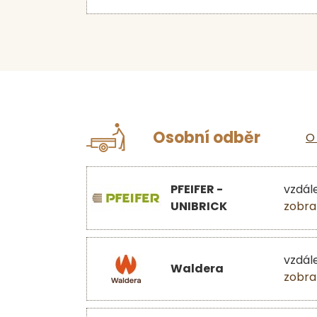
Osobní odběr
O
PFEIFER -
vzdál
UNIBRICK
zobra
vzdál
Waldera
zobra