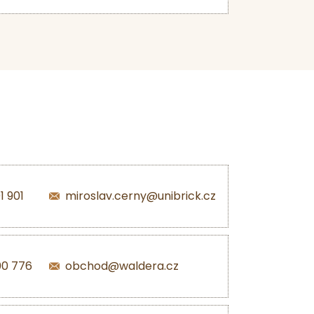
1 901
miroslav.cerny@unibrick.cz
00 776
obchod@waldera.cz