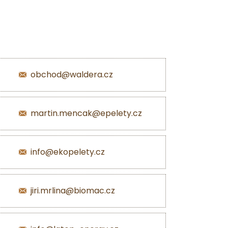
obchod@waldera.cz
martin.mencak@epelety.cz
info@ekopelety.cz
jiri.mrlina@biomac.cz