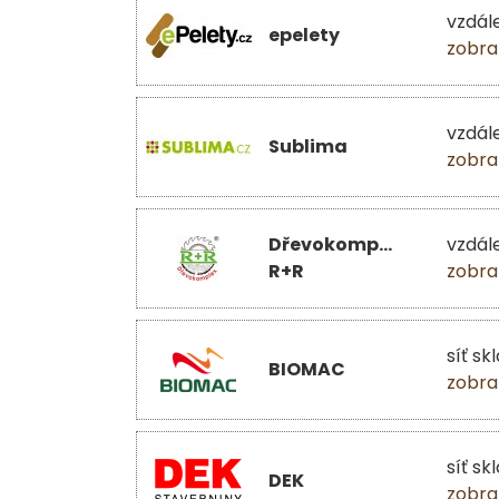
vzdál
epelety
zobra
vzdál
Sublima
zobra
Dřevokomplex
vzdál
R+R
zobra
síť sk
BIOMAC
zobra
síť sk
DEK
zobra