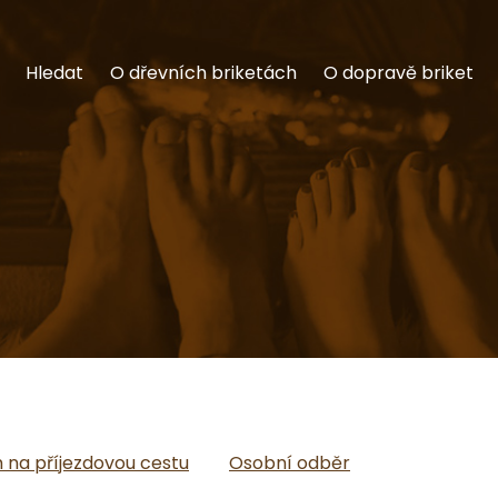
Hledat
O dřevních briketách
O dopravě briket
na příjezdovou cestu
Osobní odběr