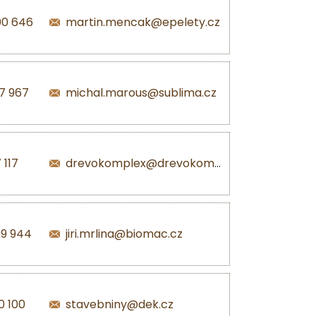
00 646
martin.mencak@epelety.cz
7 967
michal.marous@sublima.cz
 117
drevokomplex@drevokomplex.com
99 944
jiri.mrlina@biomac.cz
0 100
stavebniny@dek.cz