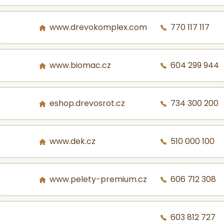
www.drevokomplex.com
770 117 117
www.biomac.cz
604 299 944
eshop.drevosrot.cz
734 300 200
www.dek.cz
510 000 100
www.pelety-premium.cz
606 712 308
603 812 727