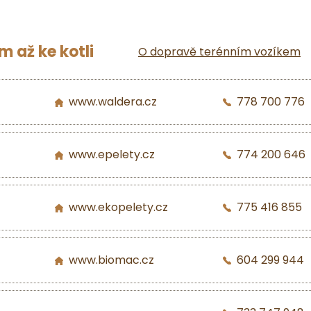
 až ke kotli
O dopravě terénním vozíkem
www.waldera.cz
778 700 776
www.epelety.cz
774 200 646
www.ekopelety.cz
775 416 855
www.biomac.cz
604 299 944