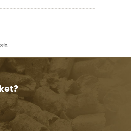
ele.
ket?